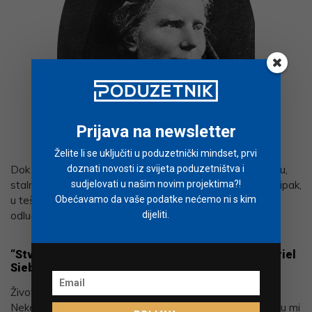
Prijava na newsletter
Želite li se uključiti u poduzetnički mindset, prvi
Dok savladavate svakodnevne prepreke u poduzetništvu,
doznati novosti iz svijeta poduzetništva i
stalno su na testu vaša uvjerenja i vještine liderstva. Pa ipak,
sudjelovati u našim novim projektima?!
u teškim vremenima najviše naučimo o sebi i razvijamo
Obećavamo da vaše podatke nećemo ni s kim
odlučnost.
dijeliti.
“Stvarate mogućnosti radeći, a ne žaleći se.” – Muriel
Siebert, prva žena članica burze u New Yorku
Život nije uvijek fer, no kukanje vas neće nikamo dovesti.
Neke moje najgore pogreške i poslovna iskustva pružili su mi