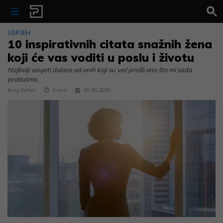
Skip to content
USPJEH
10 inspirativnih citata snažnih žena
koji će vas voditi u poslu i životu
Najbolji savjeti dolaze od onih koji su već prošli ono što mi sada
prolazimo.
Amy Vetter
4
min
26.05.2020.