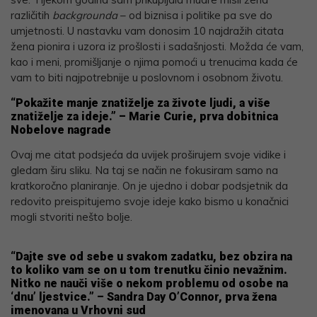
različitih
backgrounda
– od biznisa i politike pa sve do
umjetnosti. U nastavku vam donosim 10 najdražih citata
žena pionira i uzora iz prošlosti i sadašnjosti. Možda će vam,
kao i meni, promišljanje o njima pomoći u trenucima kada će
vam to biti najpotrebnije u poslovnom i osobnom životu.
“Pokažite manje znatiželje za živote ljudi, a više
znatiželje za ideje.” – Marie Curie, prva dobitnica
Nobelove nagrade
Ovaj me citat podsjeća da uvijek proširujem svoje vidike i
gledam širu sliku. Na taj se način ne fokusiram samo na
kratkoročno planiranje. On je ujedno i dobar podsjetnik da
redovito preispitujemo svoje ideje kako bismo u konačnici
mogli stvoriti nešto bolje.
“Dajte sve od sebe u svakom zadatku, bez obzira na
to koliko vam se on u tom trenutku činio nevažnim.
Nitko ne nauči više o nekom problemu od osobe na
‘dnu’ ljestvice.” – Sandra Day O’Connor, prva žena
imenovana u Vrhovni sud