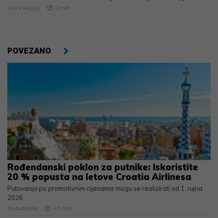
Lovro Rogulj
2
min
POVEZANO
Rođendanski poklon za putnike: Iskoristite
20 % popusta na letove Croatia Airlinesa
Putovanja po promotivnim cijenama mogu se realizirati od 1. rujna
2026.
Poduzetnik
< 1
min