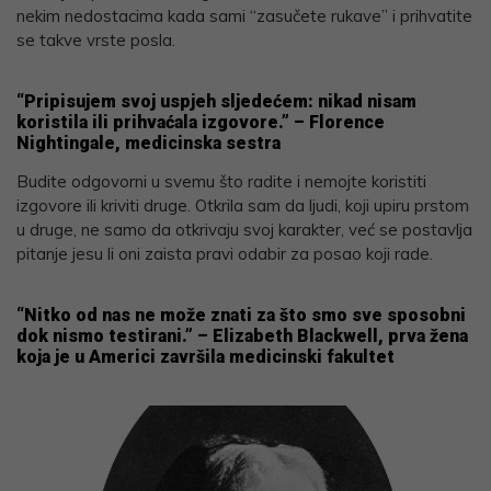
nekim nedostacima kada sami “zasučete rukave” i prihvatite
se takve vrste posla.
“Pripisujem svoj uspjeh sljedećem: nikad nisam
koristila ili prihvaćala izgovore.” – Florence
Nightingale, medicinska sestra
Budite odgovorni u svemu što radite i nemojte koristiti
izgovore ili kriviti druge. Otkrila sam da ljudi, koji upiru prstom
u druge, ne samo da otkrivaju svoj karakter, već se postavlja
pitanje jesu li oni zaista pravi odabir za posao koji rade.
“Nitko od nas ne može znati za što smo sve sposobni
dok nismo testirani.” – Elizabeth Blackwell, prva žena
koja je u Americi završila medicinski fakultet