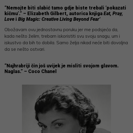
“Nemojte biti slabić tamo gdje biste trebali ‘pokazati
kičmu’.” – Elizabeth Gilbert, autorica knjiga
Eat, Pray,
Love
i
Big Magic: Creative Living Beyond Fear’
Obožavam ovu jednostavnu poruku jer me podsjeća da,
kada nešto želim, trebam iskoristiti svu svoju snagu, um i
iskustvo da bih to dobila. Samo želja nikad neće biti dovoljna
da se nešto ostvari.
“Najhrabriji čin još uvijek je misliti svojom glavom.
Naglas.” – Coco Chanel