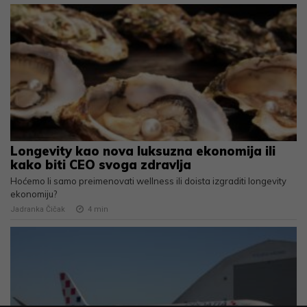
Longevity kao nova luksuzna ekonomija ili
kako biti CEO svoga zdravlja
Hoćemo li samo preimenovati wellness ili doista izgraditi longevity
ekonomiju?
Jadranka Čičak
4
min