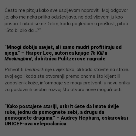
Često me pitaju kako sve uspijevam napraviti. Moj odgovor
je: ako me neka prilika oduševljava, ne doživljavam ju kao
posao. I nikad se ne želim, kada pogledam u prošlost, pitati:
“Što bi bilo da…?”.
“Mnogi dobiju savjet, ali samo mudri profitiraju od
njega.” – Harper Lee, autorica knjige
To Kill a
Mockingbird
, dobitnica Pulitzerove nagrade
Prihvatiti
feedback
nije uvijek lako, ali kada stavite na stranu
svoj ego i kada ste otvoreniji prema onome što klijent ili
zaposlenik kaže, informacije se mogu pretvoriti u novu priliku
za poslovni ili osobni razvoj što otvara nove mogućnosti.
“Kako postajete stariji, otkrit ćete da imate dvije
ruke, jednu da pomognete sebi, a drugu da
pomognete drugima.” – Audrey Hepburn, oskarovka i
UNICEF-ova veleposlanica