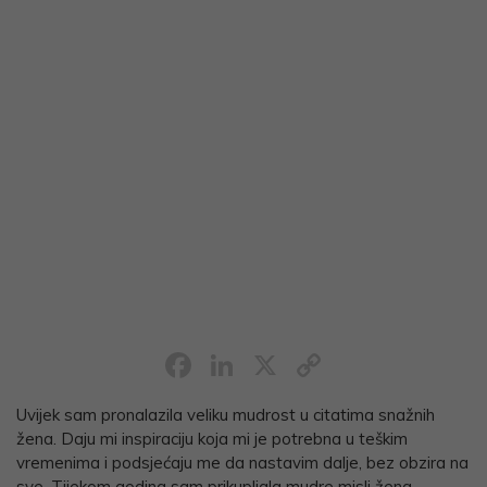
Facebook
LinkedIn
X
Copy
Link
Uvijek sam pronalazila veliku mudrost u citatima snažnih
žena. Daju mi ​​inspiraciju koja mi je potrebna u teškim
vremenima i podsjećaju me da nastavim dalje, bez obzira na
sve. Tijekom godina sam prikupljala mudre misli žena