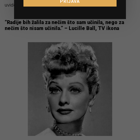
PRIJAVA
uvide koji su mi bili potrebni za sljedeći izazov.
“Radije bih žalila za nečim što sam učinila, nego za
nečim što nisam učinila.” – Lucille Ball, TV ikona