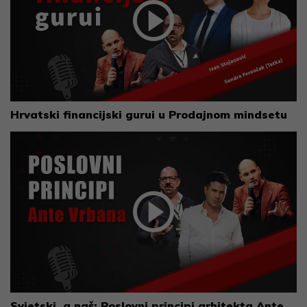
Hrvatski financijski gurui u Prodajnom mindsetu
Svjetski, a naš: Poslovni principi arhitekta Ante