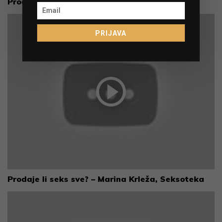
Prodajni mindset
PRIJAVA
Prodaje li seks sve? – Marina Krleža, Seksoteka