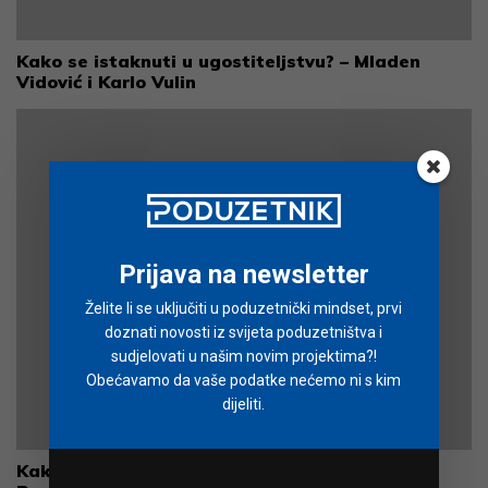
Kako se istaknuti u ugostiteljstvu? – Mladen
Vidović i Karlo Vulin
Prijava na newsletter
Želite li se uključiti u poduzetnički mindset, prvi
doznati novosti iz svijeta poduzetništva i
sudjelovati u našim novim projektima?!
Obećavamo da vaše podatke nećemo ni s kim
dijeliti.
Kako stvoriti snažan (offline) community –