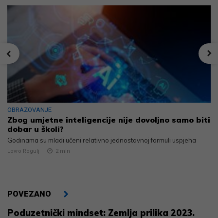
OBRAZOVANJE
Zbog umjetne inteligencije nije dovoljno samo biti
dobar u školi?
Godinama su mladi učeni relativno jednostavnoj formuli uspjeha
Lovro Rogulj
2
min
POVEZANO
Poduzetnički mindset: Zemlja prilika ‪2023.