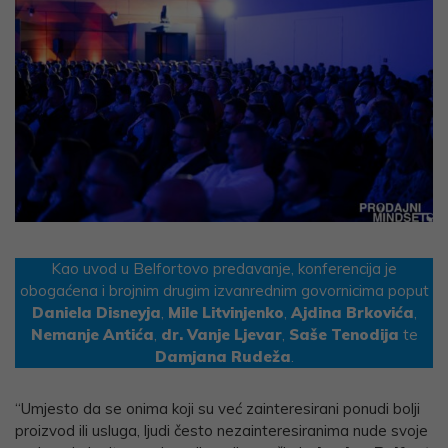
Kao uvod u Belfortovo predavanje, konferencija je
obogaćena i brojnim drugim izvanrednim govornicima poput
Daniela Disneyja
,
Mile Litvinjenko
,
Ajdina Brkovića
,
Nemanje Antića
,
dr. Vanje Ljevar
,
Saše Tenodija
te
Damjana Rudeža
.
“Umjesto da se onima koji su već zainteresirani ponudi bolji
proizvod ili usluga, ljudi često nezainteresiranima nude svoje