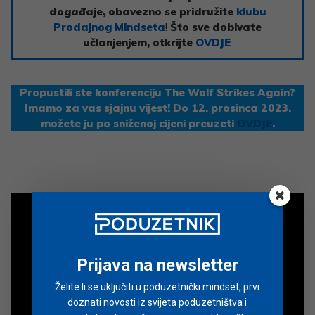
događaje, obavezno se pridružite
klubu
Prodajnog Mindseta
!
Što sve dobivate
učlanjenjem, otkrijte
OVDJE
.
Propustili ste konferenciju The Wolf Strikes Again?
Imamo za vas sjajnu vijest! Do 12. prosinca 2023.
možete ju po sniženoj cijeni preuzeti
OVDJE
.
Prijava na newsletter
Želite li se uključiti u poduzetnički mindset, prvi
doznati novosti iz svijeta poduzetništva i