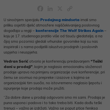
Facebook
LinkedIn
X
Copy
Link
U sinoćnjem specijalu
Prodajnog mindseta
imali smo
priliku osjetiti djelić atmosfere najiščekivanijeg poslovnog
događaja u regiji –
konferencije The Wolf Strikes Again
–
koju je 17. studenoga pratilo više od tisuću gledatelja, a na
čijoj smo pozornici gledali vrhunske govornike koji su nas
inspirirali i s nama podijelili iskustva prodajnih i poslovnih
uspjeha i neuspjeha.
Vedran Sorić
otvorio je konferenciju predavanjem
“Teški
dani u prodaji”
, kojim je naglasio emocionalnu složenost
prodaje upravo na primjeru organizacije ove konferencije, pri
čemu se osvrnuo na prepreke i izazove s kojima se
organizacijski tim suočio, no istovremeno naglasio ljepotu i
ispunjenje koje prodaja može pružiti.
“Za dobre dane u prodaji odgovorni smo mi sami. Prodaja je
puna uspona i padova i to tako treba biti. Kada dođu teški
trenuci – važno je izdržati. Važno se poput ptice feniksa