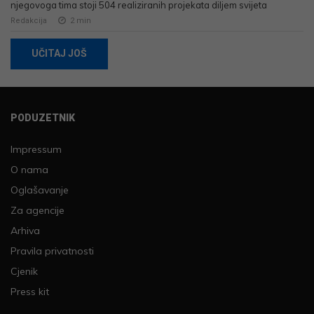
njegovoga tima stoji 504 realiziranih projekata diljem svijeta
Redakcija
2
min
UČITAJ JOŠ
PODUZETNIK
Impressum
O nama
Oglašavanje
Za agencije
Arhiva
Pravila privatnosti
Cjenik
Press kit