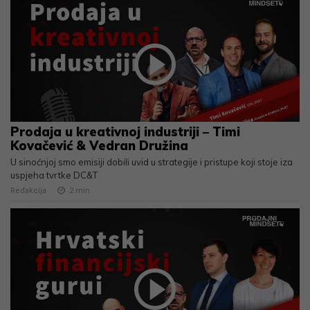
Prodaja u kreativnoj industriji – Timi
Kovačević & Vedran Družina
U sinoćnjoj smo emisiji dobili uvid u strategije i pristupe koji stoje iza
uspjeha tvrtke DC&T
Redakcija
2
min