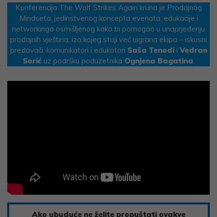
Konferencija The Wolf Strikes Again kruna je Prodajnog
Mindseta, jedinstvenog koncepta evenata, edukacije i
networkinga osmišljenog kako bi pomogao u unaprjeđenju
prodajnih vještina, iza kojeg stoji već uigrana ekipa – iskusni
predavači, komunikatori i edukatori
Saša Tenodi
i
Vedran
Sorić
uz podršku poduzetnika
Ognjena Bagatina
.
Ako ubuduće ne želite propuštati ovakve