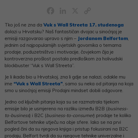
Facebook
LinkedIn
X
Copy
Link
Tko još ne zna da
Vuk s Wall Streeta
17. studenoga
dolazi u Hrvatsku? Naš fantastičan dvojac u sinoćnjoj je
emisiji razgovarao upravo s njim –
Jordanom Belfortom
,
jednim od najpopularnijih svjetskih govornika o temama
prodaje, poduzetništva i motivacije, čovjekom čija je
kontroverzna prošlost postala predloškom za holivudski
blockbuster “Vuk s Wall Streeta”.
Je li ikada bio u Hrvatskoj, zna li gdje se nalazi, odakle mu
ime
“Vuk s Wall Streeta”
, samo su neka od pitanja na koja
smo u sinoćnjoj emisiji Prodajni mindset dobili odgovore.
Jedno od ključnih pitanja koja su se razmatrala tijekom
emisije bilo je usmjereno na razliku između B2B (
business-
to-business
) i B2C (
business-to-consumer
) prodaje te koliko
Belfortove tehnike utječu na obje sfere. Iako se na prvi
pogled čini da su njegova knjiga i pristup fokusirani na B2C
prodaju, Belfort tvrdi da su njegove tehnike univerzalne i