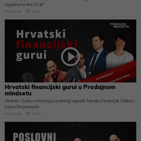
uspjeha tvrtke DC&T
Redakcija
2
min
Hrvatski financijski gurui u Prodajnom
mindsetu
Vedran i Saša u sinoćnjoj su emisiji ugostili Sandru Ferenčak (Tetku) i
Ivana Stojanovića
Redakcija
3
min