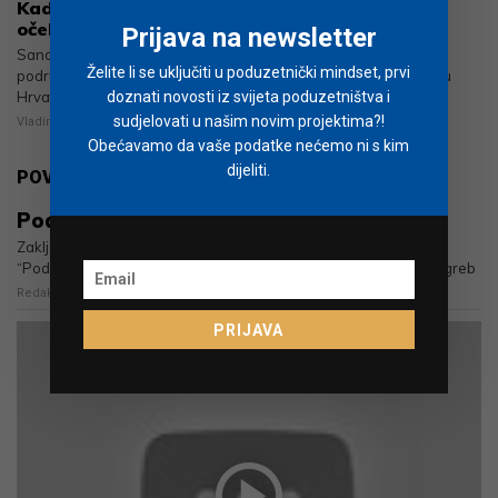
Kada odlučiš živjeti svoje snove, a ne tuđa
očekivanja
Prijava na newsletter
Sandra Mihelčić jedna je od najprepoznatljivijih poduzetnica u
Želite li se uključiti u poduzetnički mindset, prvi
području poslovnih medija, edukacije i poslovnog umrežavanja u
doznati novosti iz svijeta poduzetništva i
Hrvatskoj
sudjelovati u našim novim projektima?!
Vladimir Mihajlović
7
min
Obećavamo da vaše podatke nećemo ni s kim
dijeliti.
POVEZANO
Poduzetnički mindset: Zemlja prilika ‪2023.
Zaključeno je to u pozitivnom ozračju pete konferencije
“Poduzetnički mindset: Zemlja prilika”, održane 10.10. u HNK Zagreb
Redakcija
< 1
min
PRIJAVA