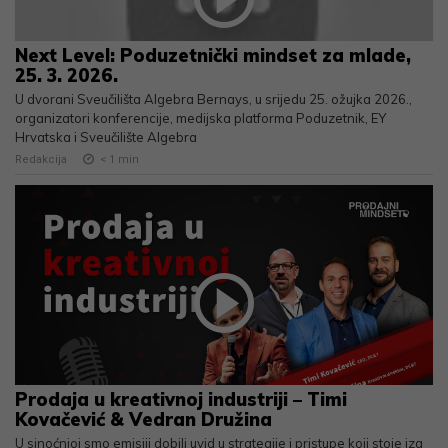
Next Level: Poduzetnički mindset za mlade,
25. 3. 2026.
U dvorani Sveučilišta Algebra Bernays, u srijedu 25. ožujka 2026.,
organizatori konferencije, medijska platforma Poduzetnik, EY
Hrvatska i Sveučilište Algebra
Redakcija
< 1
min
Prodaja u kreativnoj industriji – Timi
Kovačević & Vedran Družina
U sinoćnjoj smo emisiji dobili uvid u strategije i pristupe koji stoje iza