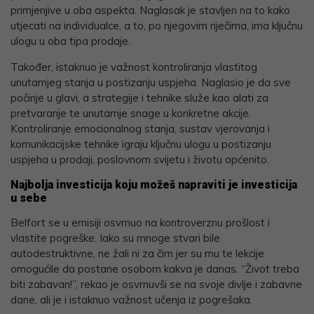
primjenjive u oba aspekta. Naglasak je stavljen na to kako
utjecati na individualce, a to, po njegovim riječima, ima ključnu
ulogu u oba tipa prodaje.
Također, istaknuo je važnost kontroliranja vlastitog
unutarnjeg stanja u postizanju uspjeha. Naglasio je da sve
počinje u glavi, a strategije i tehnike služe kao alati za
pretvaranje te unutarnje snage u konkretne akcije.
Kontroliranje emocionalnog stanja, sustav vjerovanja i
komunikacijske tehnike igraju ključnu ulogu u postizanju
uspjeha u prodaji, poslovnom svijetu i životu općenito.
Najbolja investicija koju možeš napraviti je investicija
u sebe
Belfort se u emisiji osvrnuo na kontroverznu prošlost i
vlastite pogreške. Iako su mnoge stvari bile
autodestruktivne, ne žali ni za čim jer su mu te lekcije
omogućile da postane osobom kakva je danas. “Život treba
biti zabavan!”, rekao je osvrnuvši se na svoje divlje i zabavne
dane, ali je i istaknuo važnost učenja iz pogrešaka.