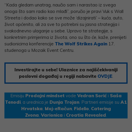
“Kada gledam unatrag, naučio sam i narastao iz svega
onoga što sam radio kao mlađi”, poručio je pravi Vuk s Wall
Streeta i dodao kako se sve može ‘dizajnirati’ – kuća, auto,
život općenito, ali za sve to potrebni su jasna strategija i
svakodnevno ulaganje u sebe. Upravo te strategije, s
konkretnim primjerima iz života, ono su što će, kaže, prenijeti
sudionicima konferencije
The Wolf Strikes Again
17.
studenoga u Mozaik Event Centru.
Investirajte u sebe! Ulaznice za najiščekivaniji
poslovni događaj u regiji nabavite
OVDJE
.
Emisiju
Prodajni mindset
vode
Vedran Sorić
i
Saša
Tenodi
, a urednica je
Dunja Trojan
. Partneri emisije su
A1
Hrvatska
,
Moj-eRačun
,
Fidelio
,
Catering
Zvona
,
Varionica
i
Croatia Revealed
.