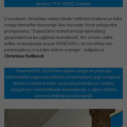
direktor TÜV NORD Adriatic.
U uvodnom obraćanju veleposlanik Hellbach istaknuo je kako
snagu njemačke ekonomije čine inovacije i brze prilagodbe
promjenama. “Svjedočimo transformaciji njemačkog
gospodarstva ka ugljičnoj neutralnosti, što otvara velike
prilike za kompanije poput KONČARA i za Hrvatsku kao
potencijalnog izvoznika zelene energije”, zaključio je
Christian Hellbach
.
Standard IEC 62351ima ključnu ulogu na području
kibernetičke sigurnosti kritične infrastrukture, prije svega jer
definira zahtjeve kako osigurati povjerljivost, zaštitu
integriteta i autentifikaciju komunikacije s ciljem zaštite
sustava daljinskog upravljanja.