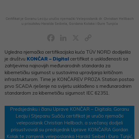
Certifikat je Goranu Leciju uručio njemački Veleposlanik dr. Christian Hellbach
u prisutstvu Haralda Seibela, Gordana Kolaka i Đure Tunjića
Facebook
LinkedIn
X
Copy
Link
Ugledna njemačka certifikacijska kuća TÜV NORD dodijelila
je društvu
KONČAR – Digital
certifikat o usklađenosti sa
zahtjevima najnovijih međunarodnih standarda za
kibernetičku sigurnost u sustavima upravljanja kritičnom
infrastrukturom. Time je KONČAREV PROZA Station postao
prvo SCADA rješenje na svijetu usklađeno s međunarodnim
standardom za kibernetičku sigurnost IEC 62351.
Predsjedniku i članu Uprave KONČAR – Digitala, Goranu
Leciju i Stjepanu Sučiću certifikat je uručio njemački
veleposlanik Christian Hellbach, a svečanoj dodjeli
prisustvovali su predsjednik Uprave KONČARA Gordan
Kolak te zamjenik veleposlanika Harald Seibel i Đuro Tunjić,