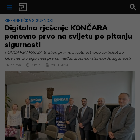
Skip to content
KIBERNETIČKA SIGURNOST
Digitalno rješenje KONČARA
ponovno prvo na svijetu po pitanju
sigurnosti
KONČAREV PROZA Station prvi na svijetu ostvario certifikat za
kibernetičku sigurnost prema međunarodnom standardu sigurnosti
PR objava
3
min
28.11.2023.