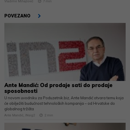
Vladimir Mihajlović
7
min
POVEZANO
Ante Mandić: Od prodaje sati do prodaje
sposobnosti
U novom uvodniku za Poduzetnik.biz, Ante Mandić otvara temu koja
će obilježiti budućnost tehnoloških kompanija – od Hrvatske do
globalnog tržišta
Ante Mandić, INsig2
2
min