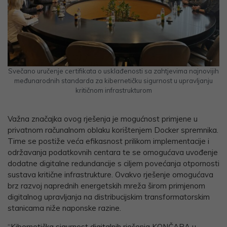
Svečano uručenje certifikata o usklađenosti sa zahtjevima najnovijih
međunarodnih standarda za kibernetičku sigurnost u upravljanju
kritičnom infrastrukturom
Važna značajka ovog rješenja je mogućnost primjene u
privatnom računalnom oblaku korištenjem Docker spremnika.
Time se postiže veća efikasnost prilikom implementacije i
održavanja podatkovnih centara te se omogućava uvođenje
dodatne digitalne redundancije s ciljem povećanja otpornosti
sustava kritične infrastrukture. Ovakvo rješenje omogućava
brz razvoj naprednih energetskih mreža širom primjenom
digitalnog upravljanja na distribucijskim transformatorskim
stanicama niže naponske razine.
“Kibernetička sigurnost digitalnih rješenja KONČARA u