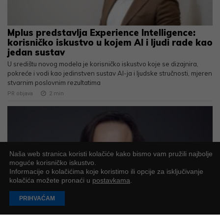
Mplus predstavlja Experience Intelligence:
korisničko iskustvo u kojem AI i ljudi rade kao
jedan sustav
U središtu novog modela je korisničko iskustvo koje se dizajnira,
pokreće i vodi kao jedinstven sustav AI-ja i ljudske stručnosti, mjeren
stvarnim poslovnim rezultatima
PR objava
2
min
Naša web stranica koristi kolačiće kako bismo vam pružili najbolje
moguće korisničko iskustvo.
Informacije o kolačićima koje koristimo ili opcije za isključivanje
kolačića možete pronaći u
postavkama
.
PRIHVAĆAM
ReversingLabs prepoznat u Gartnerovom