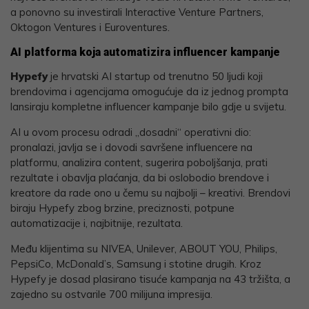
a ponovno su investirali Interactive Venture Partners,
Oktogon Ventures i Euroventures.
AI platforma koja automatizira influencer kampanje
Hypefy
je hrvatski AI startup od trenutno 50 ljudi koji
brendovima i agencijama omogućuje da iz jednog prompta
lansiraju kompletne influencer kampanje bilo gdje u svijetu.
AI u ovom procesu odradi „dosadni“ operativni dio:
pronalazi, javlja se i dovodi savršene influencere na
platformu, analizira content, sugerira poboljšanja, prati
rezultate i obavlja plaćanja, da bi oslobodio brendove i
kreatore da rade ono u čemu su najbolji – kreativi. Brendovi
biraju Hypefy zbog brzine, preciznosti, potpune
automatizacije i, najbitnije, rezultata.
Među klijentima su NIVEA, Unilever, ABOUT YOU, Philips,
PepsiCo, McDonald’s, Samsung i stotine drugih. Kroz
Hypefy je dosad plasirano tisuće kampanja na 43 tržišta, a
zajedno su ostvarile 700 milijuna impresija.