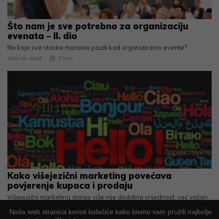
Što nam je sve potrebno za organizaciju
evenata – II. dio
Na koje sve stavke moramo paziti kad organiziramo evente?
Valerija Jelaš
2
min
Kako višejezični marketing povećava
povjerenje kupaca i prodaju
Višejezični marketing danas više nije dodatna vrijednost, već važan
dio poslovne strategije
Naša web stranica koristi kolačiće kako bismo vam pružili najbolje
Aleksandra Lazar
2
min