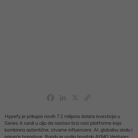
Facebook
LinkedIn
X
Copy
Link
Hypefy je prikupio novih 7.2 milijuna dolara investicija u
Series A rundi u cilju da nastavi brzi rast platforme koja
kombinira autentične, stvarne influencere, AI, globalnu skalu i
najveće brendove. Rundu je vodio hrvatski AYMO Ventures,