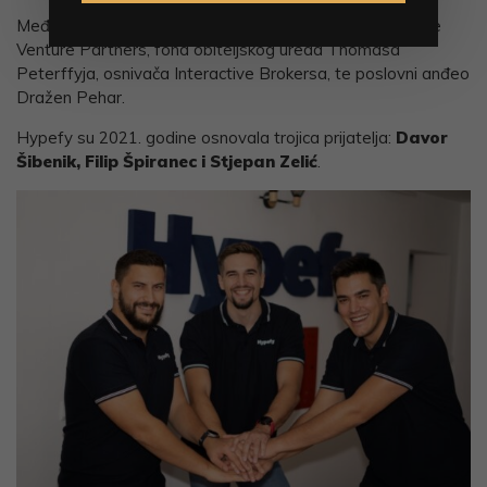
Među ranijim ulagačima su i Fil Rouge Capital, Interactive
Venture Partners, fond obiteljskog ureda Thomasa
Peterffyja, osnivača Interactive Brokersa, te poslovni anđeo
Dražen Pehar.
Hypefy su 2021. godine osnovala trojica prijatelja:
Davor
Šibenik, Filip Špiranec i Stjepan Zelić
.