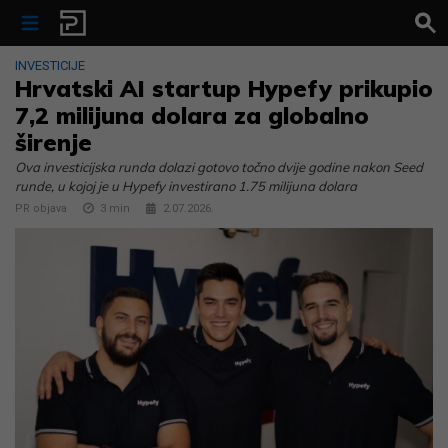
Skip to content
INVESTICIJE
Hrvatski AI startup Hypefy prikupio
7,2 milijuna dolara za globalno
širenje
Ova investicijska runda dolazi gotovo točno dvije godine nakon Seed
runde, u kojoj je u Hypefy investirano 1.75 milijuna dolara
PR objava
3
min
2.07.2026.