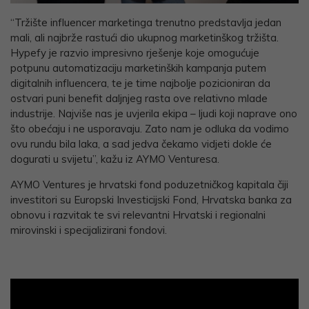
“Tržište influencer marketinga trenutno predstavlja jedan
mali, ali najbrže rastući dio ukupnog marketinškog tržišta.
Hypefy je razvio impresivno rješenje koje omogućuje
potpunu automatizaciju marketinških kampanja putem
digitalnih influencera, te je time najbolje pozicioniran da
ostvari puni benefit daljnjeg rasta ove relativno mlade
industrije. Najviše nas je uvjerila ekipa – ljudi koji naprave ono
što obećaju i ne usporavaju. Zato nam je odluka da vodimo
ovu rundu bila laka, a sad jedva čekamo vidjeti dokle će
dogurati u svijetu”, kažu iz AYMO Venturesa.
AYMO Ventures je hrvatski fond poduzetničkog kapitala čiji
investitori su Europski Investicijski Fond, Hrvatska banka za
obnovu i razvitak te svi relevantni Hrvatski i regionalni
mirovinski i specijalizirani fondovi.