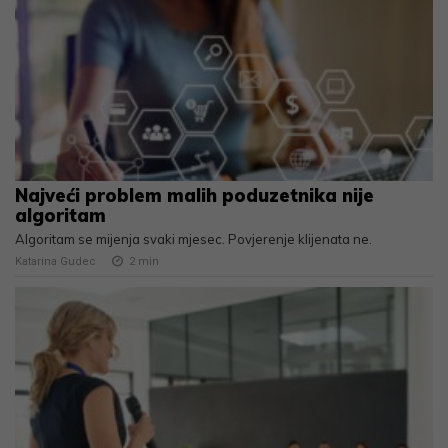
Najveći problem malih poduzetnika nije
algoritam
Algoritam se mijenja svaki mjesec. Povjerenje klijenata ne.
Katarina Gudec
2
min