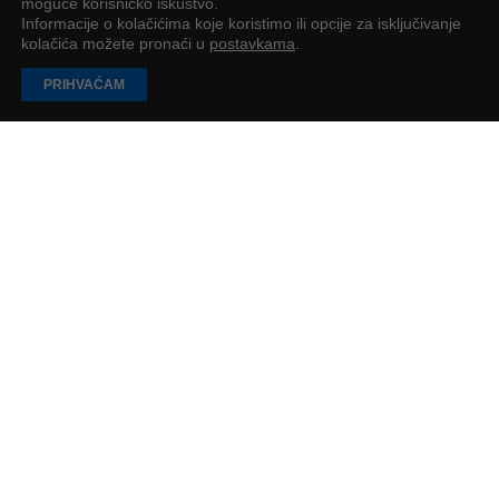
moguće korisničko iskustvo.
Informacije o kolačićima koje koristimo ili opcije za isključivanje
kolačića možete pronaći u
postavkama
.
PRIHVAĆAM
10.000 sati nije dovoljno: zašto vaš digitalni
marketing ne daje rezultate
Evo što bi svaki poduzetnik trebao znati prije sljedećeg ulaganja u
digitalni marketing
Andrijana Šapina
2
min
UČITAJ JOŠ