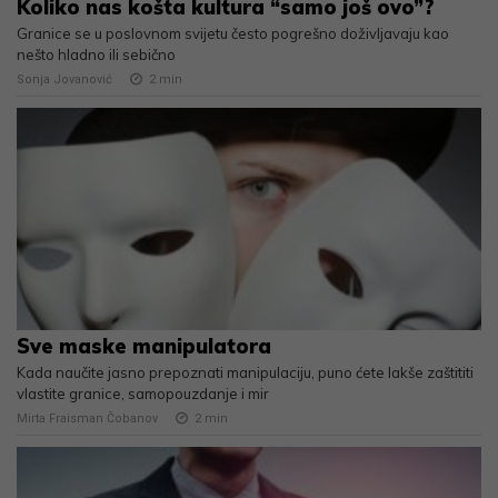
Koliko nas košta kultura “samo još ovo”?
Granice se u poslovnom svijetu često pogrešno doživljavaju kao
nešto hladno ili sebično
Sonja Jovanović
2
min
Sve maske manipulatora
Kada naučite jasno prepoznati manipulaciju, puno ćete lakše zaštititi
vlastite granice, samopouzdanje i mir
Mirta Fraisman Čobanov
2
min