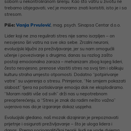
sobom u nekontroliranom širenju. Kao što vatru u životu ne
trebamo izbjegavati, već je moramo znati koristiti, isto je i sa
stresom.
Piše:
Vanja Prvulović
, mag. psych. Sinapsa Centar d.o.o.
Lider koji ne zna regulirati stres nije samo iscrpljen – on
nesvjesno širi vatru na sve oko sebe. Zrcalni neuroni,
evolucijski ključni za preživljavanje, jer su nam omogućili
učenje i povezivanje s drugima, danas su razlog zašto
postoji emocionalna zaraza – mehanizam zbog kojeg lideri,
često nesvjesno, prenose vlastiti stres na svoj tim i oblikuju
kulturu straha umjesto otpornosti. Dodatno “potpirivanje
vatre” su uvjerenja o stresu. Primjerice, “Ne smijem pokazati
slabost” tjera na potiskivanje emocija dok ne eksplodiramo.
“Moram raditi više od svih” drži nas u nepotrebnom
preopterećenju, a “Stres je znak da radim nešto važno”
uvjerava nas da je izgaranje dokaz uspjeha.
Evolucijski gledano, naš mozak dizajniran je prepoznavati
prijetnje i osigurati preživljavanje – što je uloga lidera i
danas. Prema socioanalitičkoj teoriji, ljudi se vode dvjema