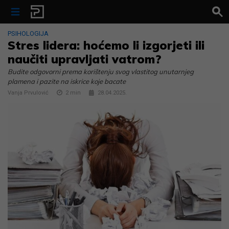
Skip to content
PSIHOLOGIJA
Stres lidera: hoćemo li izgorjeti ili
naučiti upravljati vatrom?
Budite odgovorni prema korištenju svog vlastitog unutarnjeg
plamena i pazite na iskrice koje bacate
Vanja Prvulović
2
min
28.04.2025.