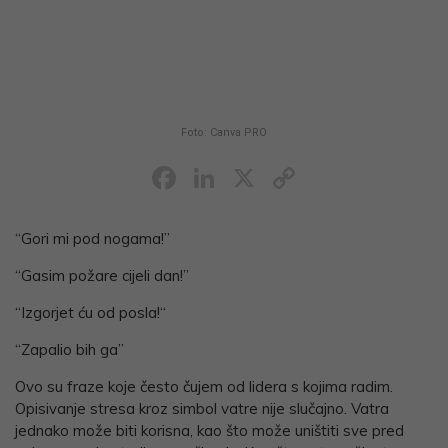
Foto: Canva PRO
Facebook
LinkedIn
X
Copy
Link
“Gori mi pod nogama!”
“Gasim požare cijeli dan!”
“Izgorjet ću od posla!“
“Zapalio bih ga”
Ovo su fraze koje često čujem od lidera s kojima radim.
Opisivanje stresa kroz simbol vatre nije slučajno. Vatra
jednako može biti korisna, kao što može uništiti sve pred