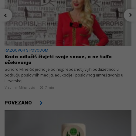
RAZGOVOR S POVODOM
Kada odlučiš živjeti svoje snove, a ne tuđa
očekivanja
Sandra Mihelčić jedna je od najprepoznatljivijih poduzetnica u
području poslovnih medija, edukacije i poslovnog umrežavanja u
Hrvatskoj
Vladimir Mihajlović
7
min
POVEZANO