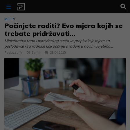
Skip to content
MJERE
Počinjete raditi? Evo mjera kojih se
trebate pridržavati…
Ministarstvo rada i mirovinskog sustava propisalo je mjere za
poslodavce i za radnike koji počinju s radom u novim uvjetima…
Poduzetnik
3
min
28.04.2020.