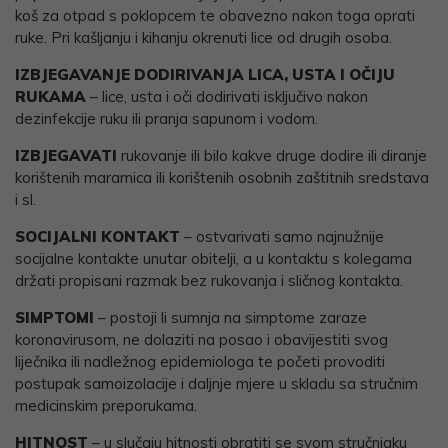
koš za otpad s poklopcem te obavezno nakon toga oprati
ruke. Pri kašljanju i kihanju okrenuti lice od drugih osoba.
IZBJEGAVANJE DODIRIVANJA LICA, USTA I OČIJU
RUKAMA
– lice, usta i oči dodirivati isključivo nakon
dezinfekcije ruku ili pranja sapunom i vodom.
IZBJEGAVATI
rukovanje ili bilo kakve druge dodire ili diranje
korištenih maramica ili korištenih osobnih zaštitnih sredstava
i sl.
SOCIJALNI KONTAKT
– ostvarivati samo najnužnije
socijalne kontakte unutar obitelji, a u kontaktu s kolegama
držati propisani razmak bez rukovanja i sličnog kontakta.
SIMPTOMI
– postoji li sumnja na simptome zaraze
koronavirusom, ne dolaziti na posao i obavijestiti svog
liječnika ili nadležnog epidemiologa te početi provoditi
postupak samoizolacije i daljnje mjere u skladu sa stručnim
medicinskim preporukama.
HITNOST
– u slučaju hitnosti obratiti se svom stručnjaku