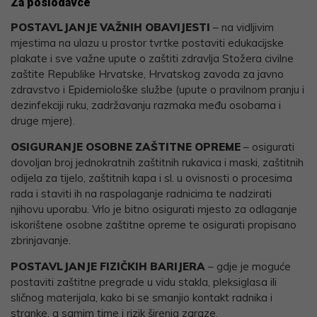
Za poslodavce
POSTAVLJANJE VAŽNIH OBAVIJESTI
– na vidljivim
mjestima na ulazu u prostor tvrtke postaviti edukacijske
plakate i sve važne upute o zaštiti zdravlja Stožera civilne
zaštite Republike Hrvatske, Hrvatskog zavoda za javno
zdravstvo i Epidemiološke službe (upute o pravilnom pranju i
dezinfekciji ruku, zadržavanju razmaka među osobama i
druge mjere).
OSIGURANJE OSOBNE ZAŠTITNE OPREME
– osigurati
dovoljan broj jednokratnih zaštitnih rukavica i maski, zaštitnih
odijela za tijelo, zaštitnih kapa i sl. u ovisnosti o procesima
rada i staviti ih na raspolaganje radnicima te nadzirati
njihovu uporabu. Vrlo je bitno osigurati mjesto za odlaganje
iskorištene osobne zaštitne opreme te osigurati propisano
zbrinjavanje.
POSTAVLJANJE FIZIČKIH BARIJERA
– gdje je moguće
postaviti zaštitne pregrade u vidu stakla, pleksiglasa ili
sličnog materijala, kako bi se smanjio kontakt radnika i
stranke, a samim time i rizik širenja zaraze.