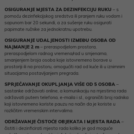
OSIGURANJE MJESTA ZA DEZINFEKCIJU RUKU
– s
pomoću dezinfekcijskog sredstva ili pranjem ruku vodom i
sapunom bar 20 sekundi, a za sušenje ruku osigurati
papirnate ručnike za jednokratnu upotrebu.
OSIGURANJE UDALJENOSTI IZMEĐU OSOBA OD
NAJMANJE 2 m
– preraspodjelom prostora,
preraspodjelom radnog vremena/rad u smjenama,
smanjenjem broja osoba koje istovremeno borave u
prostoriji ili na prostoru, omogućiti rad od kuće ili u iznimnim
situacijama postavljanjem pregrada.
SPRJEČAVANJE OKUPLJANJA VIŠE OD 5 OSOBA
–
sastanke održavati online, a komunikaciju na mjestima rada
održavati putem telefona, e-maila i sl., ograničiti broj radnika
koji istovremeno koriste pauzu na način da je koriste u
različitim vremenskim intervalima.
ODRŽAVANJE ČISTOĆE OBJEKATA I MJESTA RADA
–
čistiti i dezinficirati mjesta rada koliko je god moguće