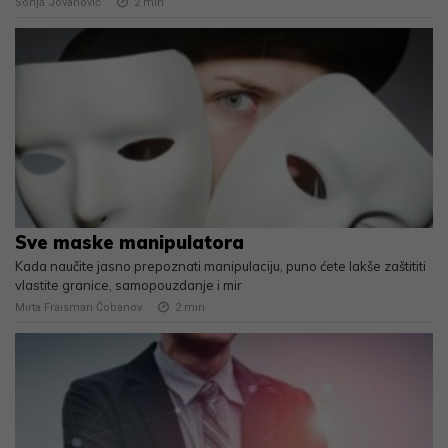
Sonja Jovanović
2
min
Sve maske manipulatora
Kada naučite jasno prepoznati manipulaciju, puno ćete lakše zaštititi
vlastite granice, samopouzdanje i mir
Mirta Fraisman Čobanov
2
min