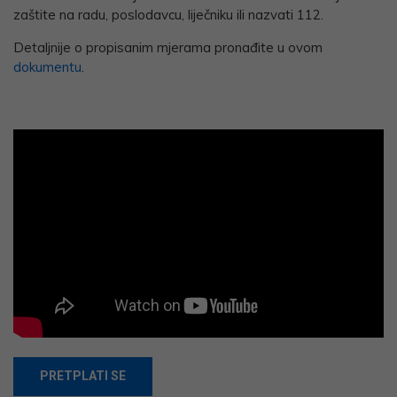
zaštite na radu, poslodavcu, liječniku ili nazvati 112.
Detaljnije o propisanim mjerama pronađite u ovom
dokumentu
.
PRETPLATI SE