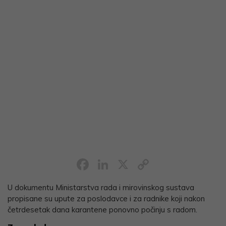
Facebook
LinkedIn
X
Copy
Link
U dokumentu Ministarstva rada i mirovinskog sustava
propisane su upute za poslodavce i za radnike koji nakon
četrdesetak dana karantene ponovno počinju s radom.