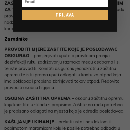
ZAŠTITE NA RADU I DRUGIM OSOBAMA ZADUŽENIM
ZA TAKVE POSLOVE
– osigurati stručnjaku zaštite na radu
PRIJAVA
provođenje češćih unutarnjih nadzora, kao i provođenje
nadzora pridržavanja mjera za sprječavanje širenja
koronavirusa.
Za radnike
PROVODITI MJERE ZAŠTITE KOJE JE POSLODAVAC
OSIGURAO
– primjenjivati upute o pravilnom pranju i
dezinfekciji ruku, zadržavanju razmaka među osobama i sl.
te iste provoditi. Koristiti osiguranu jednokratnu zaštitnu
opremu te istu prema uputi odlagati u kantu za otpad koja
ima poklopac i propisno zbrinjavati takav otpad. Redovito
provoditi osobnu higijenu.
OSOBNA ZAŠTITNA OPREMA
– osobnu zaštitnu opremu
koju koristite u skladu s propisima Zaštite na radu potrebno
je propisano odlagati na mjesta koja je odredio poslodavac.
KAŠLJANJE I KIHANJE
– prekriti usta i nos laktom ili
papirnatom maramicom koju je poslije potrebno odbaciti u