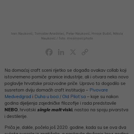
Ivan Nauković, Tomislav Anadolac, Petar Nauković, Hrvoje Bušić, Nikola
Nauković / foto: mesinovicphoto
Facebook
LinkedIn
X
Copy
Link
Na domaćoj craft sceni rijetko se događa ovakav collab koji
istovremeno pomiče granice industrije, ali i otvara neko novo
poglavlje hrvatske proizvodne priče. Upravo to dogodilo se
susretom dviju domaćih craft institucija –
Pivovare
Medvedgrad
i
Duha u boci / Old Pilot’sa
– koje su nakon
godina dijeljenja zajedničke filozofije i rada predstavile
NEBO
, hrvatski
single malt
viski
, nastao na spoju pivarstva
i destilerije.
Priča je, dakle, počela još 2020. godine, kada su se ova dva
svijeta susrela iz znatiželje, a nastavila druženje kroz godine