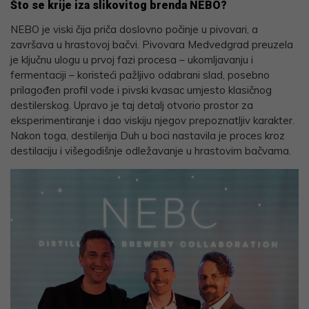
Što se krije iza slikovitog brenda NEBO?
NEBO je viski čija priča doslovno počinje u pivovari, a
završava u hrastovoj bačvi. Pivovara Medvedgrad preuzela
je ključnu ulogu u prvoj fazi procesa – ukomljavanju i
fermentaciji – koristeći pažljivo odabrani slad, posebno
prilagođen profil vode i pivski kvasac umjesto klasičnog
destilerskog. Upravo je taj detalj otvorio prostor za
eksperimentiranje i dao viskiju njegov prepoznatljiv karakter.
Nakon toga, destilerija Duh u boci nastavila je proces kroz
destilaciju i višegodišnje odležavanje u hrastovim bačvama.