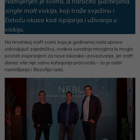
Namijenjen je svima, a naročito ljubiteljima
single malt
viskija, koji traže svježinu i
čistoću okusa kod ispijanja i uživanja u
viskiju.
Na hrvatskoj craft sceni, koja je godinama rasla upravo
zahvaljujući zajedništvu, ovakva suradnja mnogima bi mogla
postati inspiracijom za nove iskorake i povezivanja. Jer craft
danas više nije samo kategorija proizvoda – to je način
razmišljanja i filozofija rada.