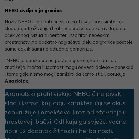
NEBO ovdje nije granica
Naziv NEBO nije odabran slučajno. U sebi nosi simboliku
slobode, istraživanja i hrabrosti da se ode korak dalje od
očekivanog. Vizualni identitet, inspiriran nebeskim
prostranstvima dodatno naglašava ideju da granice postoje
samo dok ih sami ne odlučimo pomaknuti.
“NEBO je poruka da ne postoje granice, kao i da nas
znatiželja, mašta i upornost mogu odvesti daleko – ponekad
i tamo gdje nismo mogli zamisliti da ćemo stići”, poručuje
Anadolac
.
Aromatski profil viskija NEBO čine pivski
slad i kvasci koji daju karakter, čiji se okus
zaokružuje i omekšava kroz odležavanje u
hrastovoj bačvi. Odlikuju ga svježe, voćne
note uz dodatak žitnosti i herbalnosti.