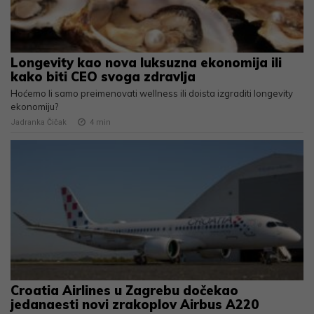
Longevity kao nova luksuzna ekonomija ili
kako biti CEO svoga zdravlja
Hoćemo li samo preimenovati wellness ili doista izgraditi longevity
ekonomiju?
Jadranka Čičak
4
min
Croatia Airlines u Zagrebu dočekao
jedanaesti novi zrakoplov Airbus A220