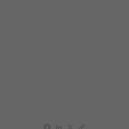
Facebook
LinkedIn
X
Copy