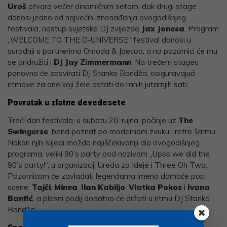
Uroš
otvara večer dinamičnim setom, dok drugi stage
donosi jedno od najvećih iznenađenja ovogodišnjeg
festivala, nastup svjetske DJ zvijezde
Jax Jonesa
. Program
„WELCOME TO THE O-UNIVERSE“ festival donosi u
suradnji s partnerima Omoda & Jaecoo, a na pozornici će mu
se pridružiti i
DJ Jay Zimmermann
. Na trećem stageu
ponovno će zasvirati DJ Stanko Bondža, osiguravajući
ritmove za one koji žele ostati do ranih jutarnjih sati.
Povratak u zlatne devedesete
Treći dan festivala, u subotu 20. rujna, počinje uz
The
Swingerse
, bend poznat po modernom zvuku i retro šarmu.
Nakon njih slijedi možda najiščekivaniji dio ovogodišnjeg
programa, veliki 90’s party pod nazivom „Upss we did the
90’s party!“, u organizaciji Ureda za Ideje i Three Oh Two.
Pozornicom će zavladati legendarna imena domaće pop
scene,
Tajči
,
Minea
,
Ilan Kabiljo
,
Vlatka Pokos
i
Ivana
Banfić
, a plesni podij dodatno će držati u ritmu DJ Stanko
Bondža.