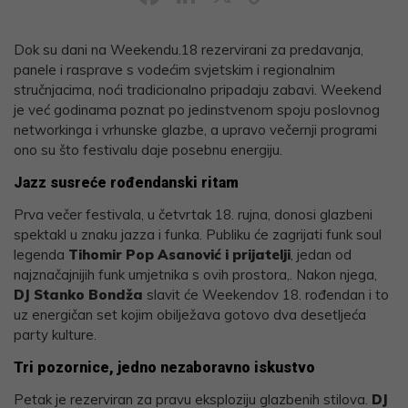
Link
Dok su dani na Weekendu.18 rezervirani za predavanja,
panele i rasprave s vodećim svjetskim i regionalnim
stručnjacima, noći tradicionalno pripadaju zabavi. Weekend
je već godinama poznat po jedinstvenom spoju poslovnog
networkinga i vrhunske glazbe, a upravo večernji programi
ono su što festivalu daje posebnu energiju.
Jazz susreće rođendanski ritam
Prva večer festivala, u četvrtak 18. rujna, donosi glazbeni
spektakl u znaku jazza i funka. Publiku će zagrijati funk soul
legenda
Tihomir Pop Asanović i prijatelji
, jedan od
najznačajnijih funk umjetnika s ovih prostora,. Nakon njega,
DJ Stanko Bondža
slavit će Weekendov 18. rođendan i to
uz energičan set kojim obilježava gotovo dva desetljeća
party kulture.
Tri pozornice, jedno nezaboravno iskustvo
Petak je rezerviran za pravu eksploziju glazbenih stilova.
DJ