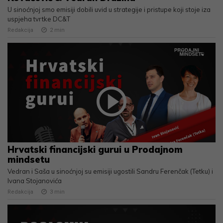
U sinoćnjoj smo emisiji dobili uvid u strategije i pristupe koji stoje iza
uspjeha tvrtke DC&T
Redakcija
2
min
Hrvatski financijski gurui u Prodajnom
mindsetu
Vedran i Saša u sinoćnjoj su emisiji ugostili Sandru Ferenčak (Tetku) i
Ivana Stojanovića
Redakcija
3
min