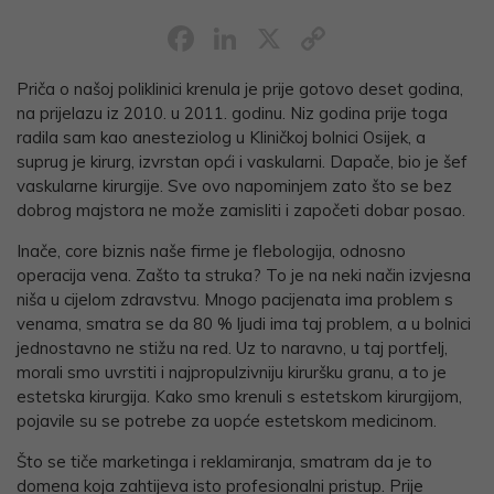
Facebook
LinkedIn
X
Copy
Link
Priča o našoj poliklinici krenula je prije gotovo deset godina,
na prijelazu iz 2010. u 2011. godinu. Niz godina prije toga
radila sam kao anesteziolog u Kliničkoj bolnici Osijek, a
suprug je kirurg, izvrstan opći i vaskularni. Dapače, bio je šef
vaskularne kirurgije. Sve ovo napominjem zato što se bez
dobrog majstora ne može zamisliti i započeti dobar posao.
Inače, core biznis naše firme je flebologija, odnosno
operacija vena. Zašto ta struka? To je na neki način izvjesna
niša u cijelom zdravstvu. Mnogo pacijenata ima problem s
venama, smatra se da 80 % ljudi ima taj problem, a u bolnici
jednostavno ne stižu na red. Uz to naravno, u taj portfelj,
morali smo uvrstiti i najpropulzivniju kiruršku granu, a to je
estetska kirurgija. Kako smo krenuli s estetskom kirurgijom,
pojavile su se potrebe za uopće estetskom medicinom.
Što se tiče marketinga i reklamiranja, smatram da je to
domena koja zahtijeva isto profesionalni pristup. Prije