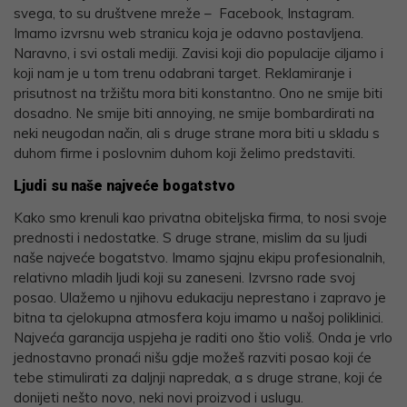
svega, to su društvene mreže – Facebook, Instagram.
Imamo izvrsnu web stranicu koja je odavno postavljena.
Naravno, i svi ostali mediji. Zavisi koji dio populacije ciljamo i
koji nam je u tom trenu odabrani target. Reklamiranje i
prisutnost na tržištu mora biti konstantno. Ono ne smije biti
dosadno. Ne smije biti annoying, ne smije bombardirati na
neki neugodan način, ali s druge strane mora biti u skladu s
duhom firme i poslovnim duhom koji želimo predstaviti.
Ljudi su naše najveće bogatstvo
Kako smo krenuli kao privatna obiteljska firma, to nosi svoje
prednosti i nedostatke. S druge strane, mislim da su ljudi
naše najveće bogatstvo. Imamo sjajnu ekipu profesionalnih,
relativno mladih ljudi koji su zaneseni. Izvrsno rade svoj
posao. Ulažemo u njihovu edukaciju neprestano i zapravo je
bitna ta cjelokupna atmosfera koju imamo u našoj poliklinici.
Najveća garancija uspjeha je raditi ono štio voliš. Onda je vrlo
jednostavno pronaći nišu gdje možeš razviti posao koji će
tebe stimulirati za daljnji napredak, a s druge strane, koji će
donijeti nešto novo, neki novi proizvod i uslugu.