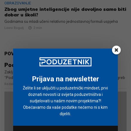
OBRAZOVANJE
Zbog umjetne inteligencije nije dovoljno samo biti
dobar u školi?
Godinama su mladi učeni relativno jednostavnoj formuli uspjeha
Lovro Rogulj
2
min
POVEZANO
Poduzetnički mindset: Zemlja prilika ‪2023.
Zaključeno je to u pozitivnom ozračju pete konferencije
Prijava na newsletter
“Poduzetnički mindset: Zemlja prilika”, održane 10.10. u HNK Zagreb
Redakcija
< 1
min
Želite li se uključiti u poduzetnički mindset, prvi
doznati novosti iz svijeta poduzetništva i
sudjelovati u našim novim projektima?!
Obećavamo da vaše podatke nećemo ni s kim
dijeliti.