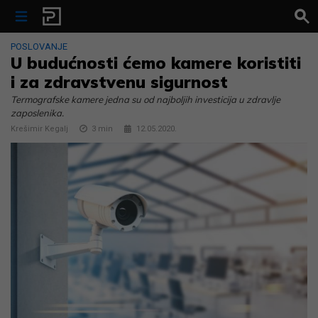
Skip to content
POSLOVANJE
U budućnosti ćemo kamere koristiti
i za zdravstvenu sigurnost
Termografske kamere jedna su od najboljih investicija u zdravlje
zaposlenika.
Krešimir Kegalj
3
min
12.05.2020.