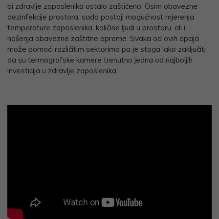
bi zdravlje zaposlenika ostalo zaštićeno. Osim obavezne
dezinfekcije prostora, sada postoji mogućnost mjerenja
temperature zaposlenika, količine ljudi u prostoru, ali i
nošenja obavezne zaštitne opreme. Svaka od ovih opcija
može pomoći različitim sektorima pa je stoga lako zaključiti
da su termografske kamere trenutno jedna od najboljih
investicija u zdravlje zaposlenika.