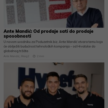
Ante Mandić: Od prodaje sati do prodaje
sposobnosti
U novom uvodniku za Poduzetnik.biz, Ante Mandić otvara temu koja
će obilježiti budućnost tehnoloških kompanija – od Hrvatske do
globalnog tržišta
Ante Mandić, INsig2
2
min