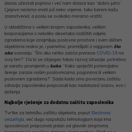
danas učestali pojmovi i već nam dolaze kao “dobro jutro”.
Cjepivo nećemo imati još neko vrijeme, tako barem kažu
znanstvenici, a poslu se svakako moramo vratiti.
U skladištima s velikim brojem zaposlenika, velikim
korporacijama s nekoliko desetaka različitih odjela,
zgradama koje iznajmljuju poslovne prostore i svim sličnim
objektima realno je, i pametno, promišljati o najgorem
što
ako
scenariju: “Što ako netko zaista prenese
COVID-19
na
svoj tim?” Da bi se izbjegao takav razvoj situacije, potrebno
je narativ promijeniti u
kako
: “Kako spriječiti potencijalno
širenje zaraze našim poslovnicama, pogonima ili velikim
poslovnim zgradama?” Sada kada smo povećanu zaštitu
zdravlja zaposlenika prepoznali kao nadolazeći izazov, evo i
rješenja.
Najbolje rješenje za dodatnu zaštitu zaposlenika
Tvrtke za tehničku zaštitu objekata, poput
Electronic
securityja
, već dugo raspolažu tehnologijom koja ima
sposobnost prepoznati jedan od glavnih simptoma