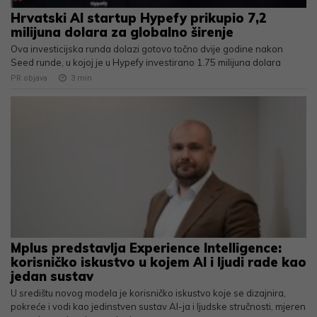
Hrvatski AI startup Hypefy prikupio 7,2
milijuna dolara za globalno širenje
Ova investicijska runda dolazi gotovo točno dvije godine nakon
Seed runde, u kojoj je u Hypefy investirano 1.75 milijuna dolara
PR objava
3
min
Mplus predstavlja Experience Intelligence:
korisničko iskustvo u kojem AI i ljudi rade kao
jedan sustav
U središtu novog modela je korisničko iskustvo koje se dizajnira,
pokreće i vodi kao jedinstven sustav AI-ja i ljudske stručnosti, mjeren