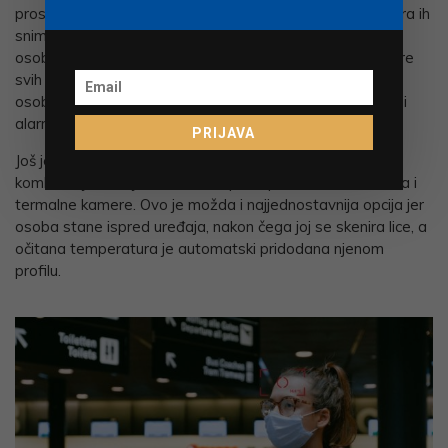
prostor u kojega ulazi nekoliko osoba odjednom, a kamera ih
snima istovremeno, bit će vam potreban jedan monitor i
osoba koja je apsolutno posvećena praćenju temperature
svih posjetitelja i zaposlenika kako bi točno izdvojila onu
osobu koja spada u rizičnu skupinu nakon što joj se oglasi
alarm.
PRIJAVA
Još je jedna opcija dostupna na tržištu, a radi se o
kombinaciji uređaja za kontrolu pristupa s detektorom lica i
termalne kamere. Ovo je možda i najjednostavnija opcija jer
osoba stane ispred uređaja, nakon čega joj se skenira lice, a
očitana temperatura je automatski pridodana njenom
profilu.