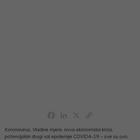
Facebook
LinkedIn
X
Copy
Link
Koronavirus, Vladine mjere, nova ekonomska kriza,
potencijalan drugi val epidemije COVIDA-19 – sve su ovo