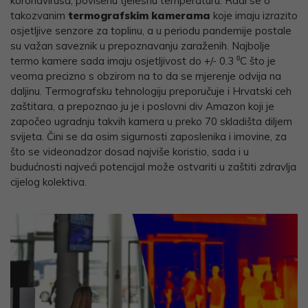
koronavirusa, povišenu tjelesnu temperaturu. Radi se o
takozvanim
termografskim kamerama
koje imaju izrazito
osjetljive senzore za toplinu, a u periodu pandemije postale
su važan saveznik u prepoznavanju zaraženih. Najbolje
termo kamere sada imaju osjetljivost do +/- 0.3 ⁰C što je
veoma precizno s obzirom na to da se mjerenje odvija na
daljinu. Termografsku tehnologiju preporučuje i Hrvatski ceh
zaštitara, a prepoznao ju je i poslovni div Amazon koji je
započeo ugradnju takvih kamera u preko 70 skladišta diljem
svijeta. Čini se da osim sigurnosti zaposlenika i imovine, za
što se videonadzor dosad najviše koristio, sada i u
budućnosti najveći potencijal može ostvariti u zaštiti zdravlja
cijelog kolektiva.