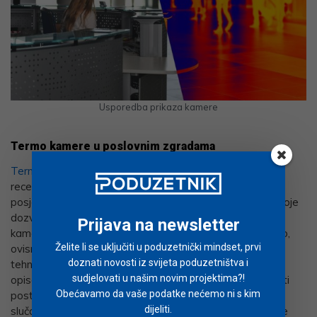
Usporedba prikaza kamere
Termo kamere u poslovnim zgradama
Termo kamere
je najbolje postaviti na ulaz zgrade kod
recepcije (ako ju imate) kako bi se provjerilo zdravlje svih
posjetitelja. Ako u zgradama postoje i okretne barijere koje
dozvoljavaju protok jedne po jedne osobe, najbolje je
Prijava na newsletter
kameru fiksirati da snima točno taj dio prostora. Naravno,
Želite li se uključiti u poduzetnički mindset, prvi
ovisno o specifičnostima objekta koji želite zaštititi, i
doznati novosti iz svijeta poduzetništva i
tehnologija kamere se može prilagoditi. Ako imate gore
sudjelovati u našim novim projektima?!
opisanu mogućnost analize pojedinaca, kamere mogu biti
Obećavamo da vaše podatke nećemo ni s kim
postavljene tako da samostalno izdaju zvučni signal u
dijeliti.
slučaju očitovanja povišene temperature. Ako, pak, imate