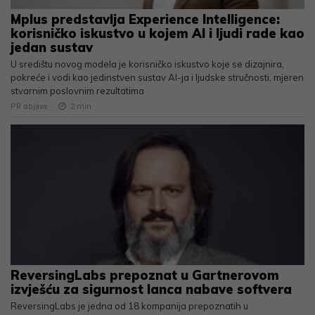
Mplus predstavlja Experience Intelligence:
korisničko iskustvo u kojem AI i ljudi rade kao
jedan sustav
U središtu novog modela je korisničko iskustvo koje se dizajnira,
pokreće i vodi kao jedinstven sustav AI-ja i ljudske stručnosti, mjeren
stvarnim poslovnim rezultatima
PR objava
2
min
ReversingLabs prepoznat u Gartnerovom
izvješću za sigurnost lanca nabave softvera
ReversingLabs je jedna od 18 kompanija prepoznatih u