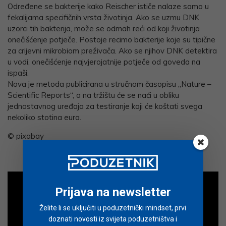
Određene se bakterije kako Reischer ističe nalaze samo u
fekalijama specifičnih vrsta životinja. Ako se uzmu DNK
uzorci tih bakterija, može se odmah reći od koji životinja
onečišćenje potječe. Postoje recimo bakterije koje su tipične
za crijevni mikrobiom preživača. Ako se njihov DNK detektira
u vodi, onečišćenje najvjerojatnije potječe od goveda na
ispaši.
Nova je metoda publicirana u stručnom časopisu „Nature –
Scientific Reports“, a na tržištu će se naći u obliku
jednostavnog uređaja za testiranje koji će koštati svega
nekoliko stotina eura.
© pixabay
Prijava na newsletter
Želite li se uključiti u poduzetnički mindset, prvi
doznati novosti iz svijeta poduzetništva i