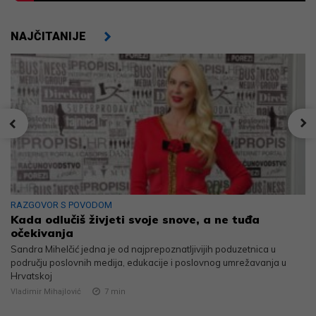
NAJČITANIJE
RAZGOVOR S POVODOM
Kada odlučiš živjeti svoje snove, a ne tuđa
očekivanja
Sandra Mihelčić jedna je od najprepoznatljivijih poduzetnica u
području poslovnih medija, edukacije i poslovnog umrežavanja u
Hrvatskoj
Vladimir Mihajlović
7
min