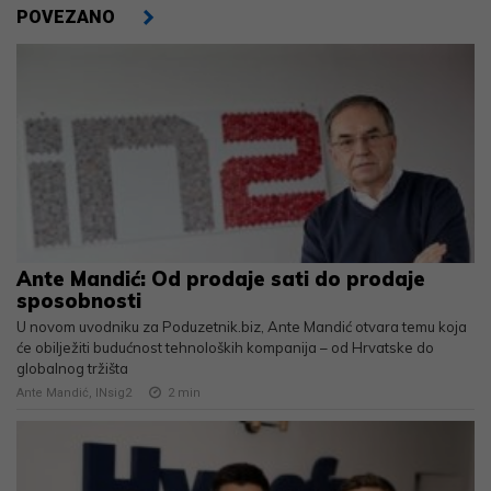
POVEZANO
Ante Mandić: Od prodaje sati do prodaje
sposobnosti
U novom uvodniku za Poduzetnik.biz, Ante Mandić otvara temu koja
će obilježiti budućnost tehnoloških kompanija – od Hrvatske do
globalnog tržišta
Ante Mandić, INsig2
2
min