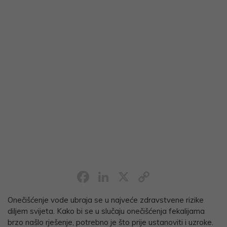
Facebook
LinkedIn
X
Copy
Link
Onečišćenje vode ubraja se u najveće zdravstvene rizike
diljem svijeta. Kako bi se u slučaju onečišćenja fekalijama
brzo našlo rješenje, potrebno je što prije ustanoviti i uzroke.