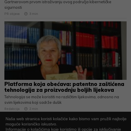
Gartnerovom prvom istraživanju ovog područja kibernetičke
sigurnosti
PR objava
3
min
Platforma koja obećava: patentno zaštićena
tehnologija za proizvodnju boljih lijekova
Tehnologija se može koristiti na različitim lijekovima, odnosno na
svim lijekovima koji sadrže dušik
Redakcija
2
min
Naša web stranica koristi kolačiće kako bismo vam pružili najbolje
UČITAJ JOŠ
moguće korisničko iskustvo.
Informacije o kolačićima koje koristimo ili opcije za isključivanje