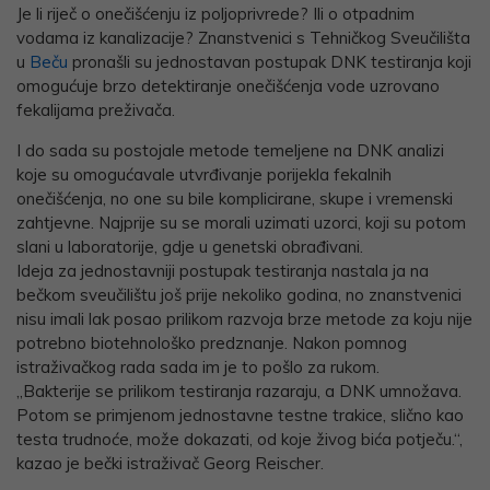
Je li riječ o onečišćenju iz poljoprivrede? Ili o otpadnim
vodama iz kanalizacije? Znanstvenici s Tehničkog Sveučilišta
u
Beču
pronašli su jednostavan postupak DNK testiranja koji
omogućuje brzo detektiranje onečišćenja vode uzrovano
fekalijama preživača.
I do sada su postojale metode temeljene na DNK analizi
koje su omogućavale utvrđivanje porijekla fekalnih
onečišćenja, no one su bile komplicirane, skupe i vremenski
zahtjevne. Najprije su se morali uzimati uzorci, koji su potom
slani u laboratorije, gdje u genetski obrađivani.
Ideja za jednostavniji postupak testiranja nastala ja na
bečkom sveučilištu još prije nekoliko godina, no znanstvenici
nisu imali lak posao prilikom razvoja brze metode za koju nije
potrebno biotehnološko predznanje. Nakon pomnog
istraživačkog rada sada im je to pošlo za rukom.
„Bakterije se prilikom testiranja razaraju, a DNK umnožava.
Potom se primjenom jednostavne testne trakice, slično kao
testa trudnoće, može dokazati, od koje živog bića potječu.“,
kazao je bečki istraživač Georg Reischer.