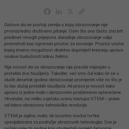
Facebook
LinkedIn
X
Copy
Link
Gotovo da ne postoji zemlja u kojoj obrazovanje nije
prvorazredno društveno pitanje. Osim što ono često zna biti
predmet mnogih prijepora, današnje obrazovanje valja
promatrati kao ogroman prostor za inovacije. Prostor unutar
kojeg imamo mogućnost direktno doprinijeti kreiranju upravo
onakve budućnosti kakvu želimo.
Nije novost da se obrazovanje nije previše mijenjalo u
protekla dva tisućljeća. Također, već smo čuli kako će se u
idućih desetak godina obrazovanje promijeniti više no što je
to bio slučaj proteklih tisućljeća. Ali prava je novost kako
upravo iz jedne male i obrazovnim problemima opterećene
Hrvatske, na veliku svjetsku scenu nastupa STEMI – jedan
od lidera obrazovno-tehnološke revolucije.
STEMI je agilna, mala, ali izuzetno moćna tvrtka
specijalizirana za područje obrazovnih tehnologija. Sve je
počelo prije tri godine kao studentski projekt četvorice