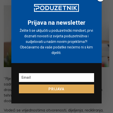
Prijava na newsletter
Želite li se uključiti u poduzetnički mindset, prvi
doznati novosti iz svijeta poduzetništva i
sudjelovati u našim novim projektima?!
Obećavamo da vaše podatke nećemo ni s kim
dijeliti.
Hexapod
“Rješenje je pomoći školama i izdavačima obrazovnih
sadržaja da se prilagode promjenama. Za to trebamo
PRIJAVA
drastično smanjiti vrijeme potrebno za transfer vrhunskih
tehnologija i industrijskih znanja u obrazovne sustave”,
dodaje Trošelj.
Vodeći se vrijednostima otvorenosti, dijeljenja, recikliranja,