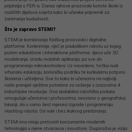
prijatelja s FER-a. Danas njihove proizvode koriste škole iz
različitih dijelova svijeta kako bi učenike pripremili za
zanimanja budućnosti.
Što je zapravo STEMI?
STEMI je kombinacija fizičkog proizvoda i digitalne
platforme. Konkretnije, riječ je paukolikom robotu uz kojeg,
putem edukativne i interaktivne platforme, djeca uče 3D
modeliranje, izradu mobilnih aplikacija, pa sve do
programiranja mikrokontrolera. Uz navedeno, tvrtka nudi
vrhunsku edukaciju, korisničku podršku te kurikularnu potporu
školama i učiteljima. Sve to kako bi učenicima na najbolji
način prenijeli vještine potrebne za nošenje s izazovima 4.
industrijske revolucije. Ova skalabilna robotička poduka
omogućuje učenicima i profesorima, neovisno o geografskoj
lokaciji, da u samo šest mjeseci izgrade i programiraju
vlastitog robota. Od nule i bez ikakvog predznanja.
STEMI ima misiju pretvoriti konzumente modernih
tehnologija u njene stvaraoce i inovatore. Dugoročna je vizija