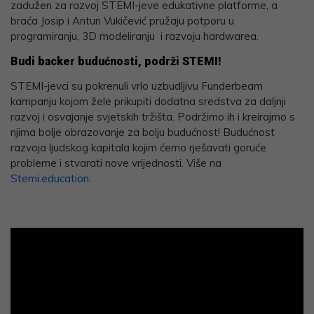
zadužen za razvoj STEMI-jeve edukativne platforme, a
braća Josip i Antun Vukičević pružaju potporu u
programiranju, 3D modeliranju i razvoju hardwarea.
Budi backer budućnosti, podrži STEMI!
STEMI-jevci su pokrenuli vrlo uzbudljivu Funderbeam
kampanju kojom žele prikupiti dodatna sredstva za daljnji
razvoj i osvajanje svjetskih tržišta. Podržimo ih i kreirajmo s
njima bolje obrazovanje za bolju budućnost! Budućnost
razvoja ljudskog kapitala kojim ćemo rješavati goruće
probleme i stvarati nove vrijednosti. Više na
Stemi.education
.