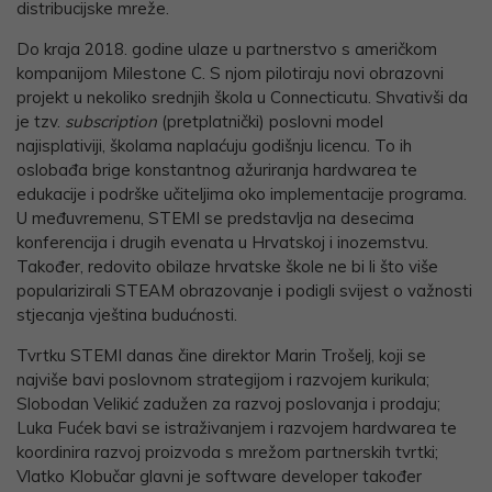
distribucijske mreže.
Do kraja 2018. godine ulaze u partnerstvo s američkom
kompanijom Milestone C. S njom pilotiraju novi obrazovni
projekt u nekoliko srednjih škola u Connecticutu. Shvativši da
je tzv.
subscription
(pretplatnički) poslovni model
najisplativiji, školama naplaćuju godišnju licencu. To ih
oslobađa brige konstantnog ažuriranja hardwarea te
edukacije i podrške učiteljima oko implementacije programa.
U međuvremenu, STEMI se predstavlja na desecima
konferencija i drugih evenata u Hrvatskoj i inozemstvu.
Također, redovito obilaze hrvatske škole ne bi li što više
popularizirali STEAM obrazovanje i podigli svijest o važnosti
stjecanja vještina budućnosti.
Tvrtku STEMI danas čine direktor Marin Trošelj, koji se
najviše bavi poslovnom strategijom i razvojem kurikula;
Slobodan Velikić zadužen za razvoj poslovanja i prodaju;
Luka Fućek bavi se istraživanjem i razvojem hardwarea te
koordinira razvoj proizvoda s mrežom partnerskih tvrtki;
Vlatko Klobučar glavni je software developer također