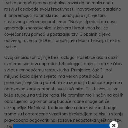
tvrtke pomoći djeci na globalnoj razini da od malih nogu
razviju i oslobode svoju kreativnost i inovativnost, paralelno
ih pripremajući za timski rad i usađujući u njih vještinu
sustavnog rješavanja problema. “Naš je cilj educirati novu
generaciju znanstvenika, inženjera i kreativaca koji će
čovječanstvu pomoći u postizanju tzv. Globalnih ciljeva
održivog razvoja (SDGs)” pojašnjava Marin Trošelj, direktor
tvrtke.
Ovaj ambiciozan cilj nije bez razloga. Posebice ako u obzir
uzmemo sve brži napredak tehnologije i činjenicu da se čitav
svijet u mnogočemu restrukturira. Primjerice, čak 3 i pol
milijuna škola diljem svijeta ima velikih poteškoća u
prenošenju vještina potrebnih za izgradnju buduće karijerne i
obrazovne konkurentnosti svojih učenika. Ti isti učenici sve
brže stupaju na tržište rada. Ne promijenimo li način na koji ih
obrazujemo, ogroman broj buduće radne snage bit će
nezapošljiv. Nažalost, tradicionalne i obrazovne institucije
trome su i opterećene vlastitom birokracijom te nisu u stanju
pravodobno odgovoriti na izazove nedostatka vještina (tzv.
skill gap
).