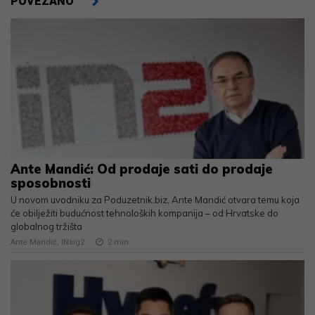
POVEZANO
Ante Mandić: Od prodaje sati do prodaje
sposobnosti
U novom uvodniku za Poduzetnik.biz, Ante Mandić otvara temu koja
će obilježiti budućnost tehnoloških kompanija – od Hrvatske do
globalnog tržišta
Ante Mandić, INsig2
2
min