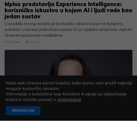
Mplus predstavlja Experience Intelligence:
korisničko iskustvo u kojem AI i ljudi rade kao
jedan sustav
U središtu novog modela je korisničko iskustvo koje se dizajnira,
pokreće i vodi kao jedinstven sustav AI-ja i ljudske stručnosti, mjeren
stvarnim poslovnim rezultatima
PR objava
2
min
Naša web stranica koristi kolačiće kako bismo vam pružili najbolje
moguće korisničko iskustvo.
Informacije o kolačićima koje koristimo ili opcije za isključivanje
kolačića možete pronaći u
postavkama
.
PRIHVAĆAM
ReversingLabs prepoznat u Gartnerovom
izvješću za sigurnost lanca nabave softvera
ReversingLabs je jedna od 18 kompanija prepoznatih u
Gartnerovom prvom istraživanju ovog područja kibernetičke