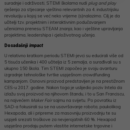
suradnje i održivosti, STEMI školama nudi
plug and play
rješenja za stjecanje vještina relevantnih za 4. industrijsku
revoluciju u kojoj se već neko vrijeme (s)nalazimo. Cilj je da
učitelji tzv. projektnim i interaktivnim podučavanjem
učenicima prenesu STEAM znanja, kao i vještine upravljanja
projektima, leadershipa i cjeloživotnog učenja.
Dosadašnji
impact
U relativno kratkom periodu STEMI-jevci su educirali više od
5 tisuća učenika i 400 učitelja iz 5 zemalja, a surađivali su s
ukupno 150 škola. Tim STEMI započeo je svoju avanturu
izgradnje tehnološke tvrtke uspješnom crowdfunding
kampanjom. Osnovni proizvod predstavljen je na prestižnom
CES-u 2017. godine. Nakon toga je uslijedio poziv Intela da
izlažu svoj proizvod na njihovom štandu, i to u San Franciscu,
na najvećem
Maker Fair
sajmu na svijetu. Po povratku iz
SAD-a fokusirali su se na usavršavanje robota, paukolikog
Hexapoda, ali i pripreme za masovniju proizvodnju te su
uspjeli srezati troškove za nevjerojatnih 60 %. Hexapod
uspješno prodaju putem vlastite internetske trgovine i