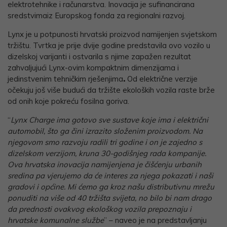
elektrotehnike i računarstva. Inovacija je sufinancirana
sredstvimaiz Europskog fonda za regionalni razvoj.
Lynx je u potpunosti hrvatski proizvod namijenjen svjetskom
tržištu. Tvrtka je prije dvije godine predstavila ovo vozilo u
dizelskoj varijanti i ostvarila s njime zapažen rezultat
zahvaljujući Lynx-ovim kompaktnim dimenzijama i
jedinstvenim tehničkim rješenjima
.
Od električne verzije
očekuju još više budući da tržište ekoloških vozila raste brže
od onih koje pokreću fosilna goriva.
“
Lynx Charge ima gotovo sve sustave koje ima i električni
automobil, što ga čini izrazito složenim proizvodom. Na
njegovom smo razvoju radili tri godine i on je zajedno s
dizelskom verzijom, kruna 30-godišnjeg rada kompanije.
Ova hrvatska inovacija namijenjena je čišćenju urbanih
sredina pa vjerujemo da će interes za njega pokazati i naši
gradovi i općine. Mi ćemo ga kroz našu distributivnu mrežu
ponuditi na više od 40 tržišta svijeta, no bilo bi nam drago
da prednosti ovakvog ekološkog vozila prepoznaju i
hrvatske komunalne službe
” – naveo je na predstavljanju