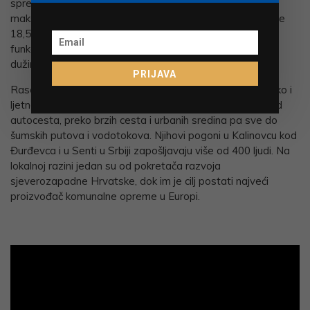
spremnicima. Čistilica se kreće pomoću elektromotora
maksimalne snage 55 kW, a još dva elektromotora snage
18,5 i 11,5 kW služe za pogon usisnog sustava i ostalih
funkcija vozila. Sve je to integrirano u kompaktno vozilo
dužine 4,5 i širine samo 1,3 metara.
PRIJAVA
Rasco inače proizvodi 80-ak različitih proizvoda za zimsko i
ljetno održavanje svih vrsta prometne infrastrukture – od
autocesta, preko brzih cesta i urbanih sredina pa sve do
šumskih putova i vodotokova. Njihovi pogoni u Kalinovcu kod
Đurđevca i u Senti u Srbiji zapošljavaju više od 400 ljudi. Na
lokalnoj razini jedan su od pokretača razvoja
sjeverozapadne Hrvatske, dok im je cilj postati najveći
proizvođač komunalne opreme u Europi.