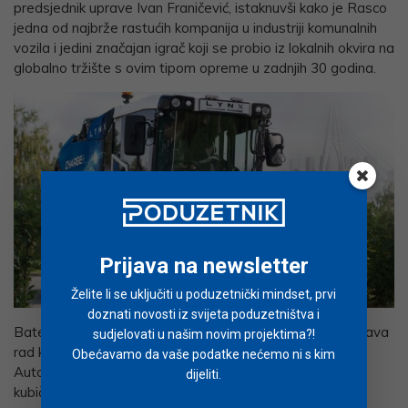
predsjednik uprave Ivan Franičević, istaknuvši kako je Rasco
jedna od najbrže rastućih kompanija u industriji komunalnih
vozila i jedini značajan igrač koji se probio iz lokalnih okvira na
globalno tržište s ovim tipom opreme u zadnjih 30 godina.
Prijava na newsletter
Želite li se uključiti u poduzetnički mindset, prvi
doznati novosti iz svijeta poduzetništva i
Baterija električnog Lynxa kapaciteta 72,5 kWh omogućava
sudjelovati u našim novim projektima?!
rad kroz cijelu radnu smjenu bez potrebe za punjenjem.
Obećavamo da vaše podatke nećemo ni s kim
Autonomiji vozila doprinose spremnik za otpad od dva
dijeliti.
kubična metra i 400 litara vode pohranjene u dvostrukim