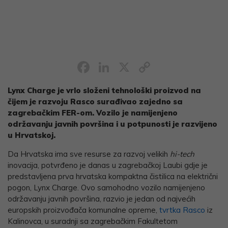
Facebook
LinkedIn
X
Copy
Link
Lynx Charge je vrlo složeni tehnološki proizvod na
čijem je razvoju Rasco surađivao zajedno sa
zagrebačkim FER-om. Vozilo je namijenjeno
održavanju javnih površina i u potpunosti je razvijeno
u Hrvatskoj.
Da Hrvatska ima sve resurse za razvoj velikih
hi-tech
inovacija, potvrđeno je danas u zagrebačkoj Laubi gdje je
predstavljena prva hrvatska kompaktna čistilica na električni
pogon, Lynx Charge. Ovo samohodno vozilo namijenjeno
održavanju javnih površina, razvio je jedan od najvećih
europskih proizvođača komunalne opreme,
tvrtka Rasco
iz
Kalinovca, u suradnji sa zagrebačkim Fakultetom