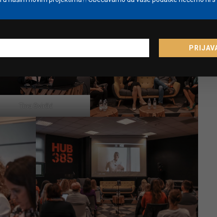
ukli klijente.
PRIJAV
Tina Svirčić