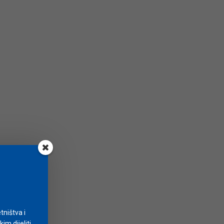
tništva i
m dijeliti.