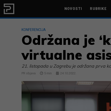
Skip to content
NOVOSTI
RUBRIKE
MARKETING
PRODUKTIVNOST
KONFERENCIJA
Održana je ‘k
virtualne asi
21. listopada u Zagrebu je održana prva ko
PR objava
5
min
24.10.2022.