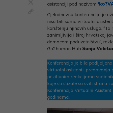
X
asistenciji pod nazivom
‘ko?VA
Copy
Cjelodnevnu konferenciju je už
Link
nisu bili samo virtualni asistent
korištenju njihovih usluga. “T
zanimljivija i široj hrvatskoj j
domaćem poduzetništvu”, rekla 
Go2human Hub
Sanja Veletan
Konferencija je bila podijeljena
virtualni asistenti, predavanja
pozitivnim reakcijama sudionik
koje su stizale sa svih strana z
Konferencija Virtualni Asisten
godinama.