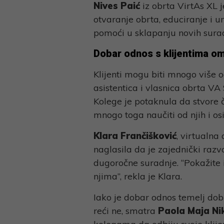
Nives Paić
iz obrta VirtAs XL 
otvaranje obrta, educiranje i
pomoći u sklapanju novih surad
Dobar odnos s klijentima o
Klijenti mogu biti mnogo više o
asistentica i vlasnica obrta VA
Kolege je potaknula da stvore č
mnogo toga naučiti od njih i osi
Klara Frančišković
, virtualna
naglasila da je zajednički razvo
dugoročne suradnje. “Pokažite i
njima”, rekla je Klara.
Iako je dobar odnos temelj dob
reći ne, smatra
Paola Maja Nik