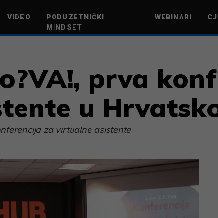
VIDEO
PODUZETNIČKI
WEBINARI
CJ
MINDSET
TEHNOLOGIJA
GREEN FUTURE
NOVAC
ŽIVOTNI STIL
NOVI POD
o?VA!, prva konf
stente u Hrvatsko
nferencija za virtualne asistente