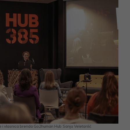
je i vlasnica brenda Go2human Hub
Sanja Veletanlić