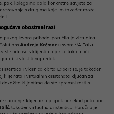
je, pak, kolegama dala konkretne savjete za
 umrežavanje s drugima koje im također može
nji.
mogućava obostrani rast
d pukog izvora prihoda, poručila je virtualna
 Solutions
Andreja Krčmar
u svom VA Talku.
vrste odnose s klijentima jer će tako moći
gurati si vlastiti napredak.
 asistentica i vlasnica obrta Expertise, je također
j klijenata i virtualnih asistenata ključan za
 dokažite klijentima da ste spremni rasti s
re suradnje, klijentima je ipak ponekad potrebno
olić
, također virtualna asistentica. Poručila je