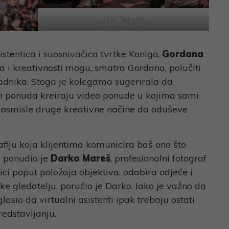
Maja Puškarić
istentica i suosnivačica tvrtke Konigo,
Gordana
a i kreativnosti mogu, smatra Gordana, polučiti
uradnika. Stoga je kolegama sugerirala da
ih ponuda kreiraju video ponude u kojima sami
da osmisle druge kreativne načine da oduševe
rafiju koja klijentima komunicira baš ono što
 ponudio je
Darko Mareš
, profesionalni fotograf
nici poput položaja objektiva, odabira odjeće i
ke gledatelju, poručio je Darko. Iako je važno da
asio da virtualni asistenti ipak trebaju ostati
edstavljanju.