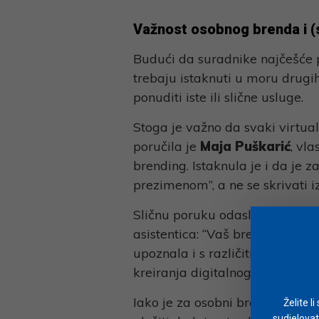
Važnost osobnog brenda i (
Budući da suradnike najčešće p
trebaju istaknuti u moru drugi
ponuditi iste ili slične usluge.
Stoga je važno da svaki virtual
poručila je
Maja Puškarić
, vl
brending. Istaknula je i da je z
prezimenom”, a ne se skrivati iz
Sličnu poruku odaslala je i
Tin
asistentica: “Vaš brend više vri
upoznala i s različitim načini
kreiranja digitalnog portfolij
Iako je za osobni brend važna au
Želite l
sudjelovat