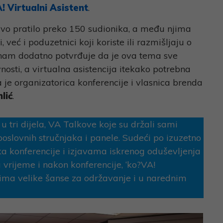
! Virtualni Asistent
.
ivo pratilo preko 150 sudionika, a među njima
i, već i poduzetnici koji koriste ili razmišljaju o
o nam dodatno potvrđuje da je ova tema sve
avnosti, a virtualna asistencija itekako potrebna
je organizatorica konferencije i vlasnica brenda
lić
.
 u tri dijela, VA Talkove koje su držali sami
 poslovnih stručnjaka i panele. Sudeći po izuzetno
a konferencije i izjavama iskrenog oduševljenja
a vrijeme i nakon konferencije, ‘ko?VA!
t ima velike šanse za održavanje i u narednim