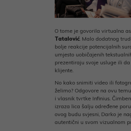
O tome je govorila virtualna as
Tatalović
. Malo dodatnog trud
bolje reakcije potencijalnih s
umjesto uobičajenih tekstualn
prezentiraju svoje usluge ili 
klijente.
No kako snimiti video ili fotog
želimo? Odgovore na ovu temu
i vlasnik tvrtke Infinius. Čimbe
izraza lica šalju određene poru
ovog budu svjesni, Darko je nagl
autentični u svom vizualnom pr