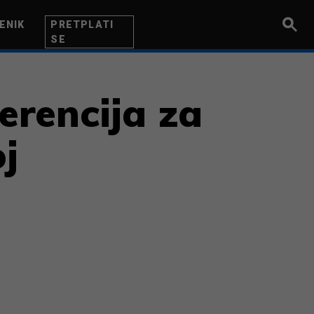
ENIK
PRETPLATI
SE
UZETNIK
INOVACIJA
BITI BOLJI
erencija za
j