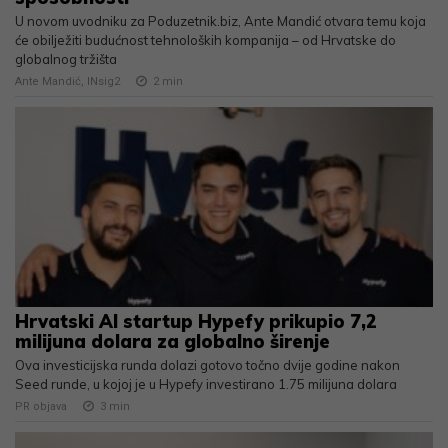
U novom uvodniku za Poduzetnik.biz, Ante Mandić otvara temu koja
će obilježiti budućnost tehnoloških kompanija – od Hrvatske do
globalnog tržišta
Ante Mandić, INsig2
2
min
Hrvatski AI startup Hypefy prikupio 7,2
milijuna dolara za globalno širenje
Ova investicijska runda dolazi gotovo točno dvije godine nakon
Seed runde, u kojoj je u Hypefy investirano 1.75 milijuna dolara
PR objava
3
min