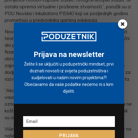
ostala oprema virtualne i proširene stvarnosti.”, poručili su iz
POU Novska i Inkubatora PISMO koji se posljednjih godina
prometnuo u predvodnika gaming edukacija.
Nova edukacija u Unreal Enginu traje 3 mjeseca, i polaznici
teorijski dio predavanja mogu pratiti online, dok se praktični
dio provodi u Novskoj. Vaučeri su trenutno jako popularni
financijski instrumenti dodjele javnih sredstava za
Prijava na newsletter
obrazovanje odraslih, a mogu ih koristiti nezaposlene i
Želite li se uključiti u poduzetnički mindset, prvi
zaposlene osobe s navršenih 15 godina života kojima se
doznati novosti iz svijeta poduzetništva i
dodjelom vaučera osigurava stjecanje potrebnih vještina za
sudjelovati u našim novim projektima?!
razvoj karijere, zapošljavanje ili zadržavanje radnog mjesta.
Obećavamo da vaše podatke nećemo ni s kim
“Ako ste u sustavu e-građana, odite na stranicu
dijeliti.
vauceri.hzz.hr vrlo jednostavno pronađete naš program i
označite ga, plaćanje ide putem sustava i polaznika ništa ne
košta, a mi vas obavijestimo o početku nastave!”, objasnili
su organizatori.
Više informacija o ovom obrazovnom programu saznajte na
našem katalogu vještina
klikom na link.
PRIJAVA