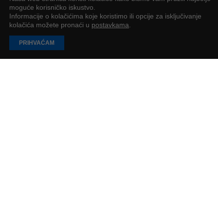
Platforma koja obećava: patentno zaštićena
moguće korisničko iskustvo.
tehnologija za proizvodnju boljih lijekova
Informacije o kolačićima koje koristimo ili opcije za isključivanje
kolačića možete pronaći u
postavkama
.
Tehnologija se može koristiti na različitim lijekovima, odnosno na
svim lijekovima koji sadrže dušik
PRIHVAĆAM
Redakcija
2
min
UČITAJ JOŠ
PODUZETNIK
Impressum
O nama
Oglašavanje
Za agencije
Arhiva
Pravila privatnosti