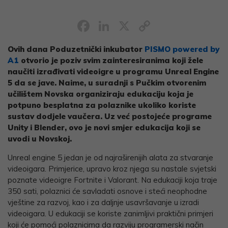
Facebook
LinkedIn
X
Copy
Link
Ovih dana Poduzetnički inkubator
PISMO powered by
A1
otvorio je poziv svim zainteresiranima koji žele
naučiti izrađivati videoigre u programu Unreal Engine
5 da se jave. Naime, u suradnji s Pučkim otvorenim
učilištem Novska organiziraju edukaciju koja je
potpuno besplatna za polaznike ukoliko koriste
sustav dodjele vaučera. Uz već postojeće programe
Unity i Blender, ovo je novi smjer edukacija koji se
uvodi u Novskoj.
Unreal engine 5 jedan je od najraširenijih alata za stvaranje
videoigara. Primjerice, upravo kroz njega su nastale svjetski
poznate videoigre Fortnite i Valorant. Na edukaciji koja traje
350 sati, polaznici će savladati osnove i steći neophodne
vještine za razvoj, kao i za daljnje usavršavanje u izradi
videoigara. U edukaciji se koriste zanimljivi praktični primjeri
koji će pomoći polaznicima da razviju programerski način