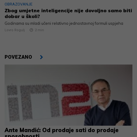
OBRAZOVANJE
Zbog umjetne inteligencije nije dovoljno samo biti
dobar u školi?
Godinama su mladi učeni relativno jednostavnoj formuli uspjeha
Lovro Rogulj
2
min
POVEZANO
Ante Mandić: Od prodaje sati do prodaje
sposobnosti