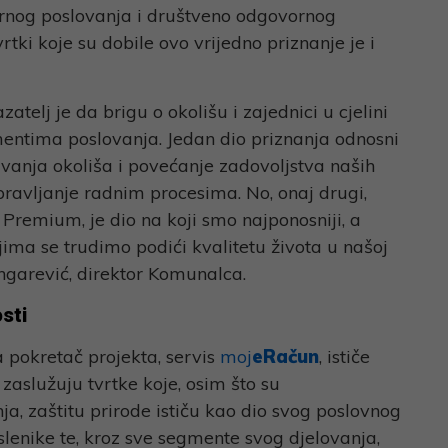
rnog poslovanja i društveno odgovornog
tki koje su dobile ovo vrijedno priznanje je i
atelj je da brigu o okolišu i zajednici u cjelini
ntima poslovanja. Jedan dio priznanja odnosni
čuvanja okoliša i povećanje zadovoljstva naših
pravljanje radnim procesima. No, onaj drugi,
 Premium, je dio na koji smo najponosniji, a
jima se trudimo podići kvalitetu života u našoj
rangarević, direktor Komunalca.
sti
pokretač projekta, servis
moj
eRačun
, ističe
zaslužuju tvrtke koje, osim što su
ja, zaštitu prirode ističu kao dio svog poslovnog
oslenike te, kroz sve segmente svog djelovanja,