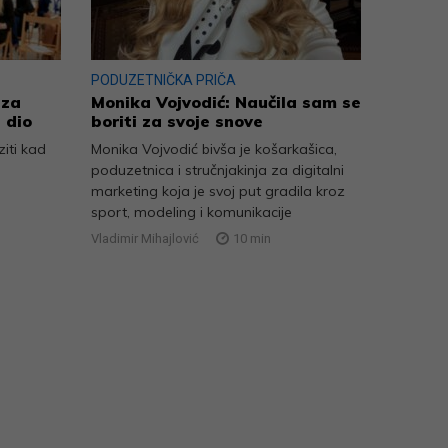
PODUZETNIČKA PRIČA
 za
Monika Vojvodić: Naučila sam se
 dio
boriti za svoje snove
iti kad
Monika Vojvodić bivša je košarkašica,
poduzetnica i stručnjakinja za digitalni
marketing koja je svoj put gradila kroz
sport, modeling i komunikacije
Vladimir Mihajlović
10
min