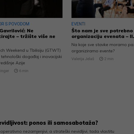
OR S POVODOM
EVENTI
Gavrilović: Ne
Što nam je sve potrebno
irajte – tržište više ne
organizaciju evenata – II.
Na koje sve stavke moramo paz
ech Weekend u Tbilisiju (GTWT)
organiziramo evente?
e tehnološki događaj i inovacijski
Valerija Jelaš
2
min
redišnje Azije
linger
6
min
evidljivost: ponos ili samosabotaža?
 operativno nezamjenjivi, a strateški nevidljivi, tada vlastitu