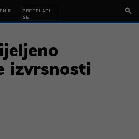
ENIK
PRETPLATI
SE
UZETNIK
INOVACIJA
BITI BOLJI
jeljeno
e izvrsnosti