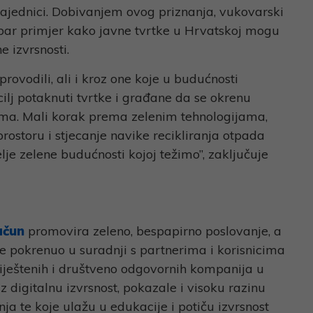
jednici. Dobivanjem ovog priznanja, vukovarski
ar primjer kako javne tvrtke u Hrvatskoj mogu
ne izvrsnosti.
rovodili, ali i kroz one koje u budućnosti
ilj potaknuti tvrtke i građane da se okrenu
njima. Mali korak prema zelenim tehnologijama,
ostoru i stjecanje navike recikliranja otpada
je zelene budućnosti kojoj težimo”, zaključuje
ačun
promovira zeleno, bespapirno poslovanje, a
i je pokrenuo u suradnji s partnerima i korisnicima
viještenih i društveno odgovornih kompanija u
 digitalnu izvrsnost, pokazale i visoku razinu
a te koje ulažu u edukacije i potiču izvrsnost