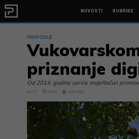
Skip to content
NOVOSTI
RUBRIKE
MARKETING
PRODUKTIVNOST
PRIOPĆENJE
Vukovarskom
priznanje dig
Od 2014. godine servis mojeRačun promovir
M.J.P.
2
min
4.03.2022.