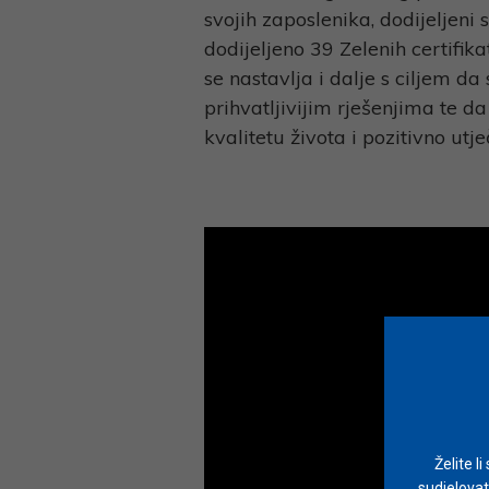
svojih zaposlenika, dodijeljeni 
dodijeljeno 39 Zelenih certifik
se nastavlja i dalje s ciljem d
prihvatljivijim rješenjima te 
kvalitetu života i pozitivno utje
Želite l
sudjelovat