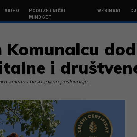
VIDEO
PODUZETNIČKI
WEBINARI
CJ
MINDSET
TEHNOLOGIJA
GREEN FUTURE
NOVAC
ŽIVOTNI STIL
NOVI POD
 Komunalcu dodi
italne i društven
a zeleno i bespapirno poslovanje.