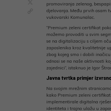
X
promoviranja zelenog, bespapi
Copy
djelovanja. Među prvih osam tvr
Link
vukovarski Komunalac.
“Premium zeleni certifikat pokaz
možemo provoditi u svim segme
se na digitalizaciju s ciljem o
zaposlenika kroz kvalitetnije u
zbog kojeg smo i dobili inačicu
odnosi se na naše aktivnosti ko
zajednici”, istaknuo je Igor Št
Javna tvrtka primjer izvrsno
Na svojim mrežnim stranicama 
kako Premium zeleni certifikat 
implementirale digitalna rješen
identiteta i trajno ulažu u zap