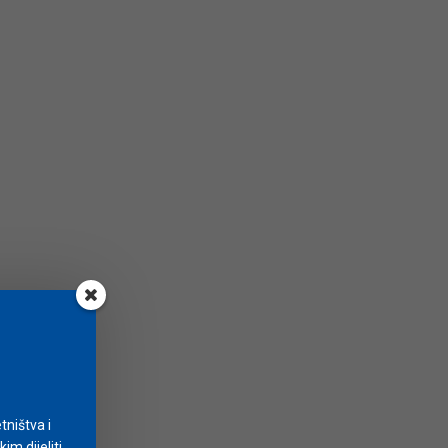
tništva i
m dijeliti.