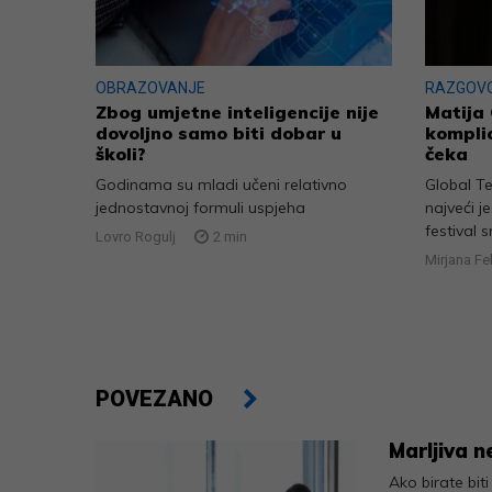
OBRAZOVANJE
RAZGOV
Zbog umjetne inteligencije nije
Matija 
dovoljno samo biti dobar u
komplic
školi?
čeka
Godinama su mladi učeni relativno
Global T
jednostavnoj formuli uspjeha
najveći j
festival s
Lovro Rogulj
2
min
Mirjana Fe
POVEZANO
Marljiva n
Ako birate biti