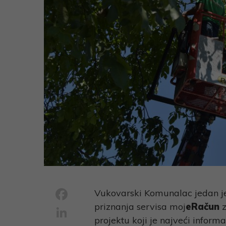
Facebook
Vukovarski Komunalac jedan je
priznanja servisa moj
eRačun
z
LinkedIn
projektu koji je najveći inform