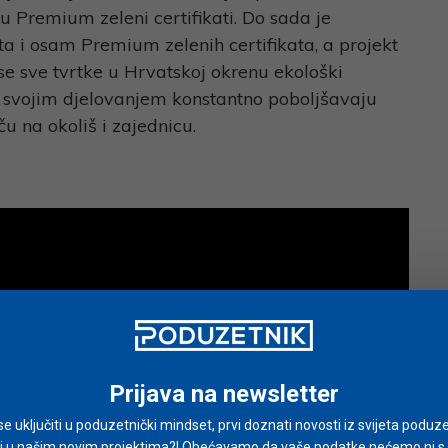
su Premium zeleni certifikati. Do sada je
ata i osam Premium zelenih certifikata, a projekt
a se sve tvrtke u Hrvatskoj okrenu ekološki
da svojim djelovanjem konstantno poboljšavaju
ču na okoliš i zajednicu.
Prijava na newsletter
i se uključiti u poduzetnički mindset, prvi doznati novosti iz svijeta poduze
i u našim novim projektima?! Obećavamo da vaše podatke nećemo ni s ki