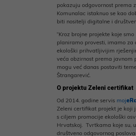
pokazuju odgovornost prema za
Komunalac istaknuo se kao dob
biti nositelji digitalne i društve
“Kroz brojne projekte koje smo p
planiramo provesti, imamo za c
ekološki prihvatljivijim rješe
veća obzirnost prema javnom pr
mogu već danas postaviti temel
Štrangarević.
O projektu Zeleni certifikat
Od 2014. godine servis
moj
eR
Zeleni certifikat projekt je koj
s ciljem promocije ekološki os
Hrvatskoj. Tvrtkama koje su, uz
društveno odgovornog poslovanj