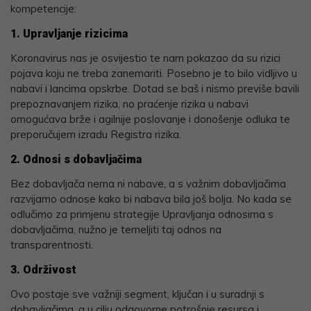
kompetencije:
1. Upravljanje rizicima
Koronavirus nas je osvijestio te nam pokazao da su rizici
pojava koju ne treba zanemariti. Posebno je to bilo vidljivo u
nabavi i lancima opskrbe. Dotad se baš i nismo previše bavili
prepoznavanjem rizika, no praćenje rizika u nabavi
omogućava brže i agilnije poslovanje i donošenje odluka te
preporučujem izradu Registra rizika.
2. Odnosi s dobavljačima
Bez dobavljača nema ni nabave, a s važnim dobavljačima
razvijamo odnose kako bi nabava bila još bolja. No kada se
odlučimo za primjenu strategije Upravljanja odnosima s
dobavljačima, nužno je temeljiti taj odnos na
transparentnosti.
3. Održivost
Ovo postaje sve važniji segment, ključan i u suradnji s
dobavljačima, a u cilju odgovorne potrošnje resursa i