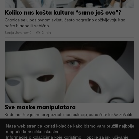
Koliko nas košta kultura “samo još ovo”?
Granice se u poslovnom svijetu često pogrešno doživljavaju kao
nešto hladno ili sebično
Sonja Jovanović
2
min
Sve maske manipulatora
Kada naučite jasno prepoznati manipulaciju, puno ćete lakše zaštititi
vlastite granice, samopouzdanje i mir
Naša web stranica koristi kolačiće kako bismo vam pružili najbolje
Mirta Fraisman Čobanov
2
min
moguće korisničko iskustvo.
Informacije o kolačićima koje koristimo ili opcije za isključivanje