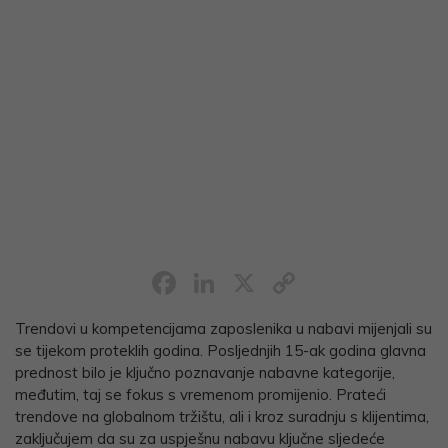
Facebook
LinkedIn
X
Copy
Link
Trendovi u kompetencijama zaposlenika u nabavi mijenjali su
se tijekom proteklih godina. Posljednjih 15-ak godina glavna
prednost bilo je ključno poznavanje nabavne kategorije,
međutim, taj se fokus s vremenom promijenio. Prateći
trendove na globalnom tržištu, ali i kroz suradnju s klijentima,
zaključujem da su za uspješnu nabavu ključne sljedeće