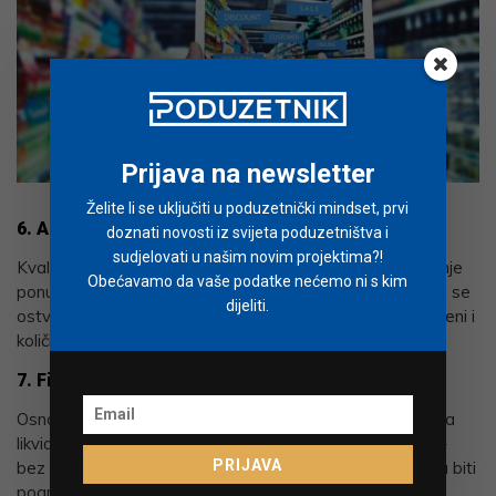
Prijava na newsletter
Želite li se uključiti u poduzetnički mindset, prvi
6. Analitičnost
doznati novosti iz svijeta poduzetništva i
sudjelovati u našim novim projektima?!
Kvalitetno analiziranje potreba, grupiranje zahtjeva, čitanje
Obećavamo da vaše podatke nećemo ni s kim
ponuda, razumijevanja uvjeta – sve je ovo ključno kako bi se
dijeliti.
ostvario glavni zadatak nabave: prava roba po pravoj cijeni i
količini u pravo vrijeme i na pravom mjestu.
7. Financijska pismenost
Osnovno razumijevanje načina i uvjeta plaćanja, utjecaj na
likvidnost i
cash-flow
, razumijevanje da su zalihe novac –
PRIJAVA
bez poznavanja ovih parametara i odluke u nabavi mogu biti
pogrešne.