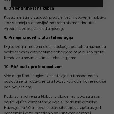
8. Orijentiranost na kupca
Kupac nije samo zadatak prodaje, već i nabave jer nabava
kroz suradnju s dobavljačima treba stvarati dodatnu
vrijednost za kupca i nuditi rješenja.
9. Primjena novih alata i tehnologija
Digitalizacija, moderni alati i edukacije postali su nužnost u
svakodnevnim aktivnostima nabavljača te je nužno pratiti
trendove u novim alatima i tehnologijama.
10. Etičnost i profesionalizam
Više nego ikada naglasak se stavlja na transparentno
poslovanje, a nabava je tu u fokusu kao odjel koji je najviše
pod povećalom.
Kada sam pokrenula Nabavnu akademiju, pokušala sam
pokriti ključne kompetencije koje su tada bile aktualne.
Razvojem tržišta, novonastalih situacija u svijetu uslijed
pandemije i krize, promijenio se i spektar vještina i