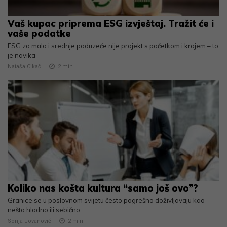
Vaš kupac priprema ESG izvještaj. Tražit će i
vaše podatke
ESG za malo i srednje poduzeće nije projekt s početkom i krajem – to
je navika
Nataša Cikač
2
min
Koliko nas košta kultura “samo još ovo”?
Granice se u poslovnom svijetu često pogrešno doživljavaju kao
nešto hladno ili sebično
Sonja Jovanović
2
min