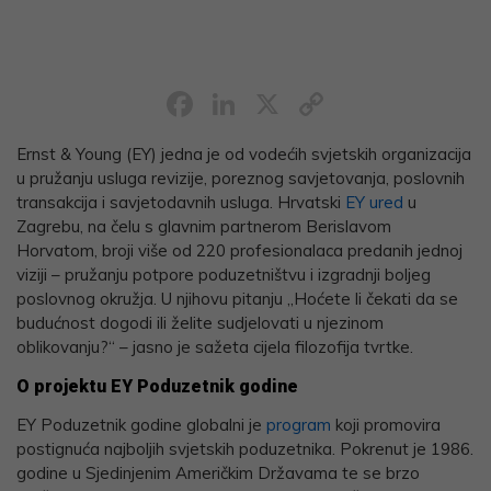
Facebook
LinkedIn
X
Copy
Link
Ernst & Young (EY) jedna je od vodećih svjetskih organizacija
u pružanju usluga revizije, poreznog savjetovanja, poslovnih
transakcija i savjetodavnih usluga. Hrvatski
EY ured
u
Zagrebu, na čelu s glavnim partnerom Berislavom
Horvatom, broji više od 220 profesionalaca predanih jednoj
viziji – pružanju potpore poduzetništvu i izgradnji boljeg
poslovnog okružja. U njihovu pitanju „Hoćete li čekati da se
budućnost dogodi ili želite sudjelovati u njezinom
oblikovanju?“ – jasno je sažeta cijela filozofija tvrtke.
O projektu EY Poduzetnik godine
EY Poduzetnik godine globalni je
program
koji promovira
postignuća najboljih svjetskih poduzetnika. Pokrenut je 1986.
godine u Sjedinjenim Američkim Državama te se brzo