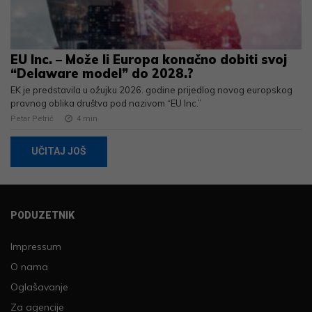
EU Inc. – Može li Europa konačno dobiti svoj
“Delaware model” do 2028.?
EK je predstavila u ožujku 2026. godine prijedlog novog europskog
pravnog oblika društva pod nazivom “EU Inc.”
Petar Petrić
4
min
UČITAJ JOŠ
PODUZETNIK
Impressum
O nama
Oglašavanje
Za agencije