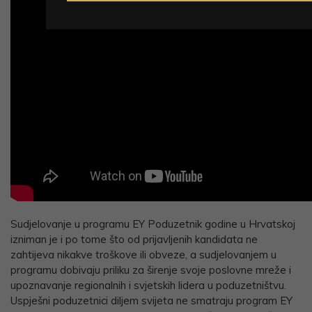
Sudjelovanje u programu EY Poduzetnik godine u Hrvatskoj
izniman je i po tome što od prijavljenih kandidata ne
zahtijeva nikakve troškove ili obveze, a sudjelovanjem u
programu dobivaju priliku za širenje svoje poslovne mreže i
upoznavanje regionalnih i svjetskih lidera u poduzetništvu.
Uspješni poduzetnici diljem svijeta ne smatraju program EY