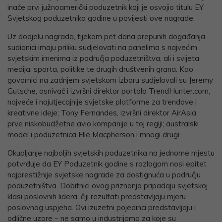
inače prvi južnoamerički poduzetnik koji je osvojio titulu EY
Svjetskog poduzetnika godine u povijesti ove nagrade.
Uz dodjelu nagrada, tijekom pet dana prepunih događanja
sudionici imaju priliku sudjelovati na panelima s najvećim
svjetskim imenima iz područja poduzetništva, ali i svijeta
medija, sporta, politike te drugih društvenih grana. Kao
govornici na zadnjem svjetskom izboru sudjelovali su Jeremy
Gutsche, osnivač i izvršni direktor portala TrendHunter.com,
najveće i najutjecajnije svjetske platforme za trendove i
kreativne ideje; Tony Fernandes, izvršni direktor AirAsia,
prve niskobudžetne avio kompanije u toj regiji; australski
model i poduzetnica Elle Macpherson i mnogi drugi.
Okupljanje najboljih svjetskih poduzetnika na jednome mjestu
potvrđuje da EY Poduzetnik godine s razlogom nosi epitet
najprestižnije svjetske nagrade za dostignuća u području
poduzetništva. Dobitnici ovog priznanja pripadaju svjetskoj
klasi poslovnih lidera, čiji rezultati predstavljaju mjeru
poslovnog uspjeha. Ovi izuzetni pojedinci predstavljaju i
odlične uzore – ne samo u industrijama za koje su