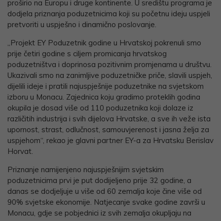
proširio na Europu i druge kontinente. U središtu programa je
dodjela priznanja poduzetnicima koji su početnu ideju uspjeli
pretvoriti u uspješno i dinamično poslovanje.
„Projekt EY Poduzetnik godine u Hrvatskoj pokrenuli smo
prije četiri godine s ciljem promicanja hrvatskog
poduzetništva i doprinosa pozitivnim promjenama u društvu.
Ukazivali smo na zanimljive poduzetničke priče, slavili uspjeh,
dijelili ideje i pratili najuspješnije poduzetnike na svjetskom
izboru u Monacu. Zajednica koju gradimo proteklih godina
okupila je dosad više od 110 poduzetnika koji dolaze iz
različitih industrija i svih dijelova Hrvatske, a sve ih veže ista
upornost, strast, odlučnost, samouvjerenost i jasna želja za
uspjehom“, rekao je glavni partner EY-a za Hrvatsku Berislav
Horvat.
Priznanje namijenjeno najuspješnijim svjetskim
poduzetnicima prvi je put dodijeljeno prije 32 godine, a
danas se dodjeljuje u više od 60 zemalja koje čine više od
90% svjetske ekonomije. Natjecanje svake godine završi u
Monacu, gdje se pobjednici iz svih zemalja okupljaju na