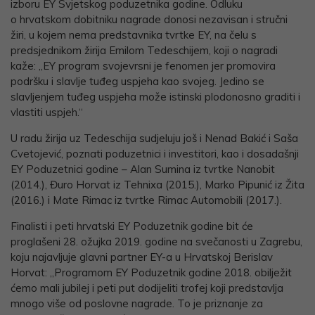
izboru EY Svjetskog poduzetnika godine. Odluku
o hrvatskom dobitniku nagrade donosi nezavisan i stručni
žiri, u kojem nema predstavnika tvrtke EY, na čelu s
predsjednikom žirija Emilom Tedeschijem, koji o nagradi
kaže: „EY program svojevrsni je fenomen jer promovira
podršku i slavlje tuđeg uspjeha kao svojeg. Jedino se
slavljenjem tuđeg uspjeha može istinski plodonosno graditi i
vlastiti uspjeh.“
U radu žirija uz Tedeschija sudjeluju još i Nenad Bakić i Saša
Cvetojević, poznati poduzetnici i investitori, kao i dosadašnji
EY Poduzetnici godine – Alan Sumina iz tvrtke Nanobit
(2014.), Đuro Horvat iz Tehnixa (2015.), Marko Pipunić iz Žita
(2016.) i Mate Rimac iz tvrtke Rimac Automobili (2017.).
Finalisti i peti hrvatski EY Poduzetnik godine bit će
proglašeni 28. ožujka 2019. godine na svečanosti u Zagrebu,
koju najavljuje glavni partner EY-a u Hrvatskoj Berislav
Horvat: „Programom EY Poduzetnik godine 2018. obilježit
ćemo mali jubilej i peti put dodijeliti trofej koji predstavlja
mnogo više od poslovne nagrade. To je priznanje za