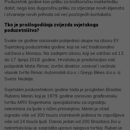
Poduzetnik godine kao priliku za kratkoročnu marketinšku
dobit, nego kao dugoročnu priliku za stjecanje novih klijenata
i stvaranje novih prihoda od već postojećih kontakata.
Tko je prošlogodišnja zvijezda svjetskoga
poduzetništva?
Svake se godine nacionalni pobjednici okupe na izboru EY
Svjetskog poduzetnika godine, koji se već tradicionalno
održava u Monacu. Na zadnjem izboru, koji se održao od 13.
do 17. lipnja 2018. godine, Hrvatsku je predstavljao naš
pobjednik Mate Rimac, izvršni direktor, osnivač i većinski
vlasnik tvrtki Rimac Automobili d.o.o. i Greyp Bikes d.o.o. iz
Svete Nedelje.
Svjetskim poduzetnikom godine tada je proglašen Brazilac
Rubens Menin, koji je 1979. godine osnovao građevinsku
tvrtku MRV Engenharia, specijaliziranu za izgradnju
nekretnina za ljude s nižim primanjima. Menin je otad
izgradio više od 300 tisuća stambenih jedinica te zapošljava
više od 24 tisuće ljudi. Danas jedan od 200 Brazilaca živi u
nekretnini koju je sagradila upravo njegova tvrtka. Ruben je