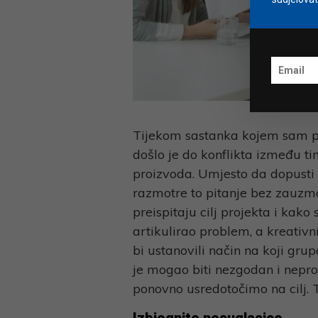
Tijekom sastanka kojem sam pri
došlo je do konflikta između t
proizvoda. Umjesto da dopusti d
razmotre to pitanje bez zauzma
preispitaju cilj projekta i kako
artikulirao problem, a kreativ
bi ustanovili način na koji gru
je mogao biti nezgodan i nepro
ponovno usredotočimo na cilj. To