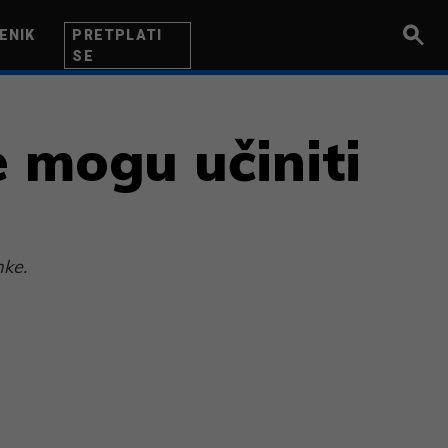
ENIK
PRETPLATI
SE
UZETNIK
INOVACIJA
BITI BOLJI
e mogu učiniti
nke.