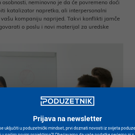
ih osobnosti, neminovno je da će povremeno doći
ti katalizator napretka, ali interpersonalni
i vašu kompaniju naprijed. Takvi konflikti jamče
ovarati o poslu i novi materijal za uredske
Prijava na newsletter
i se uključiti u poduzetnički mindset, prvi doznati novosti iz svijeta poduze
i u našim novim projektima?! Obećavamo da vaše podatke nećemo ni s ki