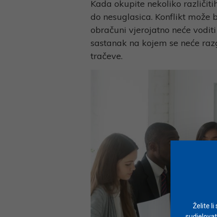
Kada okupite nekoliko različit
do nesuglasica. Konflikt može bi
obračuni vjerojatno neće vodit
sastanak na kojem se neće razg
tračeve.
Želite l
sudjelovat