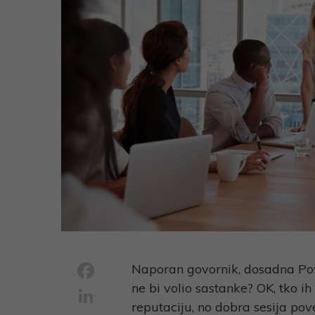
Facebook
Naporan govornik, dosadna Pow
ne bi volio sastanke? OK, tko i
LinkedIn
reputaciju, no dobra sesija p