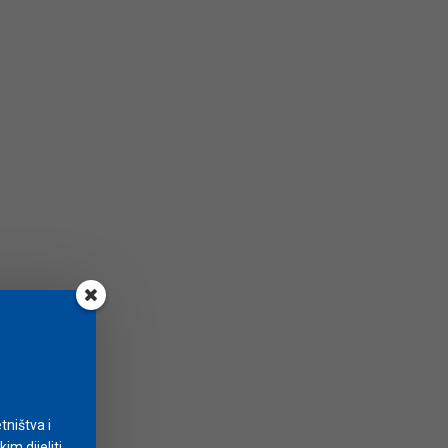
tništva i
m dijeliti.