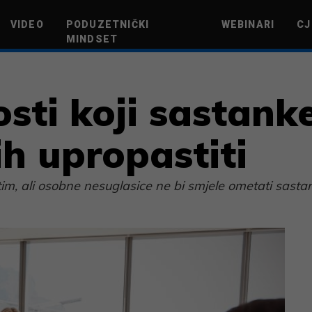
VIDEO
PODUZETNIČKI
WEBINARI
CJ
MINDSET
TEHNOLOGIJA
GREEN FUTURE
NOVAC
ŽIVOTNI STIL
NOVI POD
sti koji sastank
ih upropastiti
im, ali osobne nesuglasice ne bi smjele ometati sasta