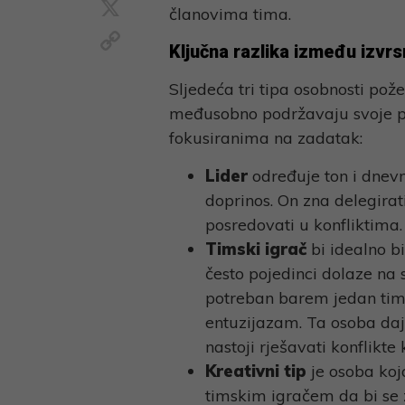
X
članovima tima.
Copy
Ključna razlika između izvr
Link
Sljedeća tri tipa osobnosti pož
međusobno podržavaju svoje pr
fokusiranima na zadatak:
Lider
određuje ton i dnevn
doprinos. On zna delegirati
posredovati u konfliktima.
Timski igrač
bi idealno bi
često pojedinci dolaze na 
potreban barem jedan timsk
entuzijazam. Ta osoba daje
nastoji rješavati konflikte 
Kreativni tip
je osoba koja
timskim igračem da bi se z