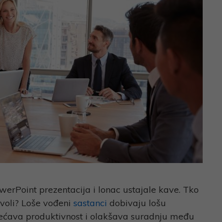
erPoint prezentacija i lonac ustajale kave. Tko
h voli? Loše vođeni
sastanci
dobivaju lošu
ovećava produktivnost i olakšava suradnju među