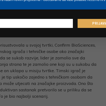
PRIJAV
sustvovala u svojoj tvrtki, Confirm BioSciences,
imskog igrača i tehničke osobe oko značajki
a se sukob razvije, lider je zamolio sve da
nja strana te je zamolio one koji su u sukobu da
 se on uklapa u misiju tvrtke. Timski igrač je
ni je tip uskočio zajedno s tehničkom osobom da
pa može utjecati na značajke proizvoda. Ono što
duktivan sastanak pretvorilo se u priliku da se
 je bio najbolji scenarij.