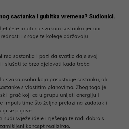
snog sastanka i gubitka vremena? Sudionici.
eljet ćete imati na svakom sastanku jer oni
ednosti i snage te kolege održavaju
i red sastanka i pazi da svatko daje svoj
 i slušati te brzo djelovati kada treba
la svaka osoba koja prisustvuje sastanku, ali
sastanke s vlastitim planovima. Zbog toga je
i igrač koji će u grupu unijeti energiju i
 impuls time što željno prelazi na zadatak i
koji se pojave.
 nudi svježe ideje i rješenja te radi dobro s
amišljeni koncept realizirao.