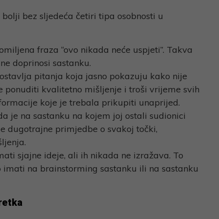
olji bez sljedeća četiri tipa osobnosti u
 omiljena fraza “ovo nikada neće uspjeti”. Takva
ne doprinosi sastanku.
ostavlja pitanja koja jasno pokazuju kako nije
ponuditi kvalitetno mišljenje i troši vrijeme svih
formacije koje je trebala prikupiti unaprijed.
da je na sastanku na kojem joj ostali sudionici
e dugotrajne primjedbe o svakoj točki,
jenja.
ti sjajne ideje, ali ih nikada ne izražava. To
o imati na brainstorming sastanku ili na sastanku
retka