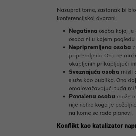
Nasuprot tome, sastanak bi bio b
konferencijskoj dvorani:
Negativna
osoba kojoj je
osoba ni u kojem pogledu 
Nepripremljena osoba
p
pripremljena. Ona ne može 
okupljenih prikupljajući in
Sveznajuća osoba
misli 
služe kao publika. Ona daj
omalovažavajući tuđa mišl
Povučena osoba
može ima
nije netko koga je poželjn
na kome se rade planovi.
Konflikt kao katalizator nap