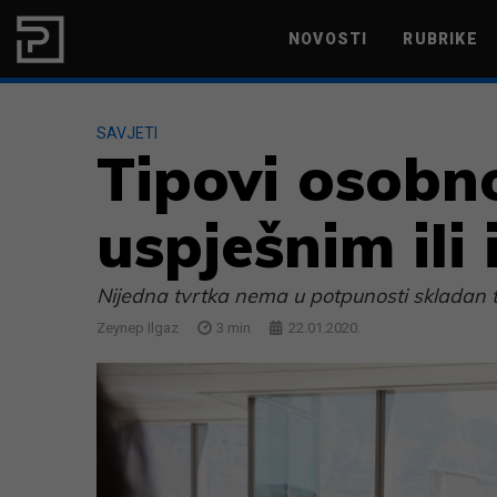
Skip to content
NOVOSTI
RUBRIKE
MARKETING
PRODUKTIVNOST
SAVJETI
Tipovi osobno
uspješnim ili 
Nijedna tvrtka nema u potpunosti skladan t
Zeynep Ilgaz
3
min
22.01.2020.