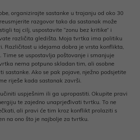
obe, organizirajte sastanke u trajanju od oko 30
reusmjerite razgovor tako da sastanak može
igli taj cilj, uspostavite “zonu bez kritike” i
ate različita gledišta. Moja tvrtka ima politiku
i. Različitost u idejama dobra je vrsta konflikta,
i. Time se uspostavlja poštovanje i smanjuje
tvrtka nema potpuno skladan tim, ali osobne
i sastanke. Ako se pak pojave, nježno podsjetite
me riješe kada sastanak završi.
činiti uspješnim ili ga upropastiti. Okupite pravi
ergiju te zajedno unaprjeđivati tvrtku. To ne
kati, ali pravi će tim kroz konflikt prolaziti s
n na ono što je najbolje za tvrtku.