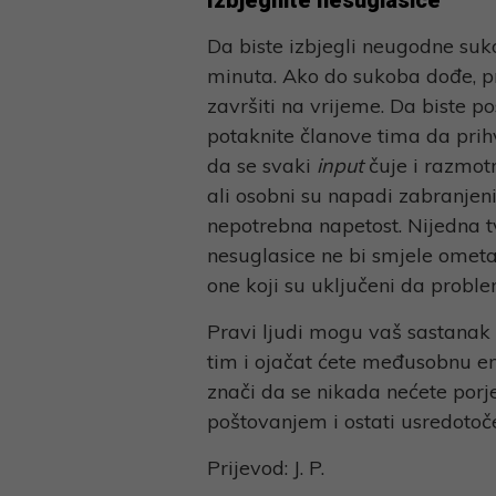
Izbjegnite nesuglasice
Da biste izbjegli neugodne suk
minuta. Ako do sukoba dođe, p
završiti na vrijeme. Da biste post
potaknite članove tima da prihv
da se svaki
input
čuje i razmotr
ali osobni su napadi zabranjen
nepotrebna napetost. Nijedna 
nesuglasice ne bi smjele ometat
one koji su uključeni da proble
Pravi ljudi mogu vaš sastanak u
tim i ojačat ćete međusobnu en
znači da se nikada nećete porječ
poštovanjem i ostati usredotoče
Prijevod: J. P.