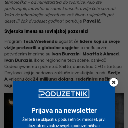
tehnološka – od ministarstva do tvornice. Ako ste
poslovnjak, inovator ili samo korisnik, ovdje ćete saznati
kako će tehnologija utjecati na vaš život u sljedećih pet,
deset ili čak dvadeset godina“
, poručuje
Pavešić
.
Svjetska imena na rovinjskoj pozornici
Program
Tech.Weekenda
ugostit će
lidere koji su svoje
vizije pretvorili u globalne uspjehe
, a među prvim
potvrđenim imenima su
Ivan Burazin
i
Moaffak Ahmed
.
Ivan Burazin
, ikona regionalne tech scene, osnivač
Codeanywherea i pokretač Shifta, danas kao CEO startupa
Daytona, koji je nedavno zaključio investicijsku rundu
Serije
A
vrijednu čak
24 milijuna dolara
,
redefinira način na
koji najveće svjetske korporacije razvijaju softver
.
Prijava na newsletter
Želite li se uključiti u poduzetnički mindset, prvi
doznati novosti iz svijeta poduzetništva i