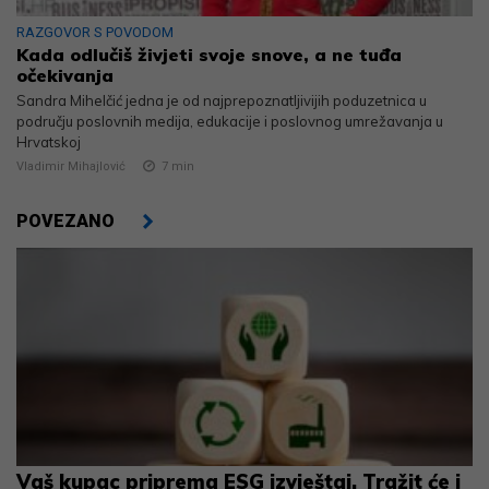
RAZGOVOR S POVODOM
Kada odlučiš živjeti svoje snove, a ne tuđa
očekivanja
Sandra Mihelčić jedna je od najprepoznatljivijih poduzetnica u
području poslovnih medija, edukacije i poslovnog umrežavanja u
Hrvatskoj
Vladimir Mihajlović
7
min
POVEZANO
Vaš kupac priprema ESG izvještaj. Tražit će i