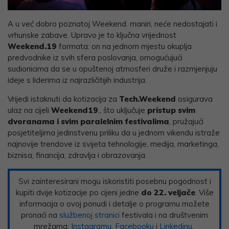
A u već dobro poznatoj Weekend. maniri, neće nedostajati i
vrhunske zabave. Upravo je to ključna vrijednost
Weekend.19
formata: on na jednom mjestu okuplja
predvodnike iz svih sfera poslovanja, omogućujući
sudionicima da se u opuštenoj atmosferi druže i razmjenjuju
ideje s liderima iz najrazličitijih industrija.
Vrijedi istaknuti da kotizacija za
Tech.Weekend
osigurava
ulaz na cijeli
Weekend19
., što uključuje
pristup svim
dvoranama i svim paralelnim festivalima
, pružajući
posjetiteljima jedinstvenu priliku da u jednom vikendu istraže
najnovije trendove iz svijeta tehnologije, medija, marketinga,
biznisa, financija, zdravlja i obrazovanja.
Svi zainteresirani mogu iskoristiti posebnu pogodnost i
kupiti dvije kotizacije po cijeni jedne
do 22. veljače
. Više
informacija o ovoj ponudi i detalje o programu možete
pronaći na
službenoj stranici
festivala i na društvenim
mrežama:
Instagramu
,
Facebooku
i
Linkedinu
.