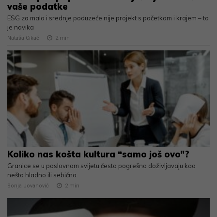
vaše podatke
ESG za malo i srednje poduzeće nije projekt s početkom i krajem – to
je navika
Nataša Cikač
2
min
Koliko nas košta kultura “samo još ovo”?
Granice se u poslovnom svijetu često pogrešno doživljavaju kao
nešto hladno ili sebično
Sonja Jovanović
2
min