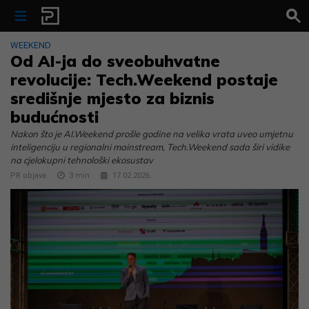
Skip to content
WEEKEND
Od AI-ja do sveobuhvatne
revolucije: Tech.Weekend postaje
središnje mjesto za biznis
budućnosti
Nakon što je AI.Weekend prošle godine na velika vrata uveo umjetnu
inteligenciju u regionalni mainstream, Tech.Weekend sada širi vidike
na cjelokupni tehnološki ekosustav
PR objava
3
min
17.02.2026.