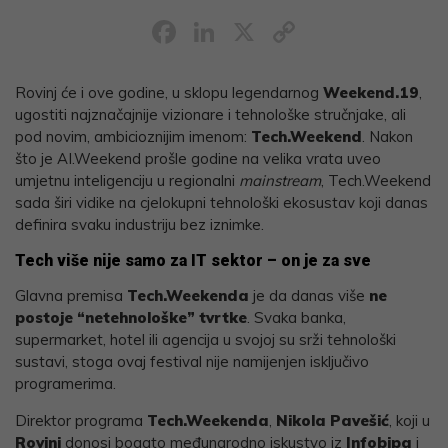
Facebook
LinkedIn
X
Copy
Link
Rovinj će i ove godine, u sklopu legendarnog
Weekend.19
,
ugostiti najznačajnije vizionare i tehnološke stručnjake, ali
pod novim, ambicioznijim imenom:
Tech.Weekend
. Nakon
što je AI.Weekend prošle godine na velika vrata uveo
umjetnu inteligenciju u regionalni
mainstream
, Tech.Weekend
sada širi vidike na cjelokupni tehnološki ekosustav koji danas
definira svaku industriju bez iznimke.
Tech više nije samo za IT sektor – on je za sve
Glavna premisa
Tech.Weekenda
je da danas više
ne
postoje “netehnološke” tvrtke
. Svaka banka,
supermarket, hotel ili agencija u svojoj su srži tehnološki
sustavi, stoga ovaj festival nije namijenjen isključivo
programerima.
Direktor programa
Tech.Weekenda
,
Nikola Pavešić
, koji u
Rovinj
donosi bogato međunarodno iskustvo iz
Infobipa
i