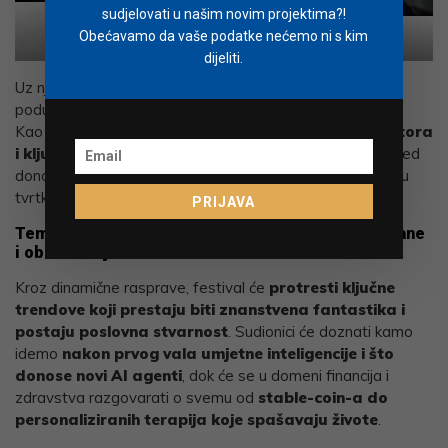
sudjelovati u našim novim projektima?!
Ivan Burazin
Obećavamo da vaše podatke nećemo ni s kim
Moaffak Ahmed
dijeliti.
Uz njega, u Rovinj stiže i
Moaffak Ahmed
, serijski
poduzetnik poznat kao „dobri duh“ finske startup scene.
Kao jedan od
najutjecajnijih europskih angel investitora
i ključna figura iza finskog tehnološkog čuda
, Ahmed
donosi neprocjenjive uvide u to kako se grade i financiraju
tvrtke koje mijenjaju svijet.
PRIJAVA
Teme koje kroje sutrašnjicu: Od AI agenata do obrane
i obrazovanja
Kroz dinamične rasprave, festival će
protresti ključne
trendove koji prestaju biti znanstvena fantastika i
postaju poslovna stvarnost
. Sudionici će doznati kamo
idemo
nakon prvog vala umjetne inteligencije i što
donose novi AI agenti
, dok će se u domeni financija i
zdravstva razgovarati o svemu od
stable-coin-a do
personaliziranih terapija koje spašavaju živote
.