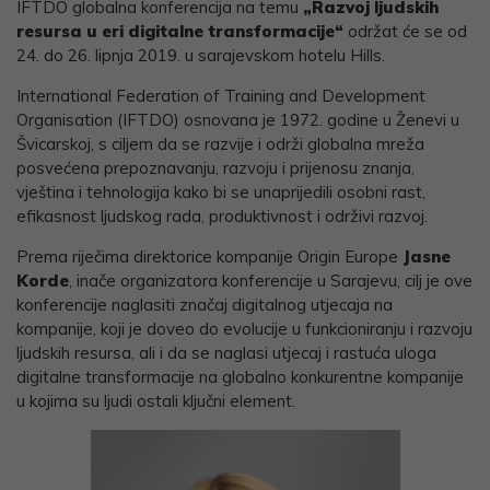
IFTDO globalna konferencija na temu
„Razvoj ljudskih
resursa u eri digitalne transformacije“
održat će se od
24. do 26. lipnja 2019. u sarajevskom hotelu Hills.
International Federation of Training and Development
Organisation (IFTDO) osnovana je 1972. godine u Ženevi u
Švicarskoj, s ciljem da se razvije i održi globalna mreža
posvećena prepoznavanju, razvoju i prijenosu znanja,
vještina i tehnologija kako bi se unaprijedili osobni rast,
efikasnost ljudskog rada, produktivnost i održivi razvoj.
Prema riječima direktorice kompanije Origin Europe
Jasne
Korde
, inače organizatora konferencije u Sarajevu, cilj je ove
konferencije naglasiti značaj digitalnog utjecaja na
kompanije, koji je doveo do evolucije u funkcioniranju i razvoju
ljudskih resursa, ali i da se naglasi utjecaj i rastuća uloga
digitalne transformacije na globalno konkurentne kompanije
u kojima su ljudi ostali ključni element.