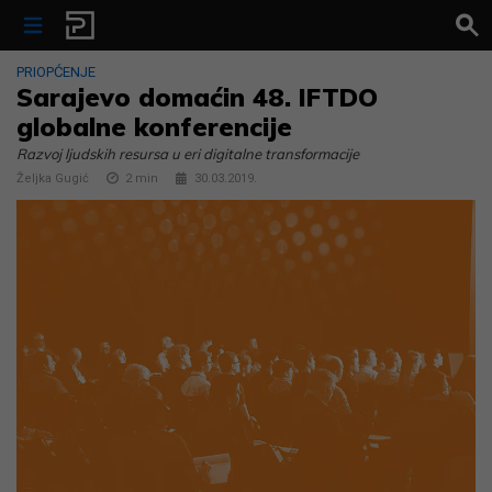
Skip to content
PRIOPĆENJE
Sarajevo domaćin 48. IFTDO
globalne konferencije
Razvoj ljudskih resursa u eri digitalne transformacije
Željka Gugić
2
min
30.03.2019.