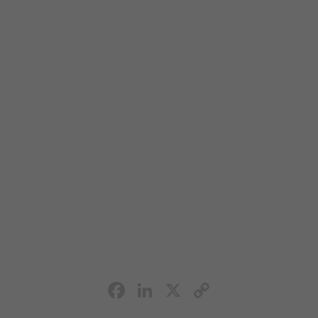
Facebook
LinkedIn
X
Copy
Link