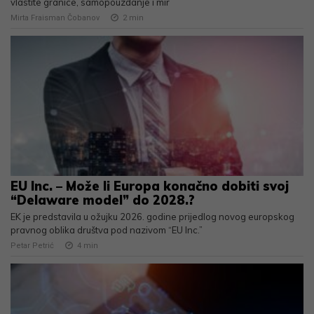
vlastite granice, samopouzdanje i mir
Mirta Fraisman Čobanov
2
min
EU Inc. – Može li Europa konačno dobiti svoj
“Delaware model” do 2028.?
EK je predstavila u ožujku 2026. godine prijedlog novog europskog
pravnog oblika društva pod nazivom “EU Inc.”
Petar Petrić
4
min