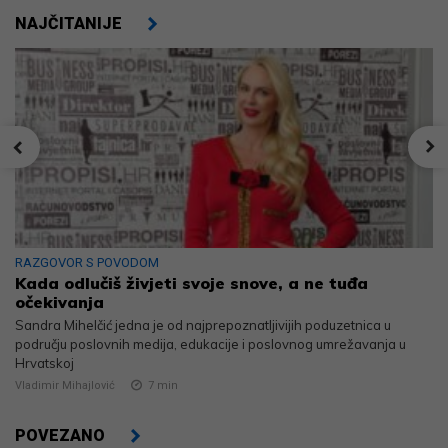
NAJČITANIJE
RAZGOVOR S POVODOM
Kada odlučiš živjeti svoje snove, a ne tuđa
očekivanja
Sandra Mihelčić jedna je od najprepoznatljivijih poduzetnica u
području poslovnih medija, edukacije i poslovnog umrežavanja u
Hrvatskoj
Vladimir Mihajlović
7
min
POVEZANO