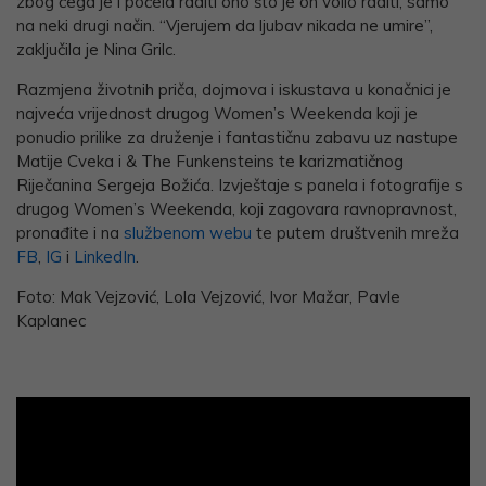
zbog čega je i počela raditi ono što je on volio raditi, samo
na neki drugi način. “Vjerujem da ljubav nikada ne umire”,
zaključila je Nina Grilc.
Razmjena životnih priča, dojmova i iskustava u konačnici je
najveća vrijednost drugog Women’s Weekenda koji je
ponudio prilike za druženje i fantastičnu zabavu uz nastupe
Matije Cveka i & The Funkensteins te karizmatičnog
Riječanina Sergeja Božića. Izvještaje s panela i fotografije s
drugog Women’s Weekenda, koji zagovara ravnopravnost,
pronađite i na
službenom webu
te putem društvenih mreža
FB
,
IG
i
LinkedIn
.
Foto: Mak Vejzović, Lola Vejzović, Ivor Mažar, Pavle
Kaplanec