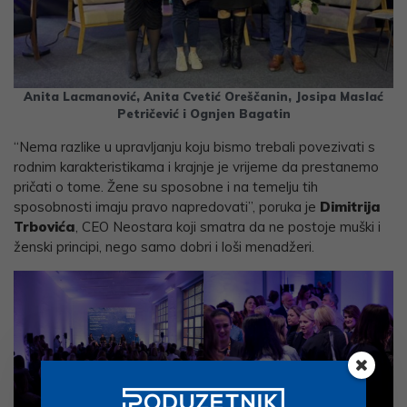
Anita Lacmanović, Anita Cvetić Oreščanin, Josipa Maslać
Petričević i Ognjen Bagatin
“Nema razlike u upravljanju koju bismo trebali povezivati s
rodnim karakteristikama i krajnje je vrijeme da prestanemo
pričati o tome. Žene su sposobne i na temelju tih
sposobnosti imaju pravo napredovati”, poruka je
Dimitrija
Trbovića
, CEO Neostara koji smatra da ne postoje muški i
ženski principi, nego samo dobri i loši menadžeri.