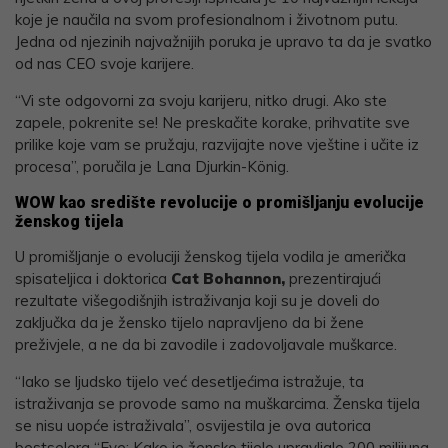
koje je naučila na svom profesionalnom i životnom putu.
Jedna od njezinih najvažnijih poruka je upravo ta da je svatko
od nas CEO svoje karijere.
“Vi ste odgovorni za svoju karijeru, nitko drugi. Ako ste
zapele, pokrenite se! Ne preskačite korake, prihvatite sve
prilike koje vam se pružaju, razvijajte nove vještine i učite iz
procesa”, poručila je Lana Djurkin-König.
WOW kao središte revolucije o promišljanju evolucije
ženskog tijela
U promišljanje o evoluciji ženskog tijela vodila je američka
spisateljica i doktorica
Cat Bohannon,
prezentirajući
rezultate višegodišnjih istraživanja koji su je doveli do
zaključka da je žensko tijelo napravljeno da bi žene
preživjele, a ne da bi zavodile i zadovoljavale muškarce.
“Iako se ljudsko tijelo već desetljećima istražuje, ta
istraživanja se provode samo na muškarcima. Ženska tijela
se nisu uopće istraživala”, osvijestila je ova autorica
bestselera “Eve: Kako je žensko tijelo upravljalo 200 milijuna