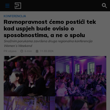
Skip to content
KONFERENCIJA
Ravnopravnost ćemo postići tek
kad uspjeh bude ovisio o
sposobnostima, a ne o spolu
Snažnim porukama završena druga regionalna konferencija
Women’s Weekend
PR objava
6
min
11.03.2024.