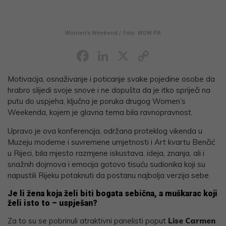
Women's Weekend / Foto: WOW PR
Facebook
LinkedIn
X
Copy
Link
Motivacija, osnaživanje i poticanje svake pojedine osobe da
hrabro slijedi svoje snove i ne dopušta da je itko spriječi na
putu do uspjeha, ključna je poruka drugog Women’s
Weekenda, kojem je glavna tema bila ravnopravnost.
Upravo je ova konferencija, održana proteklog vikenda u
Muzeju moderne i suvremene umjetnosti i Art kvartu Benčić
u Rijeci, bila mjesto razmjene iskustava, ideja, znanja, ali i
snažnih dojmova i emocija gotovo tisuću sudionika koji su
napustili Rijeku potaknuti da postanu najbolja verzija sebe.
Je li žena koja želi biti bogata sebična, a muškarac koji
želi isto to – uspješan?
Za to su se pobrinuli atraktivni panelisti poput
Lise Carmen