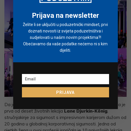
Prijava na newsletter
Želite li se uključiti u poduzetnički mindset, prvi
doznati novosti iz svijeta poduzetništva i
sudjelovati u našim novim projektima?!
Obećavamo da vaše podatke nećemo ni s kim
dijeliti.
PRIJAVA
Da je za uspjeh ponekad potrebna samo jedna prilika, bila je
prva od deset životnih lekcija
Lane Djurkin-König
,
stručnjakinje za sigurnost s impresivnom karijerom dužom od
20 godina u globalnoj korporativnoj sigurnosti. Jedna od
rijetkih žena u ovoj profesiji ispričala je 10 najvažnijih lekcija