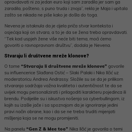
opravdavati ni za jedan euro koji sam zaradila jer sam ga
zaradila, pošteno, s puno truda i znoja”, rekla je Maja i upitala
zašto se nikada ne piše kako je došla do toga.
Nevena je istaknula da je cijela priča stvar konteksta i
osjećaja koji on stvara, a to je da se žena treba opravdavati.
“Tek kad uspjeh žene više neće biti tema, moći ćemo
govoriti o ravnopravnom društvu”, dodala je Nevena.
Stvaraju li društvene mreže klonove?
O tome
“Stvaraju li društvene mreže klonove”
govorile
su influencerice Slađana Ostić – Slaki Palaki i Nika Ilčić uz
moderatoricu Andrea Andrassy. Složile su se da je prilikom
stvaranja sadržaja važna kvaliteta i autentičnost te da se
uvijek mogu personalizirati i prilagoditi karakteru pojedinca ili
brendu. Podijelile su i iskustva nošenja sa cyberbullingom, iz
kojih su izašle jače i sa spoznajom da je ignoriranje jedini
pravi način obrane, kao i da se ne treba truditi mijenjati
mišljenja koja se ne mogu promijeniti.
Na panelu
“Gen Z & Mee too”
Nika Ilčić je govorila o temi