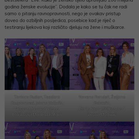
godina ženske evolucije”. Dodala je kako se tu čak ne radi
samo o pitanju ravnopravnosti, nego je ovakav pristup
doveo do ozbiljnih posljedica, posebice kad je riječ o
testiranju lijekova koji različito djeluju na žene i muškarce.
Tonkica Rudan, Teodora
Nevena Rendeli, Željana
Bogdanović, Jelena Veljača,
Bolanča,
Nevena Rendeli, Vesna
Darija Vranešić Bender i
Blašković i Martina Rafaeli
Vesna Mudrinić