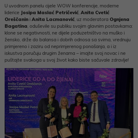
U uvodnom panelu cijele WOW konferencije, moderne
liderice
Josipa Maslać Petričević
,
Anita Cvetić
Oreščanin
i
Anita Lacmanović
, uz moderatora
Ognjena
Bagatina
, oduševile su publiku svojim glavnim postavkama:
klone se negativnosti, ne dijele poduzetništvo na muško i
žensko, drže do balansa i dobrih odnosa sa svima, vrednuju
primjereno i zaziru od neprimjerenog ponašanja, a i iz
iskustva poručuju drugim ženama – imajte svoj novac i ne
puštajte svakoga u svoj život kako biste sačuvale zdravlje!