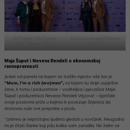
Ida Prester, Lisa Carmen
Andrea Andrassy & Nevena
Wang, Nevena Rendeli
Rendeli
Maja Šuput i Nevena Rendeli o ekonomskoj
ravnopravnosti
Jedan od panela na kojem se tražilo mjesto više bio je
“Mum, I’m a rich (wo)men”,
na kojem su dvije uspješne
žene, k tomu i poduzetnice – voditeljica i pjevačica Maja
Šuput i poduzetnica Nevena Rendeli Vejzović – ispričale
svoje poslovne priče u kojima ih povezuje činjenica da
doslovno ruše sve prepreke u poslu.
“Iznimno je nepristojno ljudima gledati u novčanik. Neugodno
mi je čitati članke koji pišu koliko sam zaradila. Ne želim se