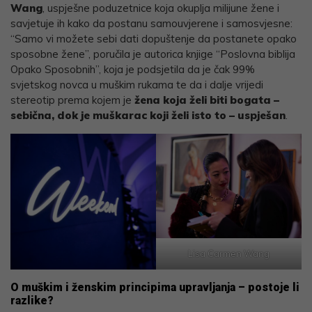
Wang
, uspješne poduzetnice koja okuplja milijune žene i
savjetuje ih kako da postanu samouvjerene i samosvjesne:
“Samo vi možete sebi dati dopuštenje da postanete opako
sposobne žene”, poručila je autorica knjige “Poslovna biblija
Opako Sposobnih”, koja je podsjetila da je čak 99%
svjetskog novca u muškim rukama te da i dalje vrijedi
stereotip prema kojem je
žena koja želi biti bogata –
sebična, dok je muškarac koji želi isto to – uspješan
.
Lisa Carmen Wang
O muškim i ženskim principima upravljanja – postoje li
razlike?