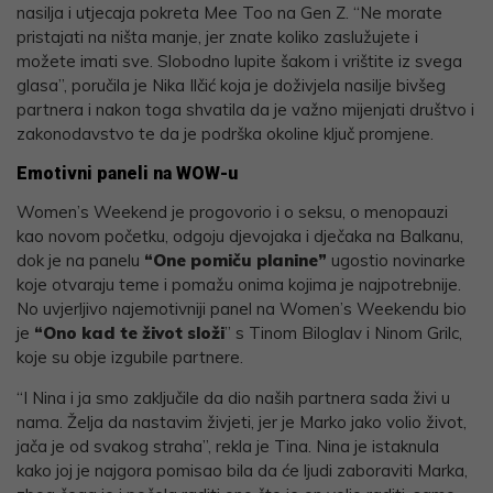
nasilja i utjecaja pokreta Mee Too na Gen Z. “Ne morate
pristajati na ništa manje, jer znate koliko zaslužujete i
možete imati sve. Slobodno lupite šakom i vrištite iz svega
glasa”, poručila je Nika Ilčić koja je doživjela nasilje bivšeg
partnera i nakon toga shvatila da je važno mijenjati društvo i
zakonodavstvo te da je podrška okoline ključ promjene.
Emotivni paneli na WOW-u
Women’s Weekend je progovorio i o seksu, o menopauzi
kao novom početku, odgoju djevojaka i dječaka na Balkanu,
dok je na panelu
“One pomiču planine”
ugostio novinarke
koje otvaraju teme i pomažu onima kojima je najpotrebnije.
No uvjerljivo najemotivniji panel na Women’s Weekendu bio
je
“Ono kad te život složi
” s Tinom Biloglav i Ninom Grilc,
koje su obje izgubile partnere.
“I Nina i ja smo zaključile da dio naših partnera sada živi u
nama. Želja da nastavim živjeti, jer je Marko jako volio život,
jača je od svakog straha”, rekla je Tina. Nina je istaknula
kako joj je najgora pomisao bila da će ljudi zaboraviti Marka,