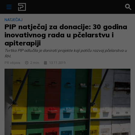
Skip to content
NATJEČAJ
PIP natječaj za donacije: 30 godina
inovativnog rada u pčelarstvu i
apiterapiji
Tvrtka PIP odlučila je donirati projekte koji potiču razvoj pčelarstva u
RH.
PR objava
2
min
13.11.2019.