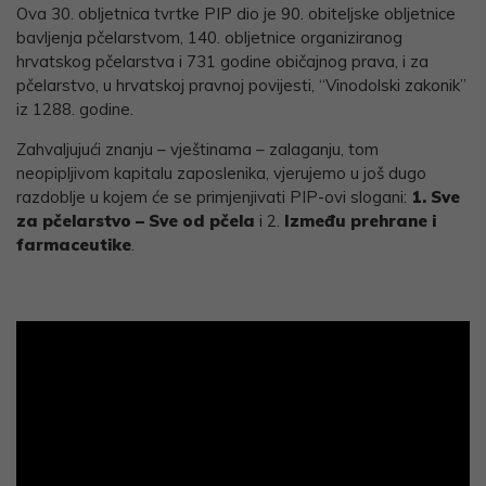
Ova 30. obljetnica tvrtke PIP dio je 90. obiteljske obljetnice
bavljenja pčelarstvom, 140. obljetnice organiziranog
hrvatskog pčelarstva i 731 godine običajnog prava, i za
pčelarstvo, u hrvatskoj pravnoj povijesti, “Vinodolski zakonik”
iz 1288. godine.
Zahvaljujući znanju – vještinama – zalaganju, tom
neopipljivom kapitalu zaposlenika, vjerujemo u još dugo
razdoblje u kojem će se primjenjivati PIP-ovi slogani:
1. Sve
za pčelarstvo – Sve od pčela
i 2.
Između prehrane i
farmaceutike
.