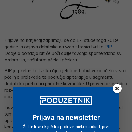
Prijave na natječaj zaprimaju se do 17. studenoga 2019.
godine, a objava dobitnika na web stranici tvrtke
PIP
.
Dodjela donacija bit će uoči obilježavanja spomendana sv.
Ambrozija, zaštitnika pčela i pčelara.
PIP je pčelarska tvrtka čija djelatnost obuhvaća pčelarstvo i
pčelinje proizvode te područje apiterapije u segmentu
dodataka prehrani i prirodne kozmetike. U provedbi se radi o
razvoju i inovativnoj proizvodnji inovativnih proizvoda u
inovativnim tehnološkim procesima.
Inovativni proizvodi se naglašeno ističu kroz liniju Farmakol
temeljenu na načelima farmakologije – farmakologija u
Prijava na newsletter
apiterapiji, a proizvodi su mednopropolisni sirupi bez
konzervansa, propolisne otopine s alkoholom i bez njega,
Želite li se uključiti u poduzetnički mindset, prvi