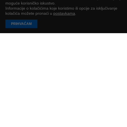
moguće korisničko iskustvo.
Informacije o kolačićima koje koristimo ili opcije za isključivanje
kolačića možete pronaći u
postavkama
.
PRIHVAĆAM
EU Inc. – Može li Europa konačno dobiti svoj
“Delaware model” do 2028.?
EK je predstavila u ožujku 2026. godine prijedlog novog europskog
pravnog oblika društva pod nazivom “EU Inc.”
Petar Petrić
4
min
UČITAJ JOŠ
PODUZETNIK
Impressum
O nama