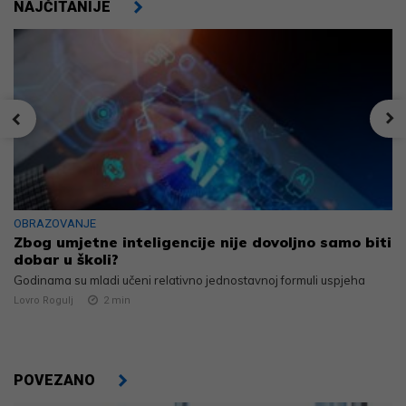
NAJČITANIJE
OBRAZOVANJE
Zbog umjetne inteligencije nije dovoljno samo biti
dobar u školi?
Godinama su mladi učeni relativno jednostavnoj formuli uspjeha
Lovro Rogulj
2
min
POVEZANO