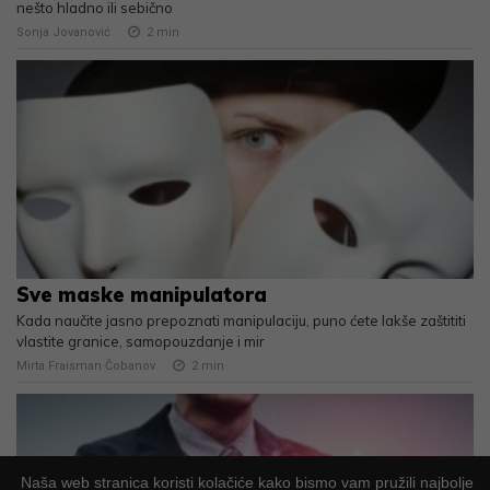
nešto hladno ili sebično
Sonja Jovanović
2
min
Sve maske manipulatora
Kada naučite jasno prepoznati manipulaciju, puno ćete lakše zaštititi
vlastite granice, samopouzdanje i mir
Mirta Fraisman Čobanov
2
min
Naša web stranica koristi kolačiće kako bismo vam pružili najbolje