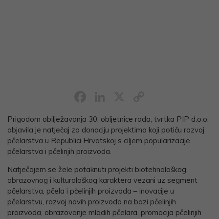
Facebook
LinkedIn
X
Copy
Link
Prigodom obilježavanja 30. obljetnice rada, tvrtka PIP d.o.o.
objavila je natječaj za donaciju projektima koji potiču razvoj
pčelarstva u Republici Hrvatskoj s ciljem popularizacije
pčelarstva i pčelinjih proizvoda.
Natječajem se žele potaknuti projekti biotehnološkog,
obrazovnog i kulturološkog karaktera vezani uz segment
pčelarstva, pčela i pčelinjih proizvoda – inovacije u
pčelarstvu, razvoj novih proizvoda na bazi pčelinjih
proizvoda, obrazovanje mladih pčelara, promocija pčelinjih