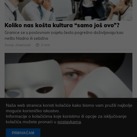
Koliko nas košta kultura “samo još ovo”?
Granice se u poslovnom svijetu često pogrešno doživljavaju kao
nešto hladno ili sebično
Sonja Jovanović
2
min
Naša web stranica koristi kolačiće kako bismo vam pružili najbolje
moguće korisničko iskustvo.
Informacije o kolačićima koje koristimo ili opcije za isključivanje
Sve maske manipulatora
kolačića možete pronaći u
postavkama
.
Kada naučite jasno prepoznati manipulaciju, puno ćete lakše zaštititi
vlastite granice, samopouzdanje i mir
PRIHVAĆAM