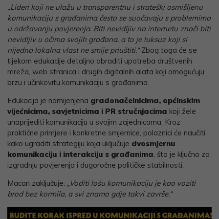
„Lideri koji ne ulažu u transparentnu i strateški osmišljenu
komunikaciju s građanima često se suočavaju s problemima
u održavanju povjerenja. Biti nevidljiv na internetu znači biti
nevidljiv u očima svojih građana, a to je luksuz koji si
nijedna lokalna vlast ne smije priuštiti.“
Zbog toga će se
tijekom edukacije detaljno obraditi upotreba društvenih
mreža, web stranica i drugih digitalnih alata koji omogućuju
brzu i učinkovitu komunikaciju s građanima.
Edukacija je namijenjena
gradonačelnicima, općinskim
vijećnicima, savjetnicima i PR stručnjacima
koji žele
unaprijediti komunikaciju u svojim zajednicama. Kroz
praktične primjere i konkretne smjernice, polaznici će naučiti
kako ugraditi strategiju koja uključuje
dvosmjernu
komunikaciju i interakciju s građanima
, što je ključno za
izgradnju povjerenja i dugoročne političke stabilnosti.
Macan zaključuje:
„Voditi lošu komunikaciju je kao voziti
brod bez kormila, a svi znamo gdje takvi završe.“