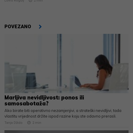
Lovro Rogulj
2
min
POVEZANO
Marljiva nevidljivost: ponos ili
samosabotaža?
Ako birate biti operativno nezamjenjivi, a strateški nevidljivi, tada
vlastitu vrijednost držite ispod razine koju ste odavno prerasli.
Tanja Džido
2
min