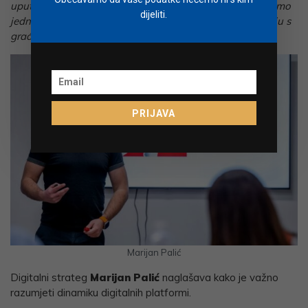
upute za promjenu i stvaranje komunikacije koja nije samo
dijeliti.
jednosmjerna, već omogućava stvarni dijalog i interakciju s
građanima.“
PRIJAVA
Marijan Palić
Digitalni strateg
Marijan Palić
naglašava kako je važno
razumjeti dinamiku digitalnih platformi.