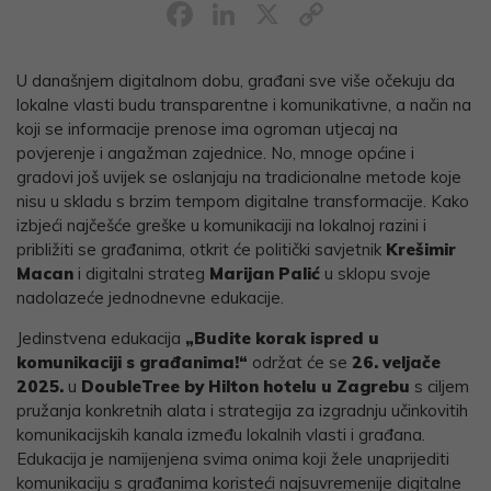
Facebook
LinkedIn
X
Copy
Link
U današnjem digitalnom dobu, građani sve više očekuju da
lokalne vlasti budu transparentne i komunikativne, a način na
koji se informacije prenose ima ogroman utjecaj na
povjerenje i angažman zajednice. No, mnoge općine i
gradovi još uvijek se oslanjaju na tradicionalne metode koje
nisu u skladu s brzim tempom digitalne transformacije. Kako
izbjeći najčešće greške u komunikaciji na lokalnoj razini i
približiti se građanima, otkrit će politički savjetnik
Krešimir
Macan
i digitalni strateg
Marijan Palić
u sklopu svoje
nadolazeće jednodnevne edukacije.
Jedinstvena edukacija
„Budite korak ispred u
komunikaciji s građanima!“
održat će se
26. veljače
2025.
u
DoubleTree by Hilton hotelu
u Zagrebu
s ciljem
pružanja konkretnih alata i strategija za izgradnju učinkovitih
komunikacijskih kanala između lokalnih vlasti i građana.
Edukacija je namijenjena svima onima koji žele unaprijediti
komunikaciju s građanima koristeći najsuvremenije digitalne