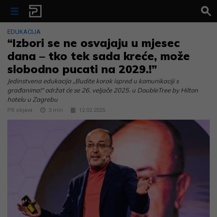
Skip to content
EDUKACIJA
“Izbori se ne osvajaju u mjesec
dana – tko tek sada kreće, može
slobodno pucati na 2029.!”
Jedinstvena edukacija „Budite korak ispred u komunikaciji s
građanima!“ održat će se 26. veljače 2025. u DoubleTree by Hilton
hotelu u Zagrebu
PR objava
3
min
12.02.2025.