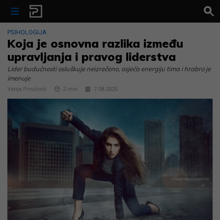
Skip to content
PSIHOLOGIJA
Koja je osnovna razlika između
upravljanja i pravog liderstva
Lider budućnosti osluškuje neizrečeno, osjeća energiju tima i hrabro je
imenuje
Vanja Prvulović
2
min
7.08.2025.