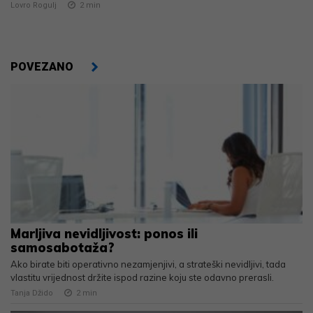
Lovro Rogulj
2
min
POVEZANO
Marljiva nevidljivost: ponos ili
samosabotaža?
Ako birate biti operativno nezamjenjivi, a strateški nevidljivi, tada
vlastitu vrijednost držite ispod razine koju ste odavno prerasli.
Tanja Džido
2
min