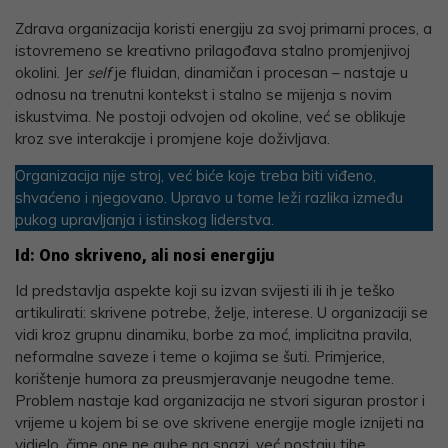
Zdrava organizacija koristi energiju za svoj primarni proces, a
istovremeno se kreativno prilagođava stalno promjenjivoj
okolini. Jer
self
je fluidan, dinamičan i procesan – nastaje u
odnosu na trenutni kontekst i stalno se mijenja s novim
iskustvima. Ne postoji odvojen od okoline, već se oblikuje
kroz sve interakcije i promjene koje doživljava.
Organizacija nije stroj, već biće koje treba biti viđeno,
shvaćeno i njegovano. Upravo u tome leži razlika između
pukog upravljanja i istinskog liderstva.
Id: Ono skriveno, ali nosi energiju
Id predstavlja aspekte koji su izvan svijesti ili ih je teško
artikulirati: skrivene potrebe, želje, interese. U organizaciji se
vidi kroz grupnu dinamiku, borbe za moć, implicitna pravila,
neformalne saveze i teme o kojima se šuti. Primjerice,
korištenje humora za preusmjeravanje neugodne teme.
Problem nastaje kad organizacija ne stvori siguran prostor i
vrijeme u kojem bi se ove skrivene energije mogle iznijeti na
vidjelo, čime one ne gube na snazi, već postaju tihe