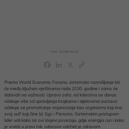
Foto: Shutterstock
Facebook
LinkedIn
X
Copy
Link
Prema World Economic Forumu, sistemsko razmišljanje bit
će među ključnim vještinama rada 2030. godine i samo će
dobivati na važnosti. Upravo zato, od liderstva se danas
očekuje više od upravljanja brojkama i dijelovima sustava:
očekuje se promatranje organizacije kao organizma koji ima
svoj
self
, koji čine Id, Ego i Persona. Sistemskim pristupom
lider vidi kako se ovi slojevi povezuju, gdje energija curi i kako
je vratiti u pravi tok, odnosno održati je zdravom.