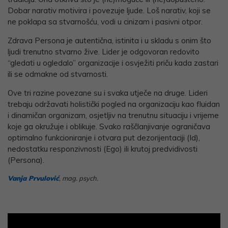
Dobar narativ motivira i povezuje ljude. Loš narativ, koji se
ne poklapa sa stvarnošću, vodi u cinizam i pasivni otpor.
Zdrava Persona je autentična, istinita i u skladu s onim što
ljudi trenutno stvarno žive. Lider je odgovoran redovito
“gledati u ogledalo” organizacije i osvježiti priču kada zastari
ili se odmakne od stvarnosti.
Ove tri razine povezane su i svaka utječe na druge. Lideri
trebaju održavati holistički pogled na organizaciju kao fluidan
i dinamičan organizam, osjetljiv na trenutnu situaciju i vrijeme
koje ga okružuje i oblikuje. Svako raščlanjivanje ograničava
optimalno funkcioniranje i otvara put dezorijentaciji (Id),
nedostatku responzivnosti (Ego) ili krutoj predvidivosti
(Persona).
Vanja Prvulović
, mag. psych.