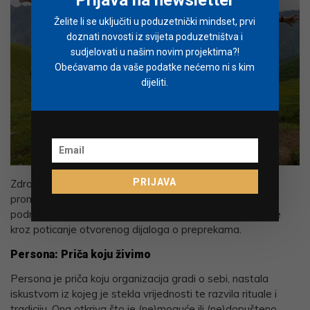
Želite li se uključiti u poduzetnički mindset, prvi
doznati novosti iz svijeta poduzetništva i
sudjelovati u našim novim projektima?!
Obećavamo da vaše podatke nećemo ni s kim
dijeliti.
PRIJAVA
Zdrava organizacija ne boji se prilagoditi Ego, odnosno
promijeniti plan kako se mijenjaju okolnosti. Lider treba
podržavati zdrav Ego povezivanjem realnosti i strategije
kroz poticanje otvorenog dijaloga o preprekama.
Persona: Priča koju živimo
Persona je priča koju organizacija gradi o sebi, nastala
iskustvom iz kojeg je stekla vrijednosti te razvila rituale i
tradiciju. Ona otkriva što je (ne)moguće ili (ne)dopušteno.