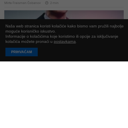
Mirta Fraisman Čobanov
2
min
Naša web stranica koristi kolačiće kako bismo vam pružili najbolje
moguće korisničko iskustvo.
Informacije o kolačićima koje koristimo ili opcije za isključivanje
kolačića možete pronaći u
postavkama
.
PRIHVAĆAM
EU Inc. – Može li Europa konačno dobiti svoj
“Delaware model” do 2028.?
EK je predstavila u ožujku 2026. godine prijedlog novog europskog
pravnog oblika društva pod nazivom “EU Inc.”
Petar Petrić
4
min
UČITAJ JOŠ