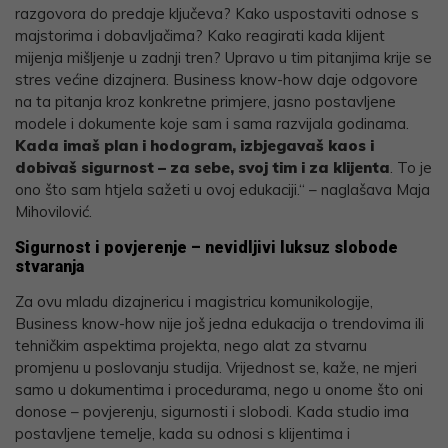
razgovora do predaje ključeva? Kako uspostaviti odnose s
majstorima i dobavljačima? Kako reagirati kada klijent
mijenja mišljenje u zadnji tren? Upravo u tim pitanjima krije se
stres većine dizajnera. Business know-how daje odgovore
na ta pitanja kroz konkretne primjere, jasno postavljene
modele i dokumente koje sam i sama razvijala godinama.
Kada imaš plan i hodogram, izbjegavaš kaos i
dobivaš sigurnost – za sebe, svoj tim i za klijenta
. To je
ono što sam htjela sažeti u ovoj edukaciji.“ – naglašava Maja
Mihovilović.
Sigurnost i povjerenje – nevidljivi luksuz slobode
stvaranja
Za ovu mladu dizajnericu i magistricu komunikologije,
Business know-how nije još jedna edukacija o trendovima ili
tehničkim aspektima projekta, nego alat za stvarnu
promjenu u poslovanju studija. Vrijednost se, kaže, ne mjeri
samo u dokumentima i procedurama, nego u onome što oni
donose – povjerenju, sigurnosti i slobodi. Kada studio ima
postavljene temelje, kada su odnosi s klijentima i