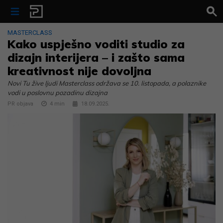
Skip to content
MASTERCLASS
Kako uspješno voditi studio za
dizajn interijera – i zašto sama
kreativnost nije dovoljna
Novi Tu žive ljudi Masterclass održava se 10. listopada, a polaznike
vodi u poslovnu pozadinu dizajna
PR objava
4
min
18.09.2025.