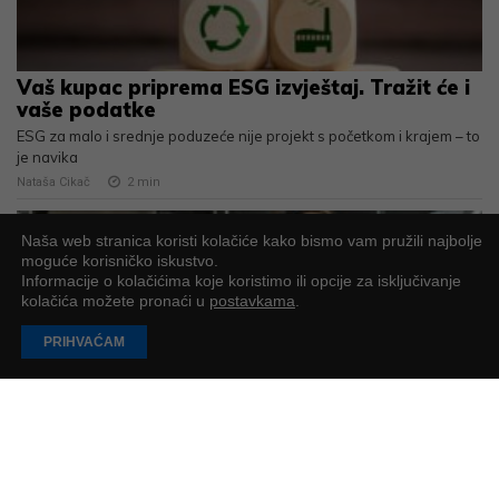
Vaš kupac priprema ESG izvještaj. Tražit će i
vaše podatke
ESG za malo i srednje poduzeće nije projekt s početkom i krajem – to
je navika
Nataša Cikač
2
min
Naša web stranica koristi kolačiće kako bismo vam pružili najbolje
moguće korisničko iskustvo.
Informacije o kolačićima koje koristimo ili opcije za isključivanje
kolačića možete pronaći u
postavkama
.
PRIHVAĆAM
Koliko nas košta kultura “samo još ovo”?
Granice se u poslovnom svijetu često pogrešno doživljavaju kao
nešto hladno ili sebično