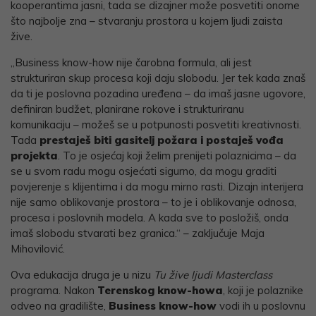
kooperantima jasni, tada se dizajner može posvetiti onome
što najbolje zna – stvaranju prostora u kojem ljudi zaista
žive.
„Business know-how nije čarobna formula, ali jest
strukturiran skup procesa koji daju slobodu. Jer tek kada znaš
da ti je poslovna pozadina uređena – da imaš jasne ugovore,
definiran budžet, planirane rokove i strukturiranu
komunikaciju – možeš se u potpunosti posvetiti kreativnosti.
Tada
prestaješ biti gasitelj požara i postaješ vođa
projekta
. To je osjećaj koji želim prenijeti polaznicima – da
se u svom radu mogu osjećati sigurno, da mogu graditi
povjerenje s klijentima i da mogu mirno rasti. Dizajn interijera
nije samo oblikovanje prostora – to je i oblikovanje odnosa,
procesa i poslovnih modela. A kada sve to posložiš, onda
imaš slobodu stvarati bez granica.“ – zaključuje Maja
Mihovilović.
Ova edukacija druga je u nizu
Tu žive ljudi Masterclass
programa. Nakon
Terenskog know-howa
, koji je polaznike
odveo na gradilište,
Business know-how
vodi ih u poslovnu