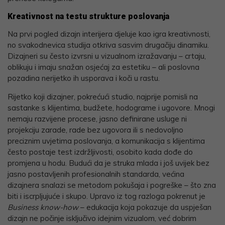
Kreativnost na testu strukture poslovanja
Na prvi pogled dizajn interijera djeluje kao igra kreativnosti,
no svakodnevica studija otkriva sasvim drugačiju dinamiku.
Dizajneri su često izvrsni u vizualnom izražavanju – crtaju,
oblikuju i imaju snažan osjećaj za estetiku – ali poslovna
pozadina nerijetko ih usporava i koči u rastu.
Rijetko koji dizajner, pokrećući studio, najprije pomisli na
sastanke s klijentima, budžete, hodograme i ugovore. Mnogi
nemaju razvijene procese, jasno definirane usluge ni
projekciju zarade, rade bez ugovora ili s nedovoljno
preciznim uvjetima poslovanja, a komunikacija s klijentima
često postaje test izdržljivosti, osobito kada dođe do
promjena u hodu. Budući da je struka mlada i još uvijek bez
jasno postavljenih profesionalnih standarda, većina
dizajnera snalazi se metodom pokušaja i pogreške – što zna
biti i iscrpljujuće i skupo. Upravo iz tog razloga pokrenut je
Business know-how
– edukacija koja pokazuje da uspješan
dizajn ne počinje isključivo idejnim vizualom, već dobrim