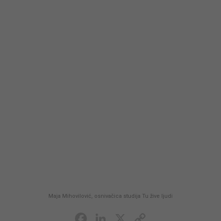
Maja Mihovilović, osnivačica studija Tu žive ljudi
Facebook
LinkedIn
X
Copy