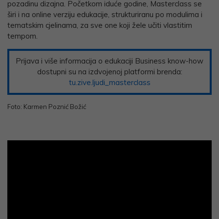
pozadinu dizajna. Početkom iduće godine, Masterclass se
širi i na online verziju edukacije, strukturiranu po modulima i
tematskim cjelinama, za sve one koji žele učiti vlastitim
tempom.
Prijava i više informacija o edukaciji Business know-how
dostupni su na izdvojenoj platformi brenda:
tu.zive.ljudi_masterclass
Foto: Karmen Poznić Božić