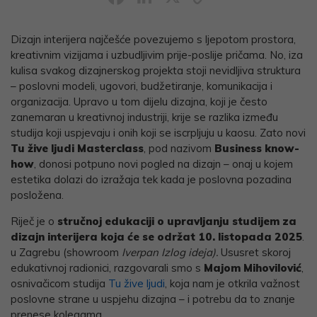
Link
Dizajn interijera najčešće povezujemo s ljepotom prostora,
kreativnim vizijama i uzbudljivim prije-poslije pričama. No, iza
kulisa svakog dizajnerskog projekta stoji nevidljiva struktura
– poslovni modeli, ugovori, budžetiranje, komunikacija i
organizacija. Upravo u tom dijelu dizajna, koji je često
zanemaran u kreativnoj industriji, krije se razlika između
studija koji uspjevaju i onih koji se iscrpljuju u kaosu. Zato novi
Tu žive ljudi Masterclass
, pod nazivom
Business know-
how
, donosi potpuno novi pogled na dizajn – onaj u kojem
estetika dolazi do izražaja tek kada je poslovna pozadina
posložena.
Riječ je o
stručnoj edukaciji o upravljanju studijem za
dizajn interijera koja će se održat 10. listopada 2025
.
u Zagrebu (showroom
Iverpan Izlog ideja).
Ususret skoroj
edukativnoj radionici, razgovarali smo s
Majom Mihovilović
,
osnivačicom studija
Tu žive ljudi
, koja nam je otkrila važnost
poslovne strane u uspjehu dizajna – i potrebu da to znanje
prenese kolegama.