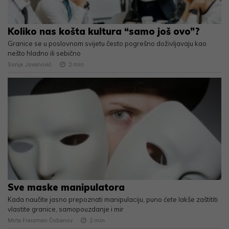
Koliko nas košta kultura “samo još ovo”?
Granice se u poslovnom svijetu često pogrešno doživljavaju kao
nešto hladno ili sebično
Sonja Jovanović
2
min
Sve maske manipulatora
Kada naučite jasno prepoznati manipulaciju, puno ćete lakše zaštititi
vlastite granice, samopouzdanje i mir
Mirta Fraisman Čobanov
2
min