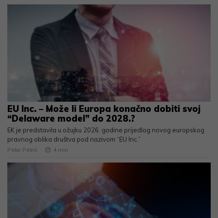
EU Inc. – Može li Europa konačno dobiti svoj
“Delaware model” do 2028.?
EK je predstavila u ožujku 2026. godine prijedlog novog europskog
pravnog oblika društva pod nazivom “EU Inc.”
Petar Petrić
4
min