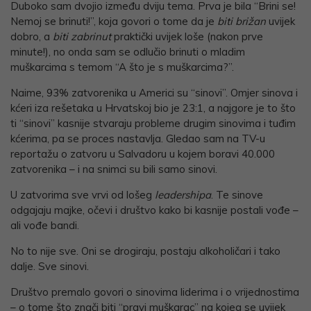
Duboko sam dvojio između dviju tema. Prva je bila “Brini se!
Nemoj se brinuti!”, koja govori o tome da je
biti brižan
uvijek
dobro, a
biti zabrinut
praktički uvijek loše (nakon prve
minute!), no onda sam se odlučio brinuti o mladim
muškarcima s temom “A što je s muškarcima?”.
Naime, 93% zatvorenika u Americi su “sinovi”. Omjer sinova i
kćeri iza rešetaka u Hrvatskoj bio je 23:1, a najgore je to što
ti “sinovi” kasnije stvaraju probleme drugim sinovima i tuđim
kćerima, pa se proces nastavlja. Gledao sam na TV-u
reportažu o zatvoru u Salvadoru u kojem boravi 40.000
zatvorenika – i na snimci su bili samo sinovi.
U zatvorima sve vrvi od lošeg
leadershipa
. Te sinove
odgajaju majke, očevi i društvo kako bi kasnije postali vođe –
ali vođe bandi.
No to nije sve. Oni se drogiraju, postaju alkoholičari i tako
dalje. Sve sinovi.
Društvo premalo govori o sinovima liderima i o vrijednostima
– o tome što znači biti “pravi muškarac” na kojeg se uvijek