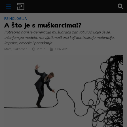
Skip to content
PSIHOLOGIJA
A što je s muškarcima!?
Potrebna nam je generacija muškaraca zahvaljujući kojoj će se,
učenjem po modelu, razvijati muškarci koji kontroliraju motivaciju,
impulse, emocije i ponašanja.
Matej Sakoman
2
min
1.06.2023.