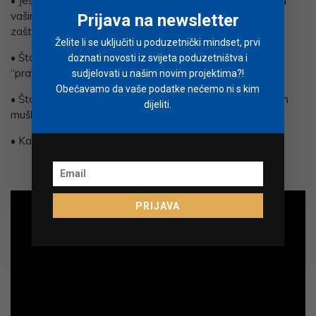
• Jesu li muškarci oko vas, koje svakodnevno susrećete, u
vašim očima “pravi muškarci”? Ako jesu, zašto? Ako nisu,
Prijava na newsletter
zašto?
Želite li se uključiti u poduzetnički mindset, prvi
•
Što muškarci trebaju raditi kako bi utjecali na stvaranje
doznati novosti iz svijeta poduzetništva i
“pravih muškaraca”?
sudjelovati u našim novim projektima?!
Obećavamo da vaše podatke nećemo ni s kim
• Što žene trebaju raditi drugačije kako bi bilo više “pravih
dijeliti.
muškaraca”?
• Kako roditelji trebaju odgajati mušku djecu?
PRIJAVA