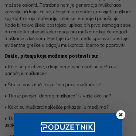
možete osloniti. Potrebna nam je generacija muškaraca
zahvaljujući kojoj će se, učenjem po modelu, razvijati muškarci
koji kontroliraju motivaciju, impulse, emocije i ponašanja.
Kada bi takva škola postojala, upisao bih prvo samoga sebe
da mi netko objasni kako mogu biti muškarac koji će odgojiti
muškarce s kičmom. Postoje razlike među spolova i postoje
evidentne greške u odgoju muškaraca. Idemo to popraviti!
Dakle, pitanja koja možemo postaviti su:
• Koje se pozitivne, a koje negativne osobine vežu uz
današnje muškarce?
• Što za vas znači fraza “biti pravi muškarac”?
• Tko je primjer “dobrog muškarca” iz vaše okoline?
• Kako su muškarci najčešće prikazani u medijima?
• Tko su vaši muški uzori? Jesu li to osobe koje su samo
uspješne ili su i plemenite i poštene?