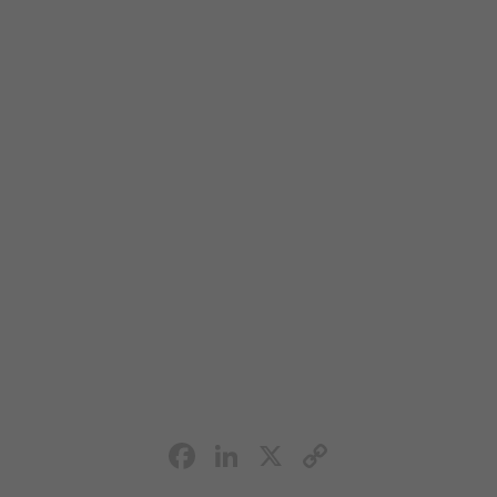
Facebook
LinkedIn
X
Copy
Link