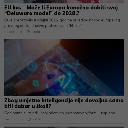
EU Inc. – Može li Europa konačno dobiti svoj
“Delaware model” do 2028.?
EK je predstavila u ožujku 2026. godine prijedlog novog europskog
pravnog oblika društva pod nazivom “EU Inc.”
Petar Petrić
4
min
Zbog umjetne inteligencije nije dovoljno samo
biti dobar u školi?
Godinama su mladi učeni relativno jednostavnoj formuli uspjeha
Lovro Rogulj
2
min