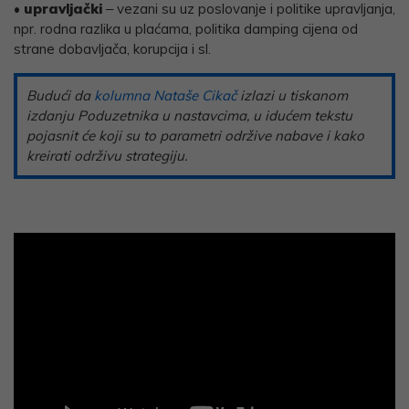
• upravljački
‒ vezani su uz poslovanje i politike upravljanja,
npr. rodna razlika u plaćama, politika damping cijena od
strane dobavljača, korupcija i sl.
Budući da
kolumna Nataše Cikač
izlazi u tiskanom
izdanju Poduzetnika u nastavcima, u idućem tekstu
pojasnit će koji su to parametri održive nabave i kako
kreirati održivu strategiju.