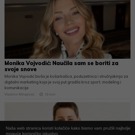
Monika Vojvodić: Naučila sam se boriti za
svoje snove
Monika Vojvodić bivša je košarkašica, poduzetnica i stručnjakinja za
digitalni marketing koja je svoj put gradila kroz sport, modeling i
komunikacije
Vladimir Mihajlović
10
min
Naša web stranica koristi kolačiće kako bismo vam pružili najbolje
moguće korisničko iskustvo.