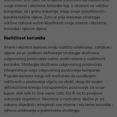
svoje interne i eksterne korisnike koji, s obzirom na veličinu
kompanije, ali i granu industrije, imaju svoje specifičnosti i
karakteristične ciljeve. Zato je prije kreiranja strategije
održive nabave nužno klasificirati svoje interne i eksterne
korisnike i njihove ciljeve.
Različitost korisnika
Interni i eksterni korisnici imaju različita očekivanja, zahtjeve i
ciljeve, pa je i prilikom definiranja strategije društveno
odgovornog poslovanja važno voditi računa o različitosti
korisnika. Strategija društveno odgovornog poslovanja
integrirana je vizija odgovornog poslovanja kompanije.
Pojedini korisnici mogu biti motivirani da uvođenjem
održivosti u poslovanje utječu na okoliš, drugi da svojim
aktivnostima kreiraju transparentno poslovanje za svoje
kupce, dok neki to čine samo zato što ih na to prisiljava
zakonska regulativa. Neovisno o razlozima, ključno je za
nabavu objediniti i integrirati sve interne i eksterne korisnike i
njihova očekivanja u jedinstvenu strategiju.