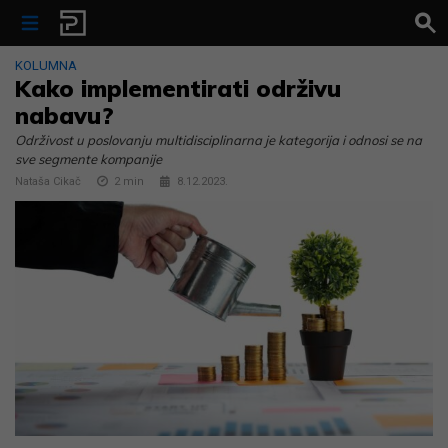
Skip to content
KOLUMNA
Kako implementirati održivu
nabavu?
Održivost u poslovanju multidisciplinarna je kategorija i odnosi se na
sve segmente kompanije
Nataša Cikač
2
min
8.12.2023.