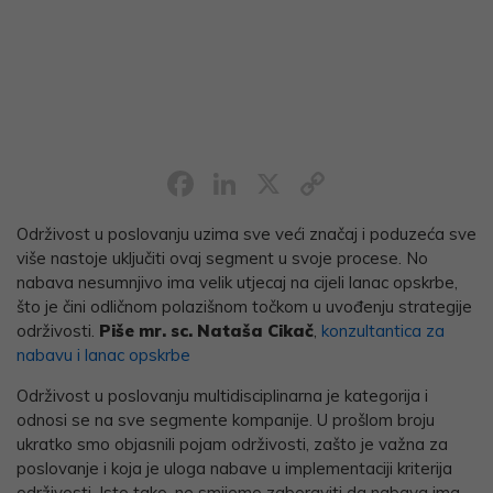
Facebook
LinkedIn
X
Copy
Link
Održivost u poslovanju uzima sve veći značaj i poduzeća sve
više nastoje uključiti ovaj segment u svoje procese. No
nabava nesumnjivo ima velik utjecaj na cijeli lanac opskrbe,
što je čini odličnom polazišnom točkom u uvođenju strategije
održivosti.
Piše mr. sc.
Nataša Cikač
,
konzultantica za
nabavu i lanac opskrbe
Održivost u poslovanju multidisciplinarna je kategorija i
odnosi se na sve segmente kompanije. U prošlom broju
ukratko smo objasnili pojam održivosti, zašto je važna za
poslovanje i koja je uloga nabave u implementaciji kriterija
održivosti. Isto tako, ne smijemo zaboraviti da nabava ima