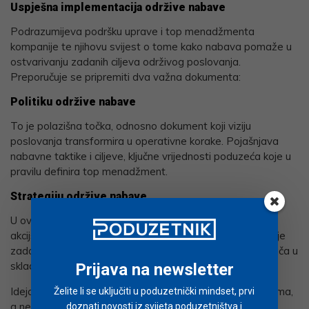
Uspješna implementacija održive nabave
Podrazumijeva podršku uprave i top menadžmenta
kompanije te njihovu svijest o tome kako nabava pomaže u
ostvarivanju zadanih ciljeva održivog poslovanja.
Preporučuje se pripremiti dva važna dokumenta:
Politiku održive nabave
To je polazišna točka, odnosno dokument koji viziju
poslovanja transformira u operativne korake. Pojašnjava
nabavne taktike i ciljeve, ključne vrijednosti poduzeća koje u
pravilu definira top menadžment.
Strategiju održive nabave
U ovom dokumentu definiramo strategiju koja uključuje
akcijski plan s jasnim koracima koji će omogućiti postizanje
zadanih nabavnih ciljeva kroz odabir i mapiranje dobavljača u
skladu s ciljevima održivosti.
Prijava na newsletter
Ideja je da navedeni dokumenti budu jasni i razumljivi svima,
Želite li se uključiti u poduzetnički mindset, prvi
a neke ih kompanije čak imaju spojene u jedan dokument.
doznati novosti iz svijeta poduzetništva i