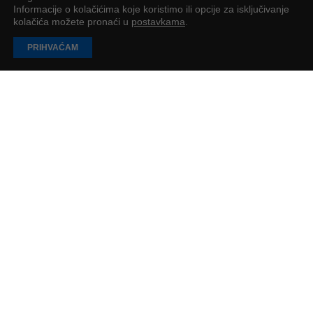
Informacije o kolačićima koje koristimo ili opcije za isključivanje
kolačića možete pronaći u
postavkama
.
PRIHVAĆAM
Online prodaja ne stoji zbog sadržaja, nego
zbog nedostatka jasnoće
Nije cilj biti stalno online, nego izgraditi biznis koji ljudi razumiju,
kojem vjeruju i koji je održiv dugoročno
Josipa Šimunović
2
min
UČITAJ JOŠ
PODUZETNIK
Impressum
O nama
Oglašavanje