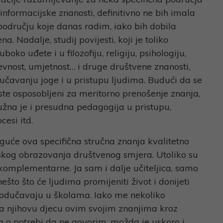
 informacijske znanosti, definitivno ne bih imala
 području koje danas radim, iako bih dobila
na. Nadalje, studij povijesti, koji je toliko
boko uđete i u filozofiju, religiju, psihologiju,
ževnost, umjetnost… i druge društvene znanosti,
dučavanju joge i u pristupu ljudima. Budući da se
 ste osposobljeni za meritorno prenošenje znanja,
žna je i presudna pedagogija u pristupu,
cesi itd.
uće ova specifična stručna znanja kvalitetno
kog obrazovanja društvenog smjera. Utoliko su
omplementarne. Ja sam i dalje učiteljica, samo
to što će ljudima promijeniti život i donijeti
 podučavaju u školama. Iako me nekoliko
ala njihovu djecu ovim svojim znanjima kroz
, a o potrebi da ne govorim, možda je uskoro i