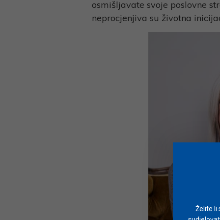
osmišljavate svoje poslovne st
neprocjenjiva su životna inicija
Želite l
sudjelovat