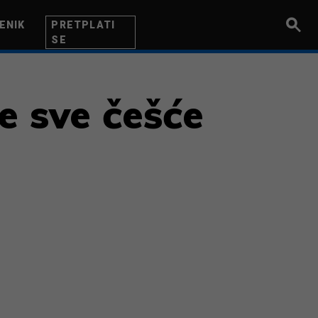
ENIK
PRETPLATI
SE
UZETNIK
INOVACIJA
BITI BOLJI
e sve češće