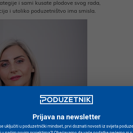
rategije i sami kusate plodove svog rada,
cija i utoliko poduzetništvo ima smisla.
Prijava na newsletter
i se uključiti u poduzetnički mindset, prvi doznati novosti iz svijeta poduze
i u našim novim projektima?! Obećavamo da vaše podatke nećemo ni s ki