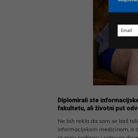
Diplomirali ste informacijsk
fakultetu, ali
životni put od
Ne bih rekla da sam se baš toli
informacijskom medicinom, a di
izvrsnu podlogu i potpuno drug