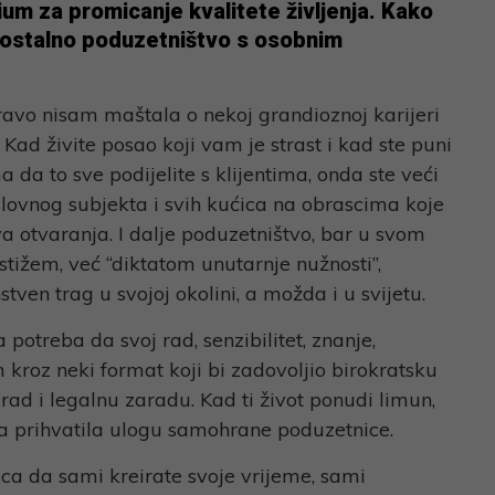
ium za promicanje kvalitete življenja. Kako
amostalno poduzetništvo s osobnim
avo nisam maštala o nekoj grandioznoj karijeri
Kad živite posao koji vam je strast i kad ste puni
ma da to sve podijelite s klijentima, onda ste veći
lovnog subjekta i svih kućica na obrascima koje
a otvaranja. I dalje poduzetništvo, bar u svom
tižem, već “diktatom unutarnje nužnosti”,
ven trag u svojoj okolini, a možda i u svijetu.
potreba da svoj rad, senzibilitet, znanje,
m kroz neki format koji bi zadovoljio birokratsku
ad i legalnu zaradu. Kad ti život ponudi limun,
ja prihvatila ulogu samohrane poduzetnice.
ica da sami kreirate svoje vrijeme, sami