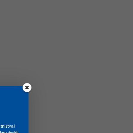
tništva i
m dijeliti.