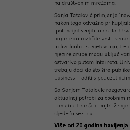
Link
na društvenim mrežama.
Sanja Tatalović primjer je “new
nakon toga odvažno prikupljala
potencijal svojih talenata. U 
organizira različite vrste semi
individualna savjetovanja, tre
njezine grupe mogu uključivati ne
ostvarivo putem interneta. Univ
trebaju doći do što šire publike,
business i raditi s poduzetnicim
Sa Sanjom Tatalović razgovaram
aktualnoj potrebi za osobnim r
ponudi u branši, o najtraženij
sljedeću sezonu.
Više od 20 godina bavljenj