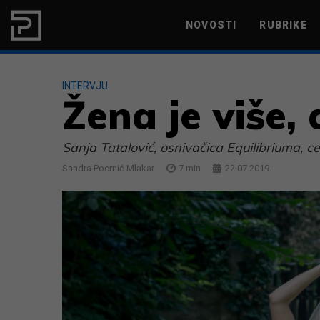
Skip to content
NOVOSTI
RUBRIKE
MARKETING
PRODUKTIVNOST
INTERVJU
Žena je više,
Sanja Tatalović, osnivačica Equilibriuma, ce
Sandra Pocrnić Mlakar
7
min
22.07.2019.