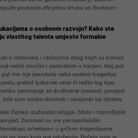
 najuže povezala oficijelnu struku sa životnom
edukacijama o osobnom razvoju? Kako ste
ciju vlastitog talenta umjesto formalne
ljudi o motivima i razlozima zbog kojih su krenuli
od nekih završio i zaokretom u karijeri. Moj put
aj put me nije ponukala neka osobna tragedija,
 poslu, prekid ljubavne veze ili nešto tog tipa.
liko zanimanje za društvene znanosti, povijest,
u… bila sam onako starmali i sanjarski tip djeteta.
ke članke, izučavala religije, čitala i razmišljala
povijest. Zanimali su me parapsihološki
, horoskopi, arhetipovi u grčkim tragedijama,
ula na jogu koja me oduševila. Počela sam je