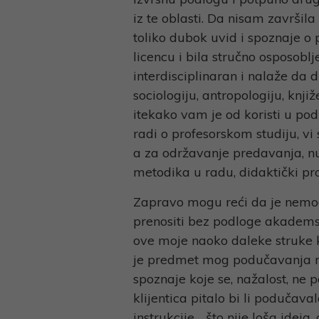
iz te oblasti. Da nisam završila
toliko dubok uvid i spoznaje o
licencu i bila stručno osposoblje
interdisciplinaran i nalaže da du
sociologiju, antropologiju, knji
itekako vam je od koristi u po
radi o profesorskom studiju, vi
a za održavanje predavanja, nu
metodika u radu, didaktički pro
Zapravo mogu reći da je nemog
prenositi bez podloge akadems
ove moje naoko daleke struke k
je predmet mog podučavanja neš
spoznaje koje se, nažalost, ne
klijentica pitalo bi li podučav
instrukcije… što nije loša ideja