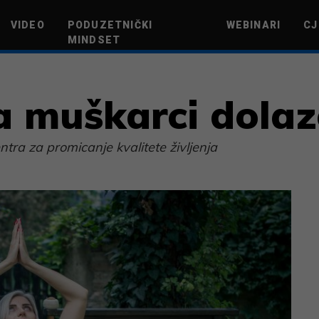
VIDEO
PODUZETNIČKI
WEBINARI
CJ
MINDSET
TEHNOLOGIJA
GREEN FUTURE
NOVAC
ŽIVOTNI STIL
NOVI POD
 a muškarci dolaz
ntra za promicanje kvalitete življenja