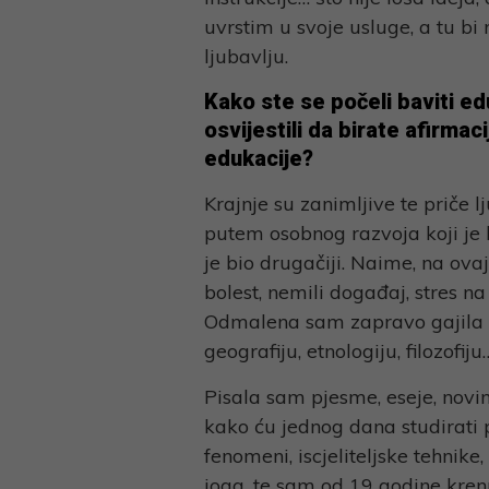
uvrstim u svoje usluge, a tu bi
ljubavlju.
Kako ste se počeli baviti 
osvijestili da birate afirma
edukacije?
Krajnje su zanimljive te priče 
putem osobnog razvoja koji je k
je bio drugačiji. Naime, na ov
bolest, nemili događaj, stres na
Odmalena sam zapravo gajila ve
geografiju, etnologiju, filozofij
Pisala sam pjesme, eseje, novins
kako ću jednog dana studirati 
fenomeni, iscjeliteljske tehnike
joga, te sam od 19 godine kren