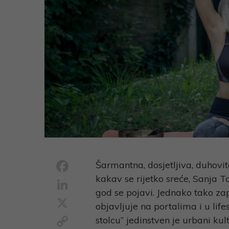
Facebook
Šarmantna, dosjetljiva, duhovit
kakav se rijetko sreće, Sanja 
LinkedIn
god se pojavi. Jednako tako zap
X
objavljuje na portalima i u lif
Copy
stolcu” jedinstven je urbani kul