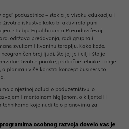
 age” poduzetnice – stekla je visoku edukaciju i
 životno iskustvo kako bi aktivirala puni
svojem studiju Equilibrium u Preradovićevoj
nara, održava predavanja, radi grupna i
tmane zvukom i kvantnu terapiju. Kako kaže,
ograničen broj ljudi, što joj je i cilj i što je
erzalne životne poruke, praktične tehnike i ideje
 a planira i više koristiti koncept business to
a.
o o njezinoj odluci o poduzetništvu, o
azvojem i mentalnom higijenom, o klijenteli i
im tehnikama koje nudi te o planovima za
a programima osobnog razvoja dovelo vas je