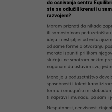
do
osnivanja centra Equilibr
ste se odlučili krenuti u s
razvojem?
Moram priznati da nikada zapr
ili samostalnom poduzetništvu. 
ideja i nestrpljivi od entuzijaz
od same forme o otvaranju pos
morate ispuniti prilikom njegov
slučaju, ne smatram nekim pres
nagonom da ostavim svoj jedinst
Mene je u poduzetništvo dovela 
sposobnosti i talent kanalizira
formu i omogućio mi slobodan r
ti napravi limunadu, pa sam i 
Nesputanost, neovisnost, činjen