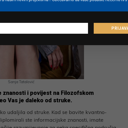
PRIJAV
Sanja Tatalović
e znanosti i povijest na Filozofskom
veo Vas je daleko od struke.
ko udaljila od struke. Kad se bavite kvantno-
plomirali ste informacijske znanosti, imate
ačije razumijevanje za neka specifična područja