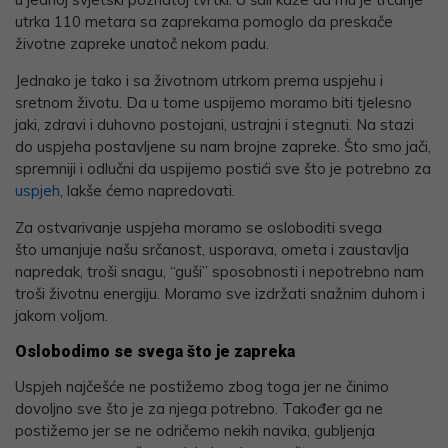
utrka 110 metara sa zaprekama pomoglo da preskače
životne zapreke unatoč nekom padu.
Jednako je tako i sa životnom utrkom prema uspjehu i
sretnom životu. Da u tome uspijemo moramo biti tjelesno
jaki, zdravi i duhovno postojani, ustrajni i stegnuti. Na stazi
do uspjeha postavljene su nam brojne zapreke. Što smo jači,
spremniji i odlučni da uspijemo postići sve što je potrebno za
uspjeh
, lakše ćemo napredovati.
Za ostvarivanje uspjeha moramo se osloboditi svega
što umanjuje našu srčanost, usporava, ometa i zaustavlja
napredak, troši snagu, “guši” sposobnosti i nepotrebno nam
troši životnu energiju. Moramo sve izdržati snažnim duhom i
jakom voljom.
Oslobodimo se svega što je zapreka
Uspjeh najčešće ne postižemo zbog toga jer ne činimo
dovoljno sve što je za njega potrebno. Također ga ne
postižemo jer se ne odričemo nekih navika, gubljenja