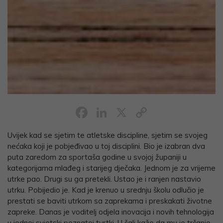
Facebook
LinkedIn
X
Copy
Link
Uvijek kad se sjetim te atletske discipline, sjetim se svojeg
nećaka koji je pobjeđivao u toj disciplini. Bio je izabran dva
puta zaredom za sportaša godine u svojoj županiji u
kategorijama mlađeg i starijeg dječaka. Jednom je za vrijeme
utrke pao. Drugi su ga pretekli. Ustao je i ranjen nastavio
utrku. Pobijedio je. Kad je krenuo u srednju školu odlučio je
prestati se baviti utrkom sa zaprekama i preskakati životne
zapreke. Danas je voditelj odjela inovacija i novih tehnologija
u jednoj svjetski poznatoj tvrtki. U šali kaže da mu je trčanje