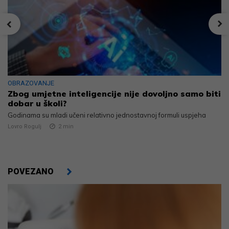
OBRAZOVANJE
Zbog umjetne inteligencije nije dovoljno samo biti
dobar u školi?
Godinama su mladi učeni relativno jednostavnoj formuli uspjeha
Lovro Rogulj
2
min
POVEZANO