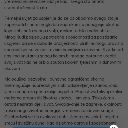
vremena na nevažne radnje kao i svega što ometa
usredotočenost k cilju.
Temeljni uvjet za uspjeh je da se oslobodimo svega što je
zapreka ili bi nam mogla biti zaprekom, a ponajprije okolina
koja slabi našu snagu i volju, makar to bila i naša obitelj.
Mnogi ljudi posjeduju potrebne sposobnosti za postizanje
uspjeha, da se oslobode prosječnosti, ali ih ne mogu pravilno
uporabiti jer su vezani raznim nevidljivim okovima. Svatko od
nas ima unutarnju snagu kojom bi mogao potpuno urediti
svoj život kad ne bi bio sputan kakvim tjelesnim ili duhovnim
okovom.
Malodušna, bezvoljna i duhovno ograničena okolina
onemogućuje napredak jer slabi oduševljenje i zanos, slabi
vjeru i snagu za postizanje uspjeha. Popustivši takvoj okolini
možemo propustiti životnu zadaću i smisao. Tako ćemo
ostati nesretni cijeli život. Svladavanje te zapreke, okolnosti,
troši mnogo životne energije, vremena i duhovne snage.
Oslobodivši se tih okolnosti dobit ćemo novi zalet i osjetiti
sreću i svježinu duha. Kad osjetimo darove i sposobnosti,