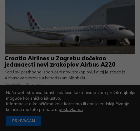
Croatia Airlines u Zagrebu dočekao
jedanaesti novi zrakoplov Airbus A220
Kao i svi prethodno isporučeni novi zrakoplovi, i ovaj je stigao iz
Airbusove tvornice u kanadskom Mirabelu
Redakcija
< 1
min
Naša web stranica koristi kolačiće kako bismo vam pružili najbolje
moguće korisničko iskustvo.
Informacije o kolačićima koje koristimo ili opcije za isključivanje
kolačića možete pronaći u
postavkama
.
PRIHVAĆAM