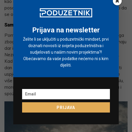
kao i unutarnji osjećaj da smo stvoreni za neki određeni
posao kojem i sami težimo, tada moramo biti snažni i jaki da
se othrvamo malodušnoj okolini.
Samopouzdanje je ključno za uspjeh
Prijava na newsletter
Pomanjkanje samopouzdanja jedan je od temeljnih razloga
Želite li se uključiti u poduzetnički mindset, prvi
zbog kojeg mnogi mladi ljudi ne postignu uspjeh za koji imaju
doznati novosti iz svijeta poduzetništva i
dar i talent za kojim su težili i osjećali se sposobnim.
sudjelovati u našim novim projektima?!
Neznanje je također jedna od zapreka na putu k uspjehu.
Obećavamo da vaše podatke nećemo ni s kim
Kad se odlučimo za neko zvanje, tada moramo svaki
dijeliti.
dan nešto naučiti iz područja kojim se bavimo. Želimo li biti
uspješni i imati svoju vrijednost u svijetu koji zahtjeva sve
više posebno znanje iz nekog područja u određenom poslu,
moramo se cijeli život usavršavati usvajajući nova znanja i
spoznaje.
PRIJAVA