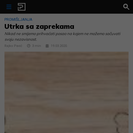
Skip to content
PROMIŠLJANJA
Utrka sa zaprekama
Nikad ne smijemo prihvaćati posao na kojem ne možemo sačuvati
svoju nezavisnost.
Rajko Pavić
3
min
19.03.2020.