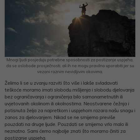
Mnogi ljudi posjeduju potrebne sposobnosti za postizanje uspjeha,
da se oslobode prosječnosti, ali ih ne mogu pravilno uporabiti jer su
vezani raznim nevidljivim okovima.
Želimo li se u zvanju razviti što više i lakše svladavati
teškoće moramo imati slobodu mišljenja i slobodu djelovanja
bez ograničavanja i ograničenja bilo samonametnutih ili
uvjetovanih okolinom ili okolnostima. Neostvarene čežnja i
potisnuta želja za napretkom i uspjehom razara našu snagu i
zanos za djelovanjem. Nikad se ne smijemo previše
pouzdati na druge ljude. Pouzdati se smijemo vrlo malo ili
neznatno. Sami ćemo najbolje znati što moramo činiti za
postizanje uspjeha.