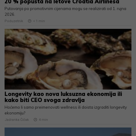
20 % popusta na letove Croatia Airlinesa
Putovanja po promotivnim cijenama mogu se realizirati od 1. rujna
2026.
Poduzetnik
< 1
min
Longevity kao nova luksuzna ekonomija ili
kako biti CEO svoga zdravlja
Hoćemo li samo preimenovati wellness ili doista izgraditi longevity
ekonomiju?
Jadranka Čičak
4
min