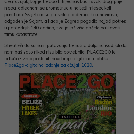
Ovaj ožujak, koji je trebao biti jednak kao i svaki drugi prije
njega, odjednom se prometnuo u najteži mjesec koji
pamtimo. Svijetom se proširila pandemija koronavirusa,
odgođen je Sajam, a kada je Zagreb pogodio najjači potres
u posljednjih 140 godina, sve je još više počelo nalikovati
filmu katastrofe.
Shvativši da su nam putovanja trenutno dalja no ikad, ali da
nam baš zato nikad nisu bila potrebnija, PLACE2GO je
odlučio svima pokloniti novi broj u digitalnom obliku:
Place2go-digitalno izdanje za ožujak 2020.