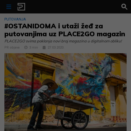
Skip to content
PUTOVANJA
#OSTANIDOMA i utaži žeđ za
putovanjima uz PLACE2GO magazin
PLACE2GO svima poklanja novi broj magazina u digitalnom obliku!
PR objava
3
min
27.03.2020.