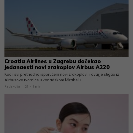
Croatia Airlines u Zagrebu dočekao
jedanaesti novi zrakoplov Airbus A220
Kao i svi prethodno isporučeni novi zrakoplovi, i ovaj je stigao iz
Airbusove tvornice u kanadskom Mirabelu
Redakcija
< 1
min