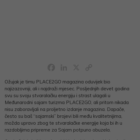
Facebook
LinkedIn
X
Copy
Link
Ožujak je timu PLACE2GO magazina oduvijek bio
najizazovniji, ali i najdraži mjesec. Posljednjih devet godina
svu su svoju stvaralačku energiju i strast ulagali u
Međunarodni sajam turizma PLACE2GO, ali pritom nikada
nisu zaboravljali na proljetno izdanje magazina. Dapače,
često su baš “sajamski” brojevi bili među kvalitetnijima,
možda upravo zbog te stvaralačke energije koja bi ih u
razdobljima pripreme za Sajam potpuno obuzela.