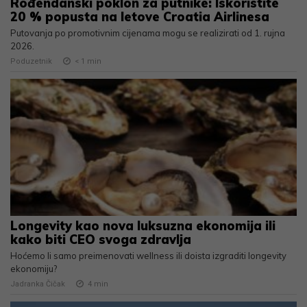
Rođendanski poklon za putnike: Iskoristite
20 % popusta na letove Croatia Airlinesa
Putovanja po promotivnim cijenama mogu se realizirati od 1. rujna
2026.
Poduzetnik
< 1
min
Longevity kao nova luksuzna ekonomija ili
kako biti CEO svoga zdravlja
Hoćemo li samo preimenovati wellness ili doista izgraditi longevity
ekonomiju?
Jadranka Čičak
4
min