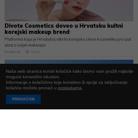
Divote Cosmetics doveo u Hrvatsku kultni
korejski makeup brend
Platforma koja je Hrvatskoj otkrila korejsku clean kozmetiku prvi put
ulazi u svijet makeupa
Redakcija
2
min
Naša web stranica koristi kolačiće kako bismo vam pružili najbolje
moguće korisničko iskustvo.
Informacije o kolačićima koje koristimo ili opcije za isključivanje
kolačića možete pronaći u
postavkama
.
PRIHVAĆAM
Deseti Airbus A220 stigao u flotu Croatia
Airlinesa: prvi A220 u svijetu u vizualnom