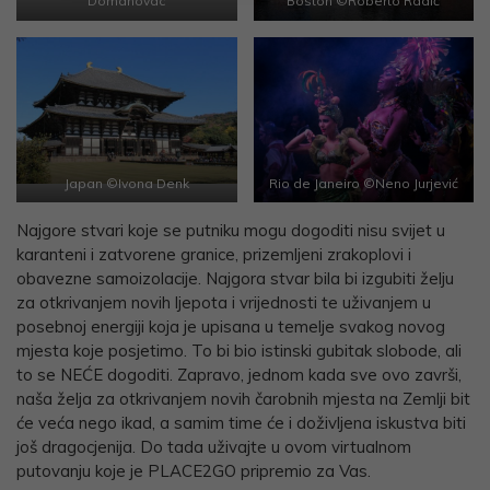
Domanovac
Boston ©Roberto Radić
Japan ©Ivona Denk
Rio de Janeiro ©Neno Jurjević
Najgore stvari koje se putniku mogu dogoditi nisu svijet u
karanteni i zatvorene granice, prizemljeni zrakoplovi i
obavezne samoizolacije. Najgora stvar bila bi izgubiti želju
za otkrivanjem novih ljepota i vrijednosti te uživanjem u
posebnoj energiji koja je upisana u temelje svakog novog
mjesta koje posjetimo. To bi bio istinski gubitak slobode, ali
to se NEĆE dogoditi. Zapravo, jednom kada sve ovo završi,
naša želja za otkrivanjem novih čarobnih mjesta na Zemlji bit
će veća nego ikad, a samim time će i doživljena iskustva biti
još dragocjenija. Do tada uživajte u ovom virtualnom
putovanju koje je PLACE2GO pripremio za Vas.