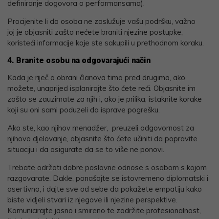
definiranje dogovora o performansama).
Procijenite li da osoba ne zaslužuje vašu podršku, važno
joj je objasniti zašto nećete braniti njezine postupke,
koristeći informacije koje ste sakupili u prethodnom koraku.
4. Branite osobu na odgovarajući način
Kada je riječ o obrani članova tima pred drugima, ako
možete, unaprijed isplanirajte što ćete reći. Objasnite im
zašto se zauzimate za njih i, ako je prilika, istaknite korake
koji su oni sami poduzeli da isprave pogrešku.
Ako ste, kao njihov menadžer, preuzeli odgovornost za
njihovo djelovanje, objasnite što ćete učiniti da popravite
situaciju i da osigurate da se to više ne ponovi.
Trebate održati dobre poslovne odnose s osobom s kojom
razgovarate. Dakle, ponašajte se istovremeno diplomatski i
asertivno, i dajte sve od sebe da pokažete empatiju kako
biste vidjeli stvari iz njegove ili njezine perspektive.
Komunicirajte jasno i smireno te zadržite profesionalnost,