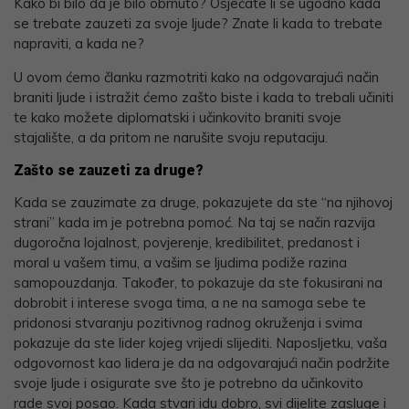
Kako bi bilo da je bilo obrnuto? Osjećate li se ugodno kada
se trebate zauzeti za svoje ljude? Znate li kada to trebate
napraviti, a kada ne?
U ovom ćemo članku razmotriti kako na odgovarajući način
braniti ljude i istražit ćemo zašto biste i kada to trebali učiniti
te kako možete diplomatski i učinkovito braniti svoje
stajalište, a da pritom ne narušite svoju reputaciju.
Zašto se zauzeti za druge?
Kada se zauzimate za druge, pokazujete da ste “na njihovoj
strani” kada im je potrebna pomoć. Na taj se način razvija
dugoročna lojalnost, povjerenje, kredibilitet, predanost i
moral u vašem timu, a vašim se ljudima podiže razina
samopouzdanja. Također, to pokazuje da ste fokusirani na
dobrobit i interese svoga tima, a ne na samoga sebe te
pridonosi stvaranju pozitivnog radnog okruženja i svima
pokazuje da ste lider kojeg vrijedi slijediti. Naposljetku, vaša
odgovornost kao lidera je da na odgovarajući način podržite
svoje ljude i osigurate sve što je potrebno da učinkovito
rade svoj posao. Kada stvari idu dobro, svi dijelite zasluge i