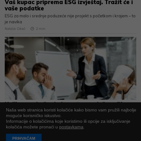
Vaš kupac priprema ESG izvještaj. Tražit će i
vaše podatke
ESG za malo i srednje poduzeće nije projekt s početkom i krajem – to
je navika
Nataša Cikač
2
min
Koliko nas košta kultura “samo još ovo”?
Naša web stranica koristi kolačiće kako bismo vam pružili najbolje
Granice se u poslovnom svijetu često pogrešno doživljavaju kao
moguće korisničko iskustvo.
nešto hladno ili sebično
Informacije o kolačićima koje koristimo ili opcije za isključivanje
Sonja Jovanović
2
min
kolačića možete pronaći u
postavkama
.
PRIHVAĆAM