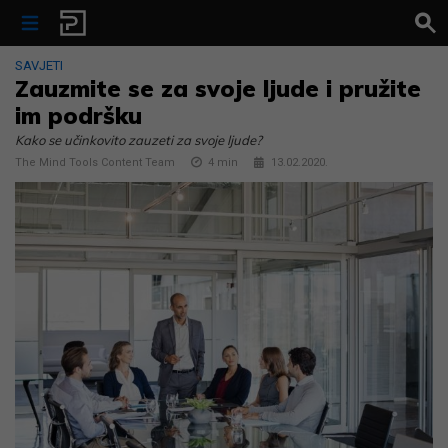
Skip to content
SAVJETI
Zauzmite se za svoje ljude i pružite
im podršku
Kako se učinkovito zauzeti za svoje ljude?
The Mind Tools Content Team
4
min
13.02.2020.