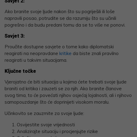
Savjet 2:
Ako branite svoje ljude nakon što su pogriješili ili loše
napravili posao, potrudite se da razumiju što su učinili
pogrešno i da budu predani tomu da se to više ne ponovi.
Savjet 3:
Proučite dostupne savjete o tome kako diplomatski
reagirati na neopravdane
kritike
da biste znali pravilno
reagirati u takvim situacijama.
Ključne točke
Vjerojatno će biti situacija u kojima ćete trebati svoje ljude
braniti od kritika i zauzeti se za njih. Ako branite članove
svog tima, to će povećati njihov osjećaj lojalnosti, ali i njihovo
samopouzdanje što će doprinijeti visokom moralu.
Učinkovito se zauzmite za svoje ljude:
Osvijestite svoje vrijednosti
Analizirajte situaciju i procjenjujte rizike