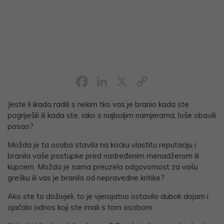
Facebook
LinkedIn
X
Copy
Link
Jeste li ikada radili s nekim tko vas je branio kada ste
pogriješili ili kada ste, iako s najboljim namjerama, loše obavili
posao?
Možda je ta osoba stavila na kocku vlastitu reputaciju i
branila vaše postupke pred nadređenim menadžerom ili
kupcem. Možda je sama preuzela odgovornost za vašu
grešku ili vas je branila od nepravedne kritike?
Ako ste to doživjeli, to je vjerojatno ostavilo dubok dojam i
ojačalo odnos koji ste imali s tom osobom.