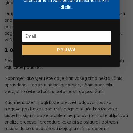
Obećavamo da vaše podatke nećemo ni s kim
gledate iz perspektive ovih kriterija?
dijeliti.
Drugi dio vaše analize odnosi se na osobu koju branite. Je li
ona učinila sve što je mogla kako bi izbjegla situaciju ili ju
popravila? Je li zaista dala sve od sebe? Je li preuzela
odgovornost za svoje postupke? Zaslužuje li u tom smislu
vašu podršku?
PRIJAVA
3. Odlučite se na akciju
Nakon što analizirate situaciju, možete odlučiti o aktivnosti
koju ćete poduzeti.
Naprimjer, ako vjerujete da je član vašeg tima nešto učinio
opravdano ili da je, u najboljoj namjeri, učinio pogrešku,
vjerojatno ćete odlučiti u potpunosti ga podržati.
Kao menadžer, mogli biste preuzeti odgovornost za
njegove postupke i poduzeti odgovarajuće korake kako
biste bili sigurni da se problem ne ponovi (to može uključivati
​​analizu procesa i procedura kako bi se osigurali potrebni
resursi da se u budućnosti izbjegnu slični problemi ili