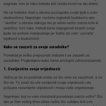
nagrade. Isto bi tako trebalo biti i kada stvari ne idu dobro.
No ne trebate stati u obranu postupaka svojih ljudi u svim
okolnostima. Naprimjer, možete izgledati budalasto ako
“skočite” u obranu nekoga tko je učinio nešto zaista loše ili
neetično. Isto tako, trebali biste izbjegavati braniti svoje
ljude sa svrhom manipulacije jer želite da vam “uzvrate”
lojalnost u budućnosti.
Kako se zauzeti za svoje suradnike
?
Ponekad je teško prepoznati trebate li se zauzeti za
suradnike. Pogledajmo kako tome pristupiti zdravorazumski:
1. Osvijestite svoje vrijednosti
Važno je da za početak znate za što ćete se zauzimati, a za
što ne. To znači da ste osvijestili svoje vrijednosti i da
potpuno razumijete vrijednosti i misiju vaše organizacije.
Naprimjer, koji su vam standardi ponašanja zaista važni? Što
ako je član vašeg tima učinio nešto što ozbiljno krši ove