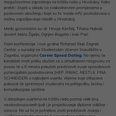
mogućnostima zaposlenja na tržištu rada u Hrvatskoj. Kako
pratiti i živjeti u skladu sa svakodnevnim promjenama u
poslovnom okruženju i koje su to ‘inside-info’ poslodavaca o
načinu zapošljavanja mladih u Hrvatskoj.
Među govornicima su: dr. Hrvoje Kenfelj, Tihana Hubicki,
docent Mario Žgelja, Ognjen Bagatin i Ivan Paić.
Osim konferencije, i ove godine Rotaract Klub Zagreb
Centar, u suradnji sa Studentskim zborom Sveučilišta u
Zagrebu, organizira
Career Speed Dating
. Na njemu će
kandidati imati priliku okušati se u simuliranom razgovoru za
posao te u 8 minuta pokušati predstaviti svoje sposobnosti
potencijalnim poslodavcima (HEP, RIMAC, NESTLE, FINA,
SCHNEIDER) u najboljem svjetlu. Vrijeme koje otkucava
pokazat će spremnost studenata na prilagodbu, brzinu i
komunikacijske vještine.
U današnjim uvjetima na tržištu rada postoji velik broj
visokoobrazovanih ljudi i je posjedovanje diplome odlična
osnova. No uz to je potrebno znati predstaviti znanja i