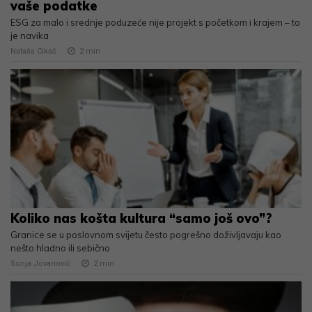
vaše podatke
ESG za malo i srednje poduzeće nije projekt s početkom i krajem – to
je navika
Nataša Cikač
2
min
Koliko nas košta kultura “samo još ovo”?
Granice se u poslovnom svijetu često pogrešno doživljavaju kao
nešto hladno ili sebično
Sonja Jovanović
2
min