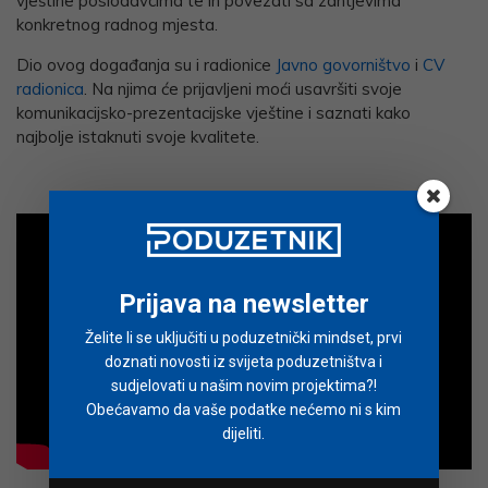
vještine poslodavcima te ih povezati sa zahtjevima
konkretnog radnog mjesta.
Dio ovog događanja su i radionice
Javno govorništvo
i
CV
radionica
. Na njima će prijavljeni moći usavršiti svoje
komunikacijsko-prezentacijske vještine i saznati kako
najbolje istaknuti svoje kvalitete.
Prijava na newsletter
Želite li se uključiti u poduzetnički mindset, prvi
doznati novosti iz svijeta poduzetništva i
sudjelovati u našim novim projektima?!
Obećavamo da vaše podatke nećemo ni s kim
dijeliti.