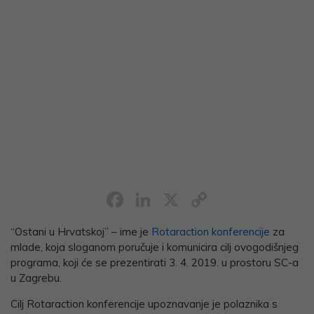
Facebook
LinkedIn
X
Copy
Link
“Ostani u Hrvatskoj” – ime je
Rotaraction konferencije
za
mlade, koja sloganom poručuje i komunicira cilj ovogodišnjeg
programa, koji će se prezentirati 3. 4. 2019. u prostoru SC-a
u Zagrebu.
Cilj Rotaraction konferencije upoznavanje je polaznika s