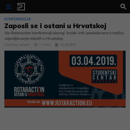
Skip to content
KONFERENCIJA
Zaposli se i ostani u Hrvatskoj
Na Rotaraction konferenciji doznaj ‘inside-info’ poslodavaca o načinu
zapošljavanja mladih u Hrvatskoj.
Tomislav Jelavić
< 1
min
15.03.2019.