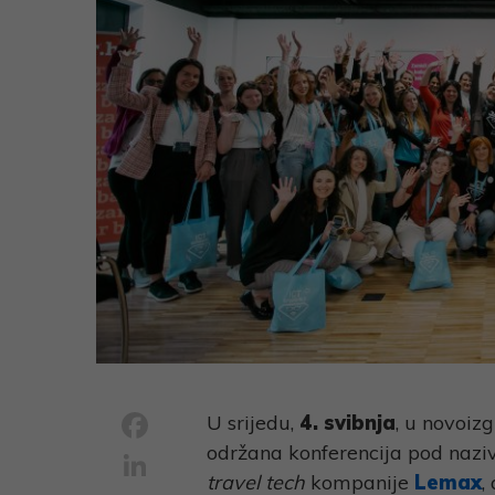
Facebook
U srijedu,
4. svibnja
, u novoiz
održana konferencija pod naz
LinkedIn
travel tech
kompanije
Lemax
,