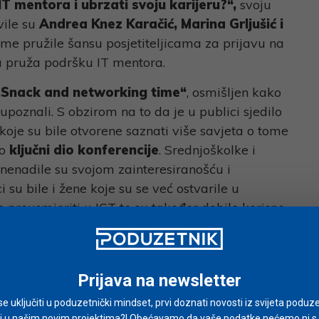
IT mentora i ubrzati svoju karijeru?“,
svoju
vile su
Andrea Knez Karačić, Marina Grljušić i
ime pružile šansu posjetiteljicama za prijavu na
a pruža podršku IT mentora.
„Snack and networking time“
, osmišljen kako
upoznali. S obzirom na to da je u publici sjedilo
je su bile otvorene saznati više savjeta o tome
io
ključni dio konferencije
. Srednjoškolke i
znenadile su svojom zainteresiranošću i
 su bile i žene koje su se već ostvarile u
 preusmjeriti u ICT te su također dobile korisne
Prijava na newsletter
i se uključiti u poduzetnički mindset, prvi doznati novosti iz svijeta poduze
i u našim novim projektima?! Obećavamo da vaše podatke nećemo ni s ki