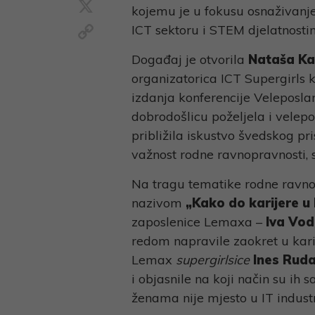
X
kojemu je u fokusu osnaživanje
Copy
ICT sektoru i STEM djelatnosti
Link
Događaj je otvorila
Nataša Ka
organizatorica ICT Supergirls 
izdanja konferencije Veleposla
dobrodošlicu poželjela i velep
približila iskustvo švedskog p
važnost rodne ravnopravnosti, 
Na tragu tematike rodne ravnop
nazivom
„Kako do karijere u 
zaposlenice Lemaxa –
Iva Vod
redom napravile zaokret u kari
Lemax
supergirlsice
Ines Rud
i objasnile na koji način su ih 
ženama nije mjesto u IT industri