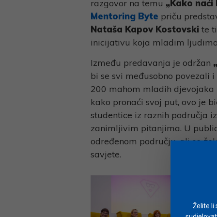
razgovor na temu
„Kako naći 
Mentoring Byte
priču predsta
Nataša Kapov Kostovski
te t
inicijativu koja mladim ljudim
Između predavanja je održan
bi se svi međusobno povezali i 
200 mahom mladih djevojaka ko
kako pronaći svoj put, ovo je b
studentice iz raznih područja i
zanimljivim pitanjima. U publici
određenom području, ali se žele
savjete.
Želite l
sudjelovat