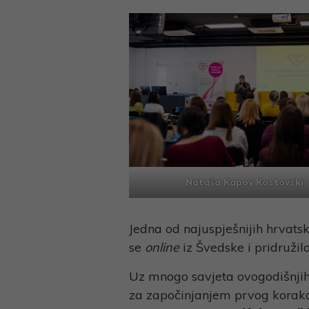
Nataša Kapov Kostovski
Jedna od najuspješnijih hrvats
se
online
iz Švedske i pridružila
Uz mnogo savjeta ovogodišnjih 
za započinjanjem prvog koraka