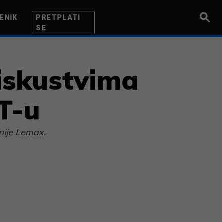
ENIK
PRETPLATI
SE
UZETNIK
INOVACIJA
BITI BOLJI
 iskustvima
T-u
anije Lemax.