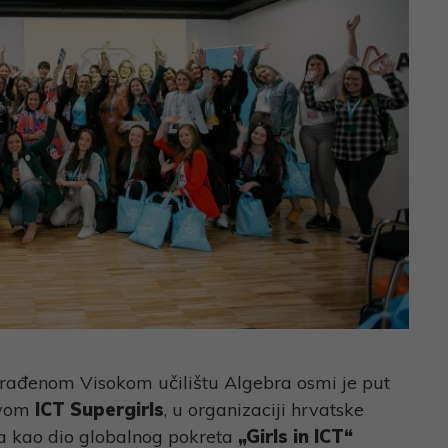
građenom Visokom učilištu Algebra osmi je put
ivom
ICT Supergirls
, u organizaciji hrvatske
 a kao dio globalnog pokreta
„Girls in ICT“