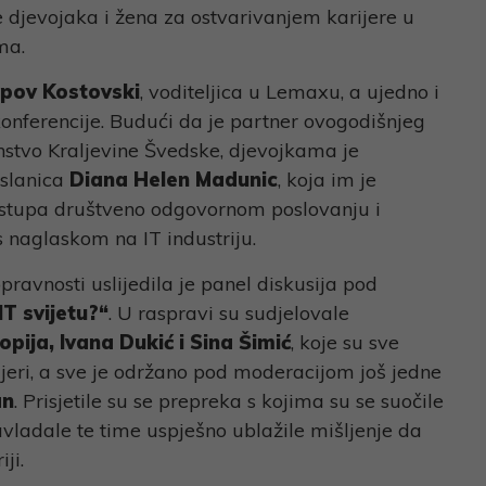
 djevojaka i žena za ostvarivanjem karijere u
ma.
pov Kostovski
, voditeljica u Lemaxu, a ujedno i
konferencije. Budući da je partner ovogodišnjeg
nstvo Kraljevine Švedske, djevojkama je
oslanica
Diana Helen Madunic
, koja im je
ristupa društveno odgovornom poslovanju i
s naglaskom na IT industriju.
ravnosti uslijedila je panel diskusija pod
IT svijetu?“
. U raspravi su sudjelovale
opija, Ivana Dukić i Sina Šimić
, koje su sve
jeri, a sve je održano pod moderacijom još jedne
an
. Prisjetile su se prepreka s kojima su se suočile
savladale te time uspješno ublažile mišljenje da
ji.