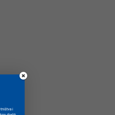
tništva i
m dijeliti.