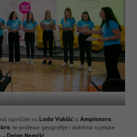
FERa Rezonanca
put, ispričale su
Lada Vukšić
iz
Amplexora
,
bre
, te profesor geografije i dobitnik svjetske
a –
Dejan Nemčić
.