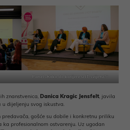
Panel „Kako do karijere u IT svijetu?“
kih znanstvenica,
Danica Kragic Jensfelt
, javila
 u dijeljenju svog iskustva.
predavača, gošće su dobile i konkretnu priliku
 ka profesionalnom ostvarenju. Uz ugodan