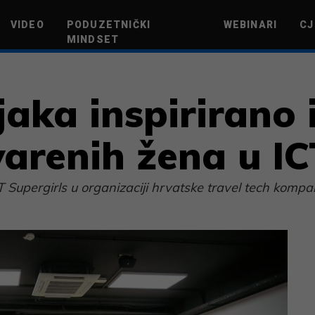
VIDEO
PODUZETNIČKI
WEBINARI
CJ
MINDSET
TEHNOLOGIJA
GREEN FUTURE
NOVAC
ŽIVOTNI STIL
NOVI POD
jaka inspirirano
varenih žena u IC
T Supergirls u organizaciji hrvatske travel tech komp