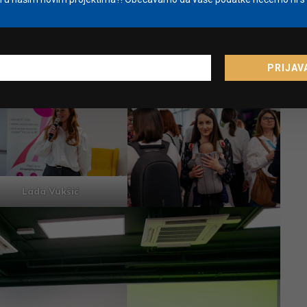
Dejan Nemčić
PRIJAV
Lada Vukšić