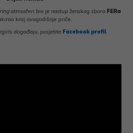
ring
atmosferi bio je nastup ženskog zbora
FERa
kirao kraj ovogodišnje priče.
rgirls događaju, posjetite
Facebook
profil
.