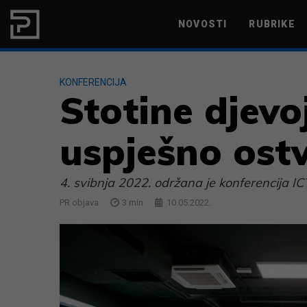
Skip to content
NOVOSTI
RUBRIKE
MARKETING
PRODUKTIVNOST
KONFERENCIJA
Stotine djevo
uspješno ost
4. svibnja 2022. održana je konferencija IC
PR objava
3
min
10.05.2022.