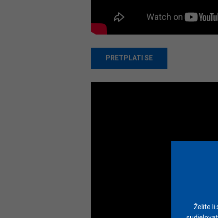
PRETPLATI SE
Želite l
sudjelovat