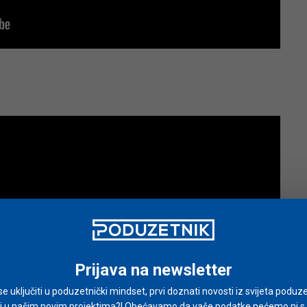
Prijava na newsletter
i se uključiti u poduzetnički mindset, prvi doznati novosti iz svijeta poduze
i u našim novim projektima?! Obećavamo da vaše podatke nećemo ni s ki