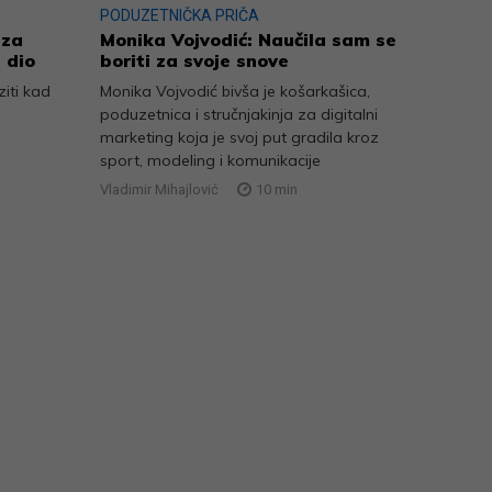
PODUZETNIČKA PRIČA
 za
Monika Vojvodić: Naučila sam se
 dio
boriti za svoje snove
iti kad
Monika Vojvodić bivša je košarkašica,
poduzetnica i stručnjakinja za digitalni
marketing koja je svoj put gradila kroz
sport, modeling i komunikacije
Vladimir Mihajlović
10
min