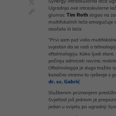
X
Synergy intraokularna leća ugr
Ugradnja ove intraokularne leće
Copy
glumac
Tim Roth
stigao na za
Link
multifokalnih leća omogućuje 
naočala ili leća.
“Prvi sam put vidio mutifokaln
svjestan da se radi o tehnologij
oftalmologiju. Kako ljudi star
počinju odmicati novine, mobite
Oftalmologija je dugo tražila 
konačno imamo to rješenje s 
dr. sc. Gabrić
.
Službenim priznanjem prestižn
Svjetlost još jednom je prepozn
jedan u svijetu po ugradnji Syn