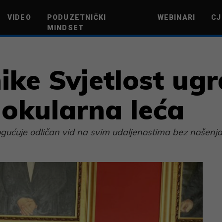
VIDEO
PODUZETNIČKI
WEBINARI
CJ
MINDSET
TEHNOLOGIJA
GREEN FUTURE
NOVAC
ŽIVOTNI STIL
NOVI POD
ike Svjetlost ug
aokularna leća
gućuje odličan vid na svim udaljenostima bez nošenja n