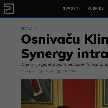
Skip to content
NOVOSTI
RUBRIKE
MARKETING
PRODUKTIVNOST
ZDRAVLJE
Osnivaču Klin
Synergy intr
Najnovija generacija multifokalnih leća omo
PR objava
< 1
min
23.04.2020.