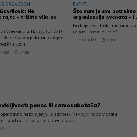
OR S POVODOM
EVENTI
Gavrilović: Ne
Što nam je sve potrebno
irajte – tržište više ne
organizaciju evenata – II.
Na koje sve stavke moramo paz
ech Weekend u Tbilisiju (GTWT)
organiziramo evente?
e tehnološki događaj i inovacijski
Valerija Jelaš
2
min
redišnje Azije
linger
6
min
evidljivost: ponos ili samosabotaža?
 operativno nezamjenjivi, a strateški nevidljivi, tada vlastitu
ite ispod razine koju ste odavno prerasli.
2
min