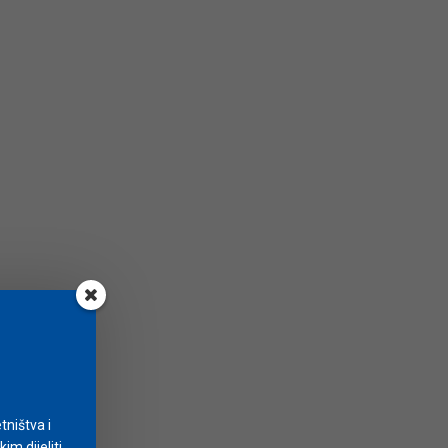
tništva i
m dijeliti.