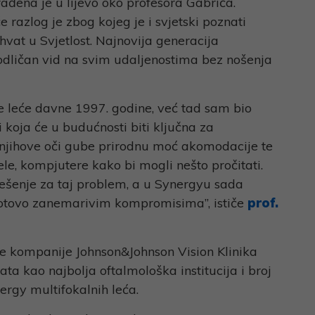
ađena je u lijevo oko profesora Gabrića.
 razlog je zbog kojeg je i svjetski poznati
hvat u Svjetlost. Najnovija generacija
odličan vid na svim udaljenostima bez nošenja
e leće davne 1997. godine, već tad sam bio
i koja će u budućnosti biti ključna za
e, njihove oči gube prirodnu moć akomodacije te
le, kompjutere kako bi mogli nešto pročitati.
rješenje za taj problem, a u Synergyu sada
gotovo zanemarivim kompromisima”, ističe
prof.
e kompanije Johnson&Johnson Vision Klinika
ata kao najbolja oftalmološka institucija i broj
ergy multifokalnih leća.