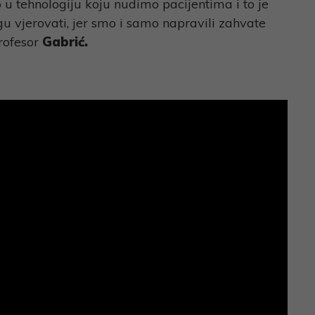
mo u tehnologiju koju nudimo pacijentima i to je
u vjerovati, jer smo i samo napravili zahvate
profesor
Gabrić.