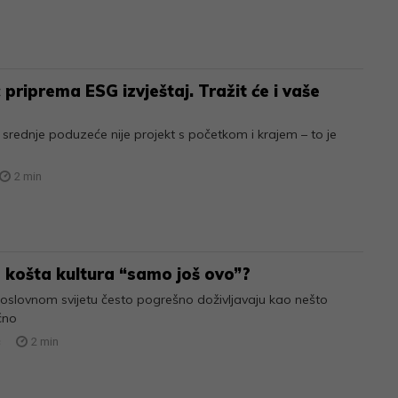
priprema ESG izvještaj. Tražit će i vaše
srednje poduzeće nije projekt s početkom i krajem – to je
2
min
 košta kultura “samo još ovo”?
poslovnom svijetu često pogrešno doživljavaju kao nešto
čno
ć
2
min