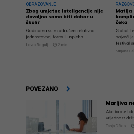
OBRAZOVANJE
RAZGOV
Zbog umjetne inteligencije nije
Matija 
dovoljno samo biti dobar u
komplic
školi?
čeka
Godinama su mladi učeni relativno
Global T
jednostavnoj formuli uspjeha
najveći j
festival s
Lovro Rogulj
2
min
Mirjana Fe
POVEZANO
Marljiva n
Ako birate biti
vrijednost drž
Tanja Džido