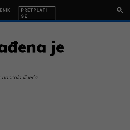
ENIK
PRETPLATI
SE
UZETNIK
INOVACIJA
BITI BOLJI
rađena je
aočala ili leća.