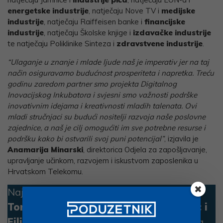
energetske industrije
, natječaju Nove TV i
medijske
industrije
, natječaju Raiffeisen banke i
financijske
industrije
, natječaju Školske knjige i
izdavačke industrije
te natječaju Poliklinike Sinteza i
zdravstvene industrije
.
“Ulaganje u znanje i mlade ljude naš je imperativ jer na taj
način osiguravamo budućnost prosperiteta i napretka. Treću
godinu zaredom partner smo projekta Digitalnog
Inovacijskog Inkubatora i svjesni smo važnosti podrške
inovativnim idejama i kreativnosti mladih talenata. Ovi
mladi stručnjaci su budući nositelji razvoja naše poslovne
zajednice, a naš je cilj omogućiti im sve potrebne resurse i
podršku kako bi ostvarili svoj puni potencijal”
, izjavila je
Anamarija Minarski
, direktorica Odjela za zapošljavanje,
upravljanje učinkom, razvojem i iskustvom zaposlenika u
Hrvatskom Telekomu.
Najbolji od najboljih ove godine bili su
Tomislav Kovačević, Gabriel Veselovac i
Filip Cica
, studenti
FERIT-a
iz
Osijeka
, sa