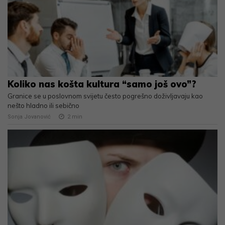
Koliko nas košta kultura “samo još ovo”?
Granice se u poslovnom svijetu često pogrešno doživljavaju kao
nešto hladno ili sebično
Sonja Jovanović
2
min