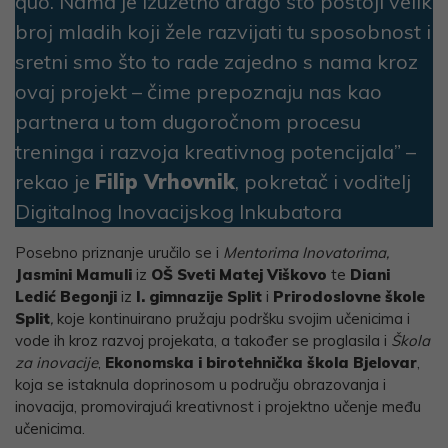
quo. Nama je izuzetno drago što postoji velik
broj mladih koji žele razvijati tu sposobnost i
sretni smo što to rade zajedno s nama kroz
ovaj projekt – čime prepoznaju nas kao
partnera u tom dugoročnom procesu
treninga i razvoja kreativnog potencijala” –
rekao je
Filip Vrhovnik
, pokretač i voditelj
Digitalnog Inovacijskog Inkubatora
Posebno priznanje uručilo se i
Mentorima Inovatorima,
Jasmini Mamuli
iz
OŠ Sveti Matej Viškovo
te
Diani
Ledić Begonji
iz
I. gimnazije Split
i
Prirodoslovne škole
Split
,
koje kontinuirano pružaju podršku svojim učenicima i
vode ih kroz razvoj projekata, a također se proglasila i
Škola
za inovacije
,
Ekonomska i birotehnička škola Bjelovar
,
koja se istaknula doprinosom u području obrazovanja i
inovacija, promovirajući kreativnost i projektno učenje među
učenicima.