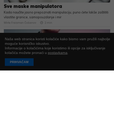
Sve maske manipulatora
Kada naučite jasno prepoznati manipulaciju, puno ćete lakše zaštititi
vlastite granice, samopouzdanje i mir
Mirta Fraisman Čobanov
2
min
Naša web stranica koristi kolačiće kako bismo vam pružili najbolje
moguće korisničko iskustvo.
Informacije o kolačićima koje koristimo ili opcije za isključivanje
kolačića možete pronaći u
postavkama
.
PRIHVAĆAM
EU Inc. – Može li Europa konačno dobiti svoj
“Delaware model” do 2028.?
EK je predstavila u ožujku 2026. godine prijedlog novog europskog
pravnog oblika društva pod nazivom “EU Inc.”
Petar Petrić
4
min