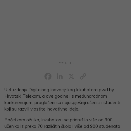
Foto: DII PR
Facebook
LinkedIn
X
Copy
Link
U 4. izdanju Digitalnog Inovacijskog Inkubatora pwd by
Hrvatski Telekom, a ove godine i s međunarodnom
konkurencijom, proglašeni su najuspješniji učenici i studenti
koji su razvili vlastite inovativne ideje.
Početkom ožujka, Inkubatoru se pridružilo više od 900
učenika iz preko 70 različitih škola i više od 900 studenata