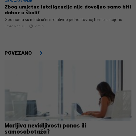
OBRAZOVANJE
Zbog umjetne inteligencije nije dovoljno samo biti
dobar u školi?
Godinama su mladi učeni relativno jednostavnoj formuli uspjeha
Lovro Rogulj
2
min
POVEZANO
Marljiva nevidljivost: ponos ili
samosabotaža?