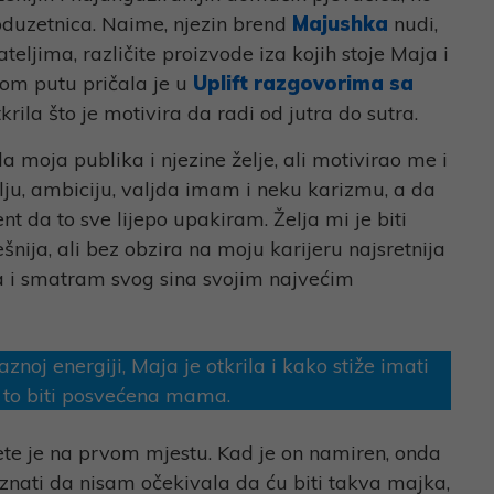
poduzetnica. Naime, njezin brend
Majushka
nudi,
ljima, različite proizvode iza kojih stoje Maja i
kom putu pričala je u
Uplift razgovorima sa
otkrila što je motivira da radi od jutra do sutra.
 moja publika i njezine želje, ali motivirao me i
ju, ambiciju, valjda imam i neku karizmu, a da
 da to sve lijepo upakiram. Želja mi je biti
nija, ali bez obzira na moju karijeru najsretnija
 i smatram svog sina svojim najvećim
noj energiji, Maja je otkrila i kako stiže imati
z to biti posvećena mama.
jete je na prvom mjestu. Kad je on namiren, onda
nati da nisam očekivala da ću biti takva majka,