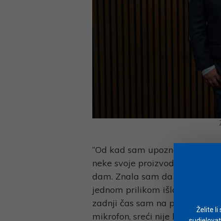
“Od kad sam upoznala muža, o
neke svoje proizvode jer su me
dam. Znala sam da bih trebala i
jednom prilikom išla na rođenda
zadnji čas sam na prijedlog prij
Želite l
mikrofon, sreći nije bilo kraja,
sudjelovat