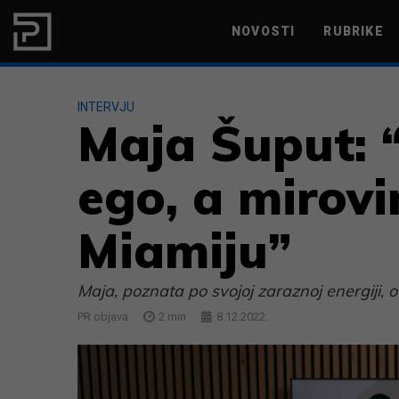
Skip to content
NOVOSTI
RUBRIKE
MARKETING
PRODUKTIVNOST
INTERVJU
Maja Šuput: “
ego, a mirovi
Miamiju”
Maja, poznata po svojoj zaraznoj energiji, ot
PR objava
2
min
8.12.2022.