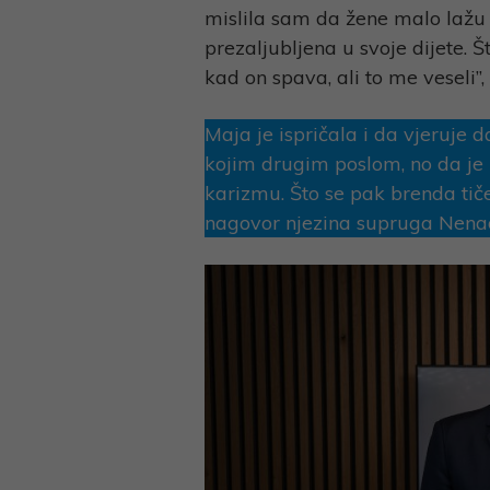
mislila sam da žene malo lažu 
prezaljubljena u svoje dijete. 
kad on spava, ali to me veseli”
Maja je ispričala i da vjeruje 
kojim drugim poslom, no da je u
karizmu. Što se pak brenda tiče,
nagovor njezina supruga Nena