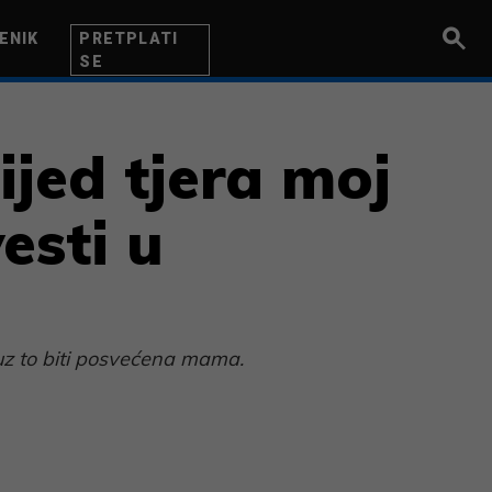
ENIK
PRETPLATI
SE
UZETNIK
INOVACIJA
BITI BOLJI
jed tjera moj
esti u
i uz to biti posvećena mama.