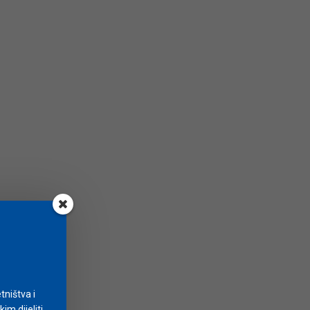
tništva i
m dijeliti.