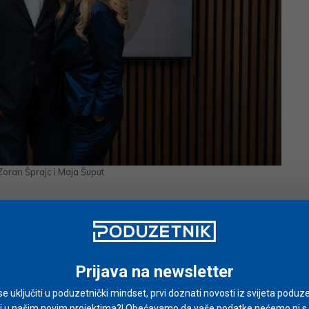
Zoran Šprajc i Maja Šuput
n mi je govorio da ne može vjerovati da nemam
 djeca na koncertima uvijek molila da im nešto
mati, ali nikad se nisam u to bacila. I onda sam
n jedne curice, nisam znala što joj kupiti i u
Prijava na newsletter
atelja kupila mikrofon. Kad je ona otvorila taj
i se uključiti u poduzetnički mindset, prvi doznati novosti iz svijeta poduze
 svi drugi pokloni su bili bezvezni. Vraćala sam se
i u našim novim projektima?! Obećavamo da vaše podatke nećemo ni s ki