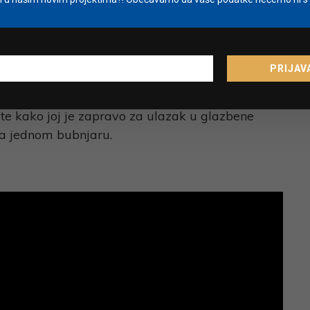
mu da moram imati svoj mikrofon”, ispričala je
ostao apsolutno najvažniji proizvod koji nudi
kciju predmeta svako malo nadopunjuje.
PRIJAV
je dostupan na Mastercardovoj platformi
Uplift.hr
 rekla da mirovinu planira provesti u Miamiju,
 te kako joj je zapravo za ulazak u glazbene
a jednom bubnjaru.