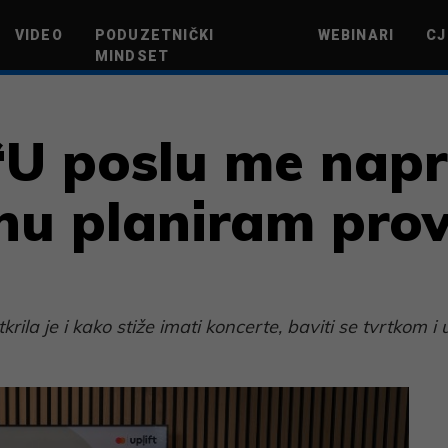
VIDEO
PODUZETNIČKI
WEBINARI
CJ
MINDSET
TEHNOLOGIJA
GREEN FUTURE
NOVAC
ŽIVOTNI STIL
NOVI POD
U poslu me napri
nu planiram prov
krila je i kako stiže imati koncerte, baviti se tvrtkom 