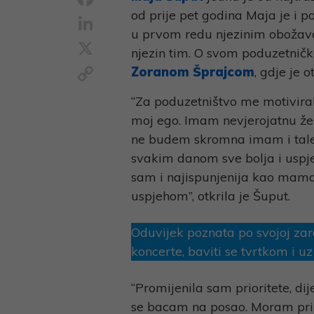
od prije pet godina Maja je i 
LinkedIn
u prvom redu njezinim obožavate
X
njezin tim. O svom poduzetnič
Copy
Zoranom Šprajcom
, gdje je 
Link
“Za poduzetništvo me motivirala
moj ego. Imam nevjerojatnu žel
ne budem skromna imam i talent
svakim danom sve bolja i uspješ
sam i najispunjenija kao mama
uspjehom”, otkrila je Šuput.
Oduvijek poznata po svojoj zaraz
koncerte, baviti se tvrtkom i u
“Promijenila sam prioritete, di
se bacam na posao. Moram priz