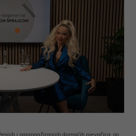
ženijih i najangažiranijih domaćih pjevačica, no