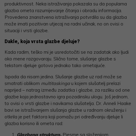
produktivnost. Neka istraživanja pokazala su da popularna
glazba ometa razumijevanje čitanja i obradu informacija.
Provedena znanstvena istraživanja potvrdila su da glazba
može imati pozitivan utjecaj na radni učinak, no on ovisi o
situaciji i vrsti glazbe.
Dakle, koja vrsta glazbe djeluje?
Kada radim, teško mi je usredotočiti se na zadatak ako ljudi
oko mene razgovaraju. Slično tome, slušanje glazbe s
tekstom djeluje gotovo jednako tako ometajuće.
Ispada da nisam jedina. Slušanje glazbe uz rad može se
smatrati oblikom
multitaskinga
u kojem slušatelj prelazi
naprijed – natrag između zadatka i glazbe, za razliku od one
glazbe koja jednostavno igra pozadinsku ulogu. Još jednom,
to ovisi o vrsti glazbe i navikama slušatelja. Dr. Anneli Haake
bavi se istraživanjem slušanja glazbe u radnom okruženju i
otkrila je pet faktora koji pomažu pri određivanju djeluje li
glazba korisno ili ometa rad:
Glazbena struktura.
Pjesme sa složenijom