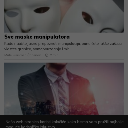
Sve maske manipulatora
Kada naučite jasno prepoznati manipulaciju, puno ćete lakše zaštititi
vlastite granice, samopouzdanje i mir
Mirta Fraisman Čobanov
2
min
Naša web stranica koristi kolačiće kako bismo vam pružili najbolje
EU Inc. – Može li Europa konačno dobiti svoj
moguće korisničko iskustvo.