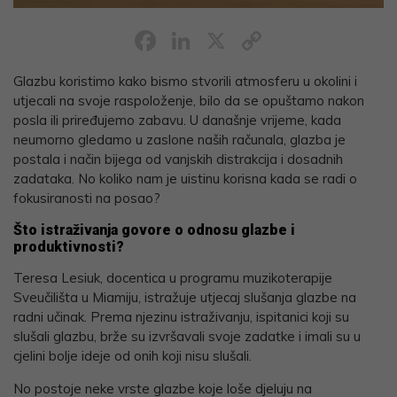
Facebook
LinkedIn
X
Copy
Link
Glazbu koristimo kako bismo stvorili atmosferu u okolini i
utjecali na svoje raspoloženje, bilo da se opuštamo nakon
posla ili priređujemo zabavu. U današnje vrijeme, kada
neumorno gledamo u zaslone naših računala, glazba je
postala i način bijega od vanjskih distrakcija i dosadnih
zadataka. No koliko nam je uistinu korisna kada se radi o
fokusiranosti na posao?
Što istraživanja govore o odnosu glazbe i
produktivnosti?
Teresa Lesiuk, docentica u programu muzikoterapije
Sveučilišta u Miamiju, istražuje utjecaj slušanja glazbe na
radni učinak. Prema njezinu istraživanju, ispitanici koji su
slušali glazbu, brže su izvršavali svoje zadatke i imali su u
cjelini bolje ideje od onih koji nisu slušali.
No postoje neke vrste glazbe koje loše djeluju na