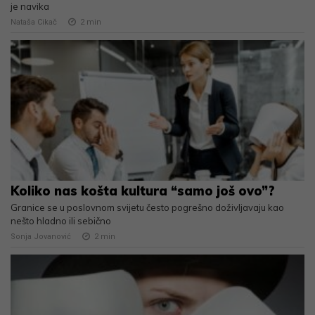
je navika
Nataša Cikač
2
min
Koliko nas košta kultura “samo još ovo”?
Granice se u poslovnom svijetu često pogrešno doživljavaju kao
nešto hladno ili sebično
Sonja Jovanović
2
min