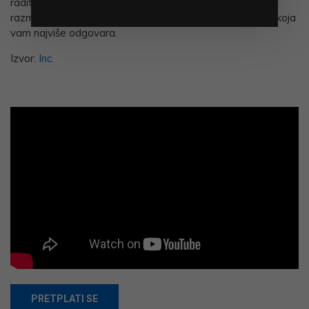
radite na računalu. Stoga, ako slušate glazbu dok radite,
razmislite o ovih pet navedenih kriterija i pronađete onu koja
vam najviše odgovara.
Izvor:
Inc.
PRETPLATI SE