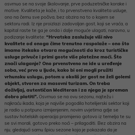
osvrnuo se na svoje školovanje, prve poduzetničke korake i
motive. Kvaliteta je kaže, i to prvenstveno kvaliteta usluge,
ono na čemu sve počiva, bez obzira na to o kojem se
sektoru radi. Iz nje proizlazi zadovoljan gost, koji se vraća, a
kapital raste te ga je onda i dalje moguće ulagati, naravno, u
podizanje kvalitete:
“Hrvatska zaslužuje viši nivo
kvalitete od onoga čime trenutno raspolaže – ono što
imamo itekako otvara mogućnosti da kroz turističke
usluge privuče i primi goste više platežne moći. Što
znači ulaganje? Ono prvenstveno ne ide u uređenje
soba, već prvo u ljude, kako bi oni mogli pružiti
vrhunsku uslugu, potom u okoliš jer gost ne želi golemi
objekt, stvoren za masovni turizam. On treba
doživljaj, autentičan Mediteran i za njega je spreman
dobro platiti”.
Osvrnuo se na ovu sezonu, najtežu i
najkraću ikada, koja je najviše pogodila hotelijerski sektor koji
je radio u potpuno izmijenjenim, novim uvjetima gdje se
sustav hotelskih operacija promijenio gotovo iz temelja te su
se svi morali, gotovo preko noći – prilagoditi. Bez obzira na
nju, gledajući samu špicu sezone koja je pokazala da je