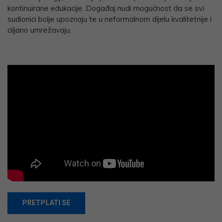
kontinuirane edukacije. Događaj nudi mogućnost da se svi
sudionici bolje upoznaju te u neformalnom dijelu kvalitetnije i
ciljano umrežavaju.
PRETPLATI SE