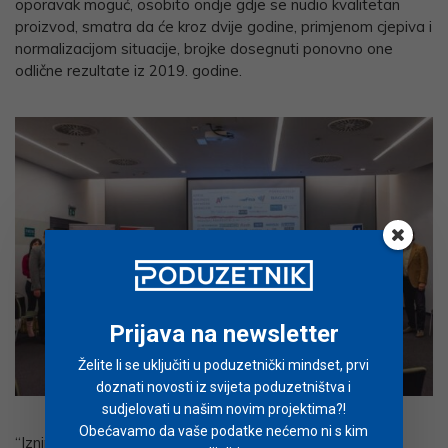
oporavak moguć, osobito ondje gdje se nudio kvalitetan
proizvod, smatra da će kroz dvije godine, primjenom cjepiva i
normalizacijom situacije, brojke dosegnuti ponovno one
odlične rezultate iz 2019. godine.
Prijava na newsletter
Želite li se uključiti u poduzetnički mindset, prvi
doznati novosti iz svijeta poduzetništva i
sudjelovati u našim novim projektima?!
Obećavamo da vaše podatke nećemo ni s kim
“Iznimno smo zadovoljne predavanjem gospodina