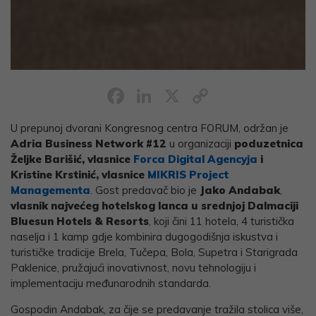
Facebook
LinkedIn
X
Copy
Link
U prepunoj dvorani Kongresnog centra FORUM, održan je
Adria Business Network
#12
u organizaciji
poduzetnica
Željke Barišić, vlasnice
Forca Digital Agencyja
i
Kristine Krstinić, vlasnice
MIKRIS Project
Managementa
. Gost predavač bio je
Jako Andabak
,
vlasnik najvećeg hotelskog lanca u srednjoj Dalmaciji
Bluesun Hotels & Resorts
, koji čini 11 hotela, 4 turistička
naselja i 1 kamp gdje kombinira dugogodišnja iskustva i
turističke tradicije Brela, Tučepa, Bola, Supetra i Starigrada
Paklenice, pružajući inovativnost, novu tehnologiju i
implementaciju međunarodnih standarda.
Gospodin Andabak, za čije se predavanje tražila stolica više,