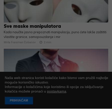
Sve maske manipulatora
Kada naučite jasno prepoznati manipulaciju, puno ćete lakše zaštititi
vlastite granice, samopouzdanje i mir
Mirta Fraisman Čobanov
2
min
Naša web stranica koristi kolačiće kako bismo vam pružili najbolje
moguće korisničko iskustvo.
Informacije o kolačićima koje koristimo ili opcije za isključivanje
kolačića možete pronaći u
postavkama
.
PRIHVAĆAM
EU Inc. – Može li Europa konačno dobiti svoj
“Delaware model” do 2028.?