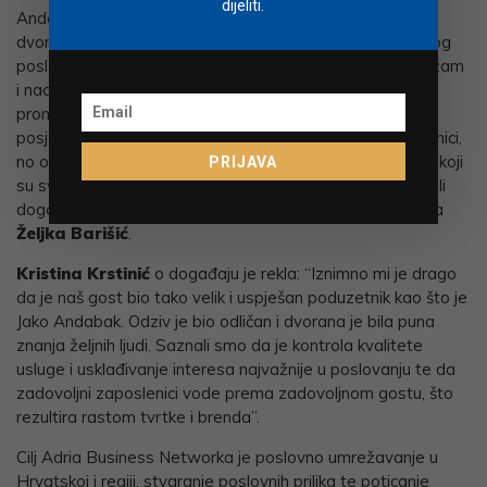
dijeliti.
Andabaka zbog kojeg se tražila, ne stolica više, nego
dvorana više. Naš se gost osvrnuo na same početke svog
poslovanja, komentirajući potom situaciju vezanu za turizam
i nadolazeću sezonu. Sa svojim pitanjima, njegovim se
promišljanjima pridružio velik broj prisutnih u publici. Naše
posjetitelje u najvećem postotku čine etablirani poduzetnici,
no ovoga smo puta imali i studente Visoke škole Aspira, koji
PRIJAVA
su svojim pitanjima potaknuli zanimljivu raspravu te u cijeli
događaj unijeli jednu novu energiju”, rekla je nakon eventa
Željka Barišić
.
Kristina Krstinić
o događaju je rekla: “Iznimno mi je drago
da je naš gost bio tako velik i uspješan poduzetnik kao što je
Jako Andabak. Odziv je bio odličan i dvorana je bila puna
znanja željnih ljudi. Saznali smo da je kontrola kvalitete
usluge i usklađivanje interesa najvažnije u poslovanju te da
zadovoljni zaposlenici vode prema zadovoljnom gostu, što
rezultira rastom tvrtke i brenda”.
Cilj Adria Business Networka je poslovno umrežavanje u
Hrvatskoj i regiji, stvaranje poslovnih prilika te poticanje