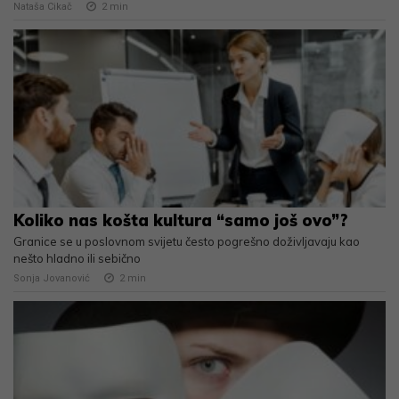
Nataša Cikač
2
min
Koliko nas košta kultura “samo još ovo”?
Granice se u poslovnom svijetu često pogrešno doživljavaju kao
nešto hladno ili sebično
Sonja Jovanović
2
min