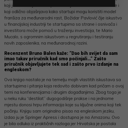
koji je osnivač jedne od prvih ozbiljnih franšiza iz Hrvatske i
koji odlično objašnjava kako startupi mogu koristiti model
franšiza za međunarodni rast, Božidar Pavlović čije iskustvo
u financijskoj industriji te startupima sa strane i osnivača i
investitora može pomoći u traženju investicija, te Mario
Mucalo, s ogromnim iskustvom u regrutiranju i testiranju
novih zaposlenika, na međunarodnoj razini.
Recenzent Bruno Balen kaže:
“
Dao bih svijet da sam
imao takav priručnik kad smo počinjali…” Zašto
priručnik objavljujete tek sad i zašto prvo izdanje na
engleskom?
Ova knjiga nastala je na temelju mojih vlastitih iskustava sa
startupima i pitanja koja redovito dobivam kad pričam o ovoj
temi na konferencijama i drugim događanjima. Zbog toga je
u neku ruku “destilat” dugogodišnje prakse i na jednome
mjestu donosi hrpu informacija koje su ključne onima koji tek
počinju. Knjigu sam originalno pisao na engleskom jeziku,
izdao ju je Springer Apress i dostupna je na Amazonu. Ovo
je bila odluka iz praktičnih razloga jer Hrvatska je postala