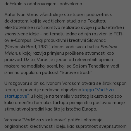
dočekala s odobravanjem i pohvalama.
Autor Ivan Voras višestruki je startuper i poduzetnik s
doktoratom, koji je već tijekom studija na Fakultetu
elektrotehnike i računarstva realizirao svoje i poduzetničke i
znanstvene ideje – na temelju jedne od njih razvijen je FER-
ov e-Campus. Ovaj produktivni i kreativni Slavonac
(Slavonski Brod, 1981.) danas vodi svoju tvrtku
Equinox
Vision
, u kojoj razvija primjenu proširene stvarnosti kao
proizvod. Uz to, Voras je i jedan od relevantnih opinion
makera na medijskoj sceni, koji sa Sašom Tenodijem vodi
iznimno popularan podcast “Surove strasti”.
U razgovoru s dr. sc. Ivanom Vorasom otvara se širok raspon
tema, no povod je nedavno objavljena
knjiga “Vodič za
startupove”
, u kojoj je na temelju vlastitog iskustva opisao
kako američku formulu startupa primijeniti u poslovno manje
stimulativnoj sredini kao što je istočna Europa.
Vorasov “Vodič za startupove“ potiče i ohrabruje
originalnost, kreativnost i ideju, kao suprotnost sveprisutnom