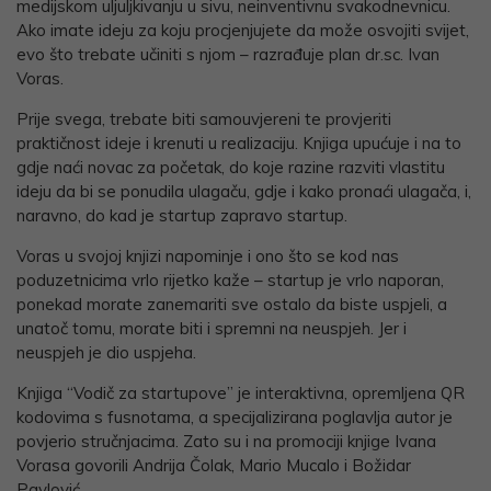
medijskom uljuljkivanju u sivu, neinventivnu svakodnevnicu.
Ako imate ideju za koju procjenjujete da može osvojiti svijet,
evo što trebate učiniti s njom – razrađuje plan dr.sc. Ivan
Voras.
Prije svega, trebate biti samouvjereni te provjeriti
praktičnost ideje i krenuti u realizaciju. Knjiga upućuje i na to
gdje naći novac za početak, do koje razine razviti vlastitu
ideju da bi se ponudila ulagaču, gdje i kako pronaći ulagača, i,
naravno, do kad je startup zapravo startup.
Voras u svojoj knjizi napominje i ono što se kod nas
poduzetnicima vrlo rijetko kaže – startup je vrlo naporan,
ponekad morate zanemariti sve ostalo da biste uspjeli, a
unatoč tomu, morate biti i spremni na neuspjeh. Jer i
neuspjeh je dio uspjeha.
Knjiga “Vodič za startupove” je interaktivna, opremljena QR
kodovima s fusnotama, a specijalizirana poglavlja autor je
povjerio stručnjacima. Zato su i na promociji knjige Ivana
Vorasa govorili Andrija Čolak, Mario Mucalo i Božidar
Pavlović.