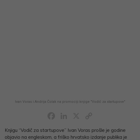
Ivan Voras i Andrija Čolak na promociji knjige "Vodič za startupove"
Facebook
LinkedIn
X
Copy
Link
Knjigu “Vodič za startupove” Ivan Voras prošle je godine
objavio na engleskom, a friško hrvatsko izdanje publika je