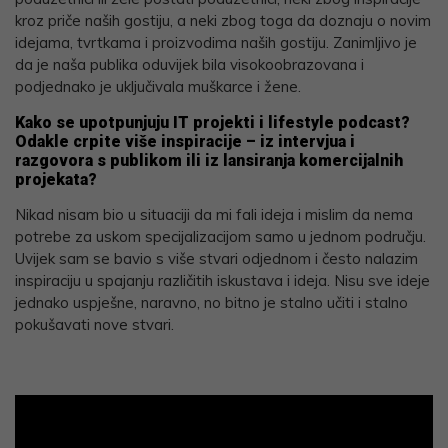
kroz priče naših gostiju, a neki zbog toga da doznaju o novim
idejama, tvrtkama i proizvodima naših gostiju. Zanimljivo je
da je naša publika oduvijek bila visokoobrazovana i
podjednako je uključivala muškarce i žene.
Kako se upotpunjuju IT projekti i lifestyle podcast?
Odakle crpite više inspiracije – iz intervjua i
razgovora s publikom ili iz lansiranja komercijalnih
projekata?
Nikad nisam bio u situaciji da mi fali ideja i mislim da nema
potrebe za uskom specijalizacijom samo u jednom području.
Uvijek sam se bavio s više stvari odjednom i često nalazim
inspiraciju u spajanju različitih iskustava i ideja. Nisu sve ideje
jednako uspješne, naravno, no bitno je stalno učiti i stalno
pokušavati nove stvari.