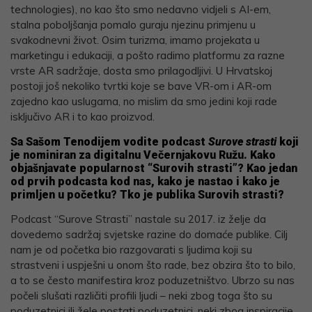
technologies), no kao što smo nedavno vidjeli s AI-em,
stalna poboljšanja pomalo guraju njezinu primjenu u
svakodnevni život. Osim turizma, imamo projekata u
marketingu i edukaciji, a pošto radimo platformu za razne
vrste AR sadržaje, dosta smo prilagodljivi. U Hrvatskoj
postoji još nekoliko tvrtki koje se bave VR-om i AR-om
zajedno kao uslugama, no mislim da smo jedini koji rade
isključivo AR i to kao proizvod.
Sa Sašom Tenodijem vodite podcast
Surove strasti
koji
je nominiran za digitalnu Večernjakovu Ružu. Kako
objašnjavate popularnost “Surovih strasti”? Kao jedan
od prvih podcasta kod nas, kako je nastao i kako je
primljen u početku? Tko je publika Surovih strasti?
Podcast “Surove Strasti” nastale su 2017. iz želje da
dovedemo sadržaj svjetske razine do domaće publike. Cilj
nam je od početka bio razgovarati s ljudima koji su
strastveni i uspješni u onom što rade, bez obzira što to bilo,
a to se često manifestira kroz poduzetništvo. Ubrzo su nas
počeli slušati različiti profili ljudi – neki zbog toga što su
poduzetnici ili žele postati poduzetnici, neki zbog inspiracije