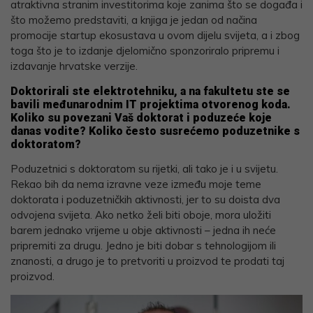
atraktivna stranim investitorima koje zanima što se događa i
što možemo predstaviti, a knjiga je jedan od načina
promocije startup ekosustava u ovom dijelu svijeta, a i zbog
toga što je to izdanje djelomično sponzoriralo pripremu i
izdavanje hrvatske verzije.
Doktorirali ste elektrotehniku, a na fakultetu ste se
bavili međunarodnim IT projektima otvorenog koda.
Koliko su povezani Vaš doktorat i poduzeće koje
danas vodite? Koliko često susrećemo poduzetnike s
doktoratom?
Poduzetnici s doktoratom su rijetki, ali tako je i u svijetu.
Rekao bih da nema izravne veze između moje teme
doktorata i poduzetničkih aktivnosti, jer to su doista dva
odvojena svijeta. Ako netko želi biti oboje, mora uložiti
barem jednako vrijeme u obje aktivnosti – jedna ih neće
pripremiti za drugu. Jedno je biti dobar s tehnologijom ili
znanosti, a drugo je to pretvoriti u proizvod te prodati taj
proizvod.