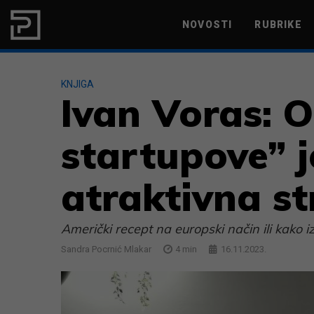
Skip to content
NOVOSTI
RUBRIKE
MARKETING
PRODUKTIVNOST
KNJIGA
Ivan Voras: 
startupove” j
atraktivna s
Američki recept na europski način ili kako i
Sandra Pocrnić Mlakar
4
min
16.11.2023.