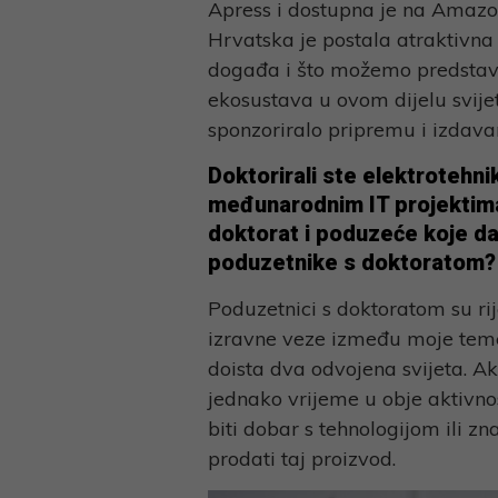
Apress i dostupna je na Amazonu
Hrvatska je postala atraktivna
događa i što možemo predstavit
ekosustava u ovom dijelu svijet
sponzoriralo pripremu i izdavan
Doktorirali ste elektrotehnik
međunarodnim IT projektima
doktorat i poduzeće koje d
poduzetnike s doktoratom?
Poduzetnici s doktoratom su rije
izravne veze između moje teme 
doista dva odvojena svijeta. Ak
jednako vrijeme u obje aktivnos
biti dobar s tehnologijom ili zna
prodati taj proizvod.