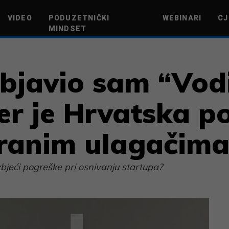
VIDEO
PODUZETNIČKI
WEBINARI
CJ
MINDSET
TEHNOLOGIJA
GREEN FUTURE
NOVAC
ŽIVOTNI STIL
NOVI POD
Objavio sam “Vod
er je Hrvatska p
tranim ulagačim
zbjeći pogreške pri osnivanju startupa?