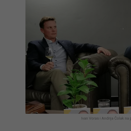
Ivan Voras i Andrija Čolak na