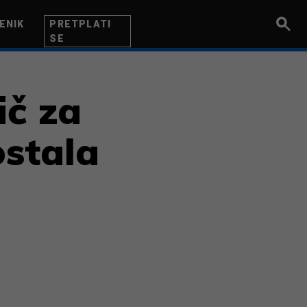
ENIK
PRETPLATI
SE
UZETNIK
INOVACIJA
BITI BOLJI
ič za
ostala
a