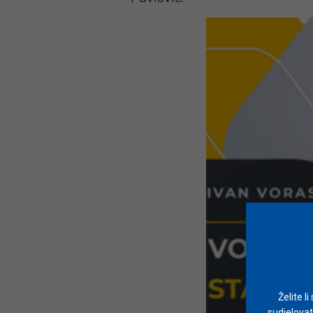
Želite l
sudjelovat