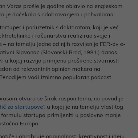
van Voras prošle je godine objavio na engleskom,
ika je dočekala s odobravanjem i pohvalama.
startuper i poduzetnik s doktoratom, koji je već
ktrotehnike i računarstva realizirao svoje i
 – na temelju jedne od njih razvijen je FER-ov e-
ativni Slavonac (Slavonski Brod, 1981.) danas
n
, u kojoj razvija primjenu proširene stvarnosti
 jedan od relevantnih opinion makera na
m Tenodijem vodi iznimno popularan podcast
orasom otvara se širok raspon tema, no povod je
dič za startupove”
, u kojoj je na temelju vlastitog
 formulu startupa primijeniti u poslovno manje
 istočna Europa.
tiče i ohrabruje originalnost, kreativnost i ideju,