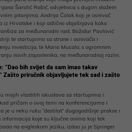
ijana Šarolić Robić, odvjetnica s dugim stažem
vnim pitanjima, Andrija Čolak koji je osnivač
za iz Hrvatske i koji odlično objašnjava kako
franšiza za međunarodni rast, Božidar Pavlović
striji te startupima sa strane i osnivača i
enju investicija, te Mario Mucalo, s ogromnim
iranju novih zaposlenika, na međunarodnoj razini.
e:
“
Dao bih svijet da sam imao takav
” Zašto priručnik objavljujete tek sad i zašto
u mojih vlastitih iskustava sa startupima i
kad pričam o ovoj temi na konferencijama i
je u neku ruku “destilat” dugogodišnje prakse i
informacija koje su ključne onima koji tek
pisao na engleskom jeziku, izdao ju je Springer