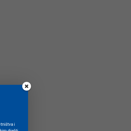
tništva i
m dijeliti.