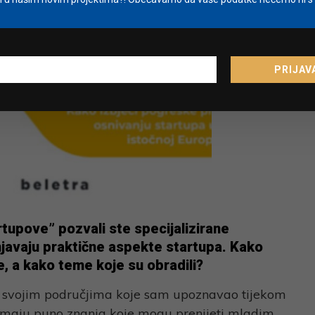
PRIJAV
rtupove” pozvali ste specijalizirane
njavaju praktične aspekte startupa. Kako
e, a kako teme koje su obradili?
 u svojim područjima koje sam upoznavao tijekom
 imaju puno znanja koje mogu prenijeti mladim