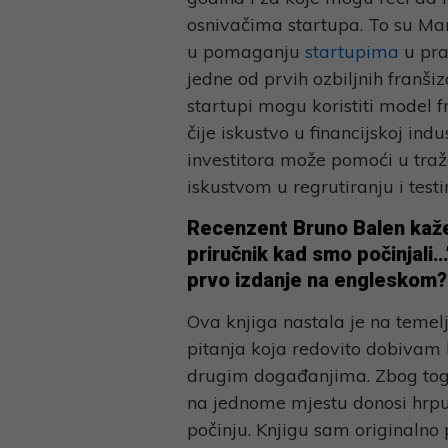
osnivačima startupa. To su Mar
u pomaganju
startupima
u pra
jedne od prvih ozbiljnih franši
startupi mogu koristiti model 
čije iskustvo u financijskoj indu
investitora može pomoći u traž
iskustvom u regrutiranju i test
Recenzent Bruno Balen kaž
priručnik kad smo počinjali…
prvo izdanje na engleskom?
Ova knjiga nastala je na temelj
pitanja koja redovito dobivam 
drugim događanjima. Zbog toga 
na jednome mjestu donosi hrpu 
počinju. Knjigu sam originalno 