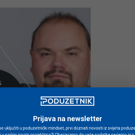
Prijava na newsletter
i se uključiti u poduzetnički mindset, prvi doznati novosti iz svijeta poduze
i u našim novim projektima?! Obećavamo da vaše podatke nećemo ni s ki