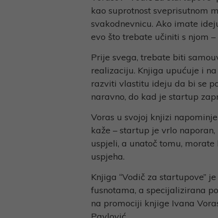
kao suprotnost sveprisutnom me
svakodnevnicu. Ako imate ideju 
evo što trebate učiniti s njom –
Prije svega, trebate biti samouv
realizaciju. Knjiga upućuje i n
razviti vlastitu ideju da bi se 
naravno, do kad je startup zap
Voras u svojoj knjizi napominje
kaže – startup je vrlo naporan
uspjeli, a unatoč tomu, morate b
uspjeha.
Knjiga “Vodič za startupove” j
fusnotama, a specijalizirana po
na promociji knjige Ivana Vora
Pavlović.