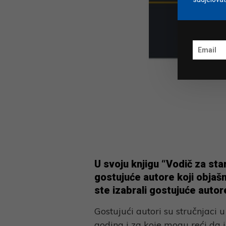
U svoju knjigu “Vodič za sta
gostujuće autore koji objaš
ste izabrali gostujuće autor
Gostujući autori su stručnjaci
godina i za koje mogu reći da