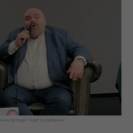
 promociji knjige "Vodič za startupove"