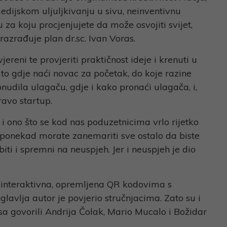
dijskom uljuljkivanju u sivu, neinventivnu
za koju procjenjujete da može osvojiti svijet,
 razrađuje plan dr.sc. Ivan Voras.
jereni te provjeriti praktičnost ideje i krenuti u
a to gdje naći novac za početak, do koje razine
ponudila ulagaču, gdje i kako pronaći ulagača, i,
ravo startup.
 i ono što se kod nas poduzetnicima vrlo rijetko
, ponekad morate zanemariti sve ostalo da biste
iti i spremni na neuspjeh. Jer i neuspjeh je dio
e interaktivna, opremljena QR kodovima s
glavlja autor je povjerio stručnjacima. Zato su i
sa govorili Andrija Čolak, Mario Mucalo i Božidar