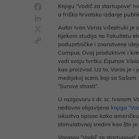
Facebook
Knjigu “Vodič za startupove” I
a friško hrvatsko izdanje publ
LinkedIn
X
Autor Ivan Voras višestruki je 
tijekom studija na Fakultetu ele
Copy
poduzetničke i znanstvene ideje
Link
Campus. Ovaj produktivni i kre
vodi svoju tvrtku
Equinox Visio
kao proizvod. Uz to, Voras je i
medijskoj sceni, koji sa Sašo
“Surove strasti”.
U razgovoru s dr. sc. Ivanom V
nedavno objavljena
knjiga “Vo
iskustva opisao kako američku
stimulativnoj sredini kao što je
Vorasov “Vodič za startupove“ po