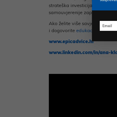
strateška investicija. S njome 
samouvjerenije zaposlenike, ve
Ako želite više savjeta o poslo
i dogovorite
edukacij
u za vašu 
www.epicadvice.hr
www.linkedin.com/in/ana-kla