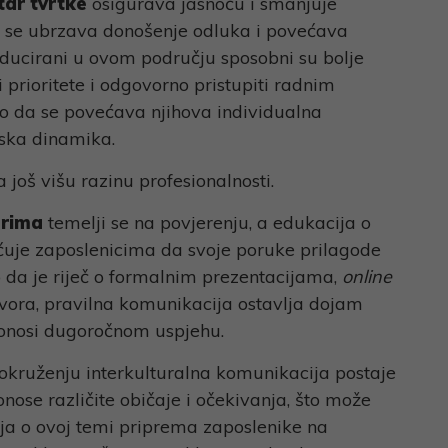
tar tvrtke
osigurava jasnoću i smanjuje
se ubrzava donošenje odluka i povećava
 educirani u ovom području sposobni su bolje
ti prioritete i odgovorno pristupiti radnim
o da se povećava njihova individualna
imska dinamika.
 još višu razinu profesionalnosti.
erima
temelji se na povjerenju, a edukacija o
uje zaposlenicima da svoje poruke prilagode
o da je riječ o formalnim prezentacijama,
online
ovora, pravilna komunikacija ostavlja dojam
idonosi dugoročnom uspjehu.
okruženju interkulturalna komunikacija postaje
onose različite običaje i očekivanja, što može
ja o ovoj temi priprema zaposlenike na