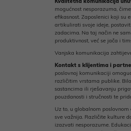
Kvalitetna komunikacija unu
mogućnost nesporazuma, čime 
efikasnost. Zaposlenici koji su
artikulirati svoje ideje, postavi
zadacima. Na taj način ne sam
produktivnost, već se jača i t
Vanjska komunikacija zahtijeva
Kontakt s klijentima i partn
poslovnoj komunikaciji omoguć
različitim vrstama publike. Bil
sastancima ili rješavanju prig
pouzdanosti i stručnosti te pr
Uz to, u globalnom poslovnom 
sve važnija. Različite kulture d
izazvati nesporazume. Edukaci