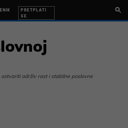
ENIK
PRETPLATI
SE
UZETNIK
INOVACIJA
BITI BOLJI
slovnoj
ostvariti održiv rast i stabilne poslovne