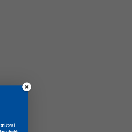
tništva i
m dijeliti.