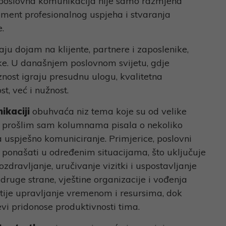
a poslovna komunikacija nije samo razmjena
lement profesionalnog uspjeha i stvaranja
.
ljaju dojam na klijente, partnere i zaposlenike,
tke. U današnjem poslovnom svijetu, gdje
iznost igraju presudnu ulogu, kvalitetna
t, već i nužnost.
ikaciji
obuhvaća niz tema koje su od velike
U prošlim sam kolumnama pisala o nekoliko
a uspješno komuniciranje. Primjerice, poslovni
 ponašati u određenim situacijama, što uključuje
zdravljanje, uručivanje vizitki i uspostavljanje
druge strane, vještine organizacije i vođenja
ije upravljanje vremenom i resursima, dok
jevi pridonose produktivnosti tima.