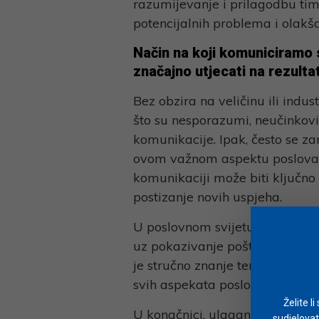
razumijevanje i prilagodbu tim
potencijalnih problema i ola
Način na koji komuniciramo 
značajno utjecati na rezulta
Bez obzira na veličinu ili indu
što su nesporazumi, neučinkoviti
komunikacije. Ipak, često se 
ovom važnom aspektu poslovanj
komunikaciji može biti ključno
postizanje novih uspjeha.
U poslovnom svijetu poznavanje
uz pokazivanje poštovanja prem
je stručno znanje temelj svako
svih aspekata poslovne komunik
Želite l
U konačnici, ulaganje u edukaci
sudjelovat