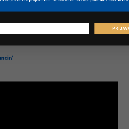
vaša tvrtka ne samo da gradi stručnije i
ć i jača svoju konkurentsku prednost.
vnoj komunikaciji, pratite me u sljedećoj kolumni
PRIJAV
tvrtku.
ncir/