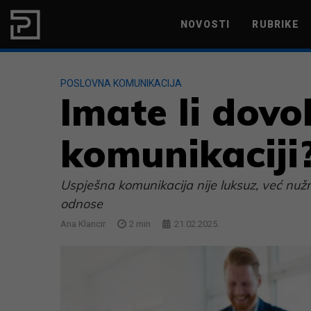
Skip to content
NOVOSTI
RUBRIKE
MARKETING
PRODUKTIVNOST
POSLOVNA KOMUNIKACIJA
Imate li dovo
komunikaciji
Uspješna komunikacija nije luksuz, već nužno
odnose
Ana Klancir
2
min
21.02.2025.