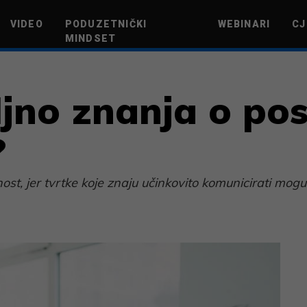
VIDEO
PODUZETNIČKI
WEBINARI
CJ
MINDSET
TEHNOLOGIJA
GREEN FUTURE
NOVAC
ŽIVOTNI STIL
NOVI POD
ljno znanja o po
?
st, jer tvrtke koje znaju učinkovito komunicirati mogu 