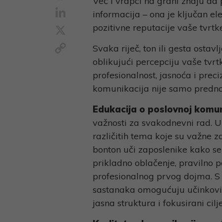
Već i vrapci na grani znaju d
LinkedIn
informacija – ona je ključan e
X
pozitivne reputacije vaše tvrtke
Copy
Svaka riječ, ton ili gesta ostav
Link
oblikujući percepciju vaše tvr
profesionalnost, jasnoća i prec
komunikacija nije samo prednos
Edukacija o poslovnoj komun
važnosti za svakodnevni rad. 
različitih tema koje su važne z
bonton uči zaposlenike kako se
prikladno oblačenje, pravilno po
profesionalnog prvog dojma. S 
sastanaka omogućuju učinkovit
jasna struktura i fokusirani cil