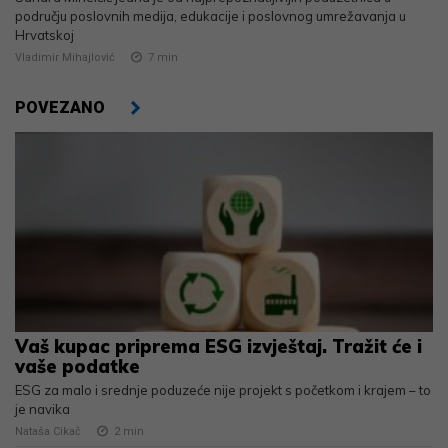
području poslovnih medija, edukacije i poslovnog umrežavanja u
Hrvatskoj
Vladimir Mihajlović
7
min
POVEZANO
Vaš kupac priprema ESG izvještaj. Tražit će i
vaše podatke
ESG za malo i srednje poduzeće nije projekt s početkom i krajem – to
je navika
Nataša Cikač
2
min