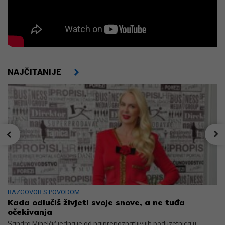
NAJČITANIJE
RAZGOVOR S POVODOM
Kada odlučiš živjeti svoje snove, a ne tuđa
očekivanja
Sandra Mihelčić jedna je od najprepoznatljivijih poduzetnica u