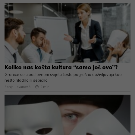
Koliko nas košta kultura “samo još ovo”?
Granice se u poslovnom svijetu često pogrešno doživljavaju kao
nešto hladno ili sebično
Sonja Jovanović
2
min