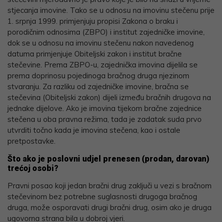
stjecanja imovine. Tako se u odnosu na imovinu stečenu prije
1. srpnja 1999. primjenjuju propisi Zakona o braku i
porodičnim odnosima (ZBPO) i institut zajedničke imovine,
dok se u odnosu na imovinu stečenu nakon navedenog
datuma primjenjuje Obiteljski zakon i institut bračne
stečevine. Prema ZBPO-u, zajednička imovina dijelila se
prema doprinosu pojedinoga bračnog druga njezinom
stvaranju. Za razliku od zajedničke imovine, bračna se
stečevina (Obiteljski zakon) dijeli između bračnih drugova na
jednake dijelove. Ako je imovina tijekom bračne zajednice
stečena u oba pravna režima, tada je zadatak suda prvo
utvrditi točno kada je imovina stečena, kao i ostale
pretpostavke.
Što ako je poslovni udjel prenesen (prodan, darovan)
trećoj osobi?
Pravni posao koji jedan bračni drug zaključi u vezi s bračnom
stečevinom bez potrebne suglasnosti drugoga bračnog
druga, može osporavati drugi bračni drug, osim ako je druga
ugovorna strana bila u dobroj vjeri.