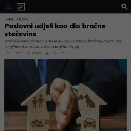
Skip to content
SVIJET PRAVA
Poslovni udjeli kao dio bračne
stečevine
Najčešće samo formalno glase na osobu jednog bračnog druga, dok
su njihov stvarni vlasnik oba bračna druga
Petar Petrić
4
min
9.06.2026.