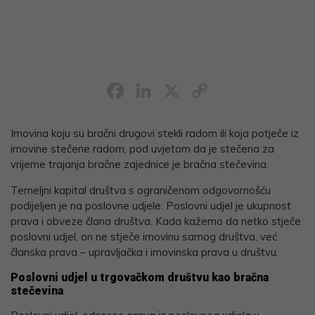
Facebook
LinkedIn
X
Copy
Link
Imovina koju su bračni drugovi stekli radom ili koja potječe iz
imovine stečene radom, pod uvjetom da je stečena za
vrijeme trajanja bračne zajednice je bračna stečevina.
Temeljni kapital društva s ograničenom odgovornošću
podijeljen je na poslovne udjele. Poslovni udjel je ukupnost
prava i obveze člana društva. Kada kažemo da netko stječe
poslovni udjel, on ne stječe imovinu samog društva, već
članska prava – upravljačka i imovinska prava u društvu.
Poslovni udjel u trgovačkom društvu kao bračna
stečevina