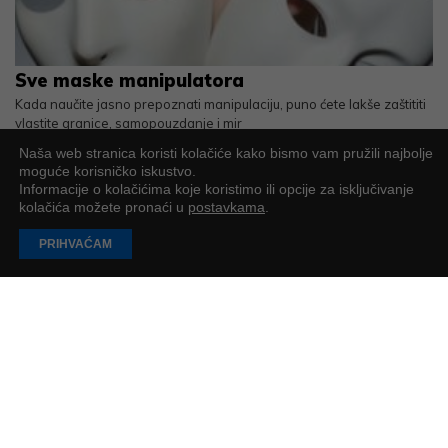
Sve maske manipulatora
Kada naučite jasno prepoznati manipulaciju, puno ćete lakše zaštititi
vlastite granice, samopouzdanje i mir
Mirta Fraisman Čobanov
2
min
Naša web stranica koristi kolačiće kako bismo vam pružili najbolje
moguće korisničko iskustvo.
Informacije o kolačićima koje koristimo ili opcije za isključivanje
kolačića možete pronaći u
postavkama
.
PRIHVAĆAM
EU Inc. – Može li Europa konačno dobiti svoj
“Delaware model” do 2028.?
EK je predstavila u ožujku 2026. godine prijedlog novog europskog