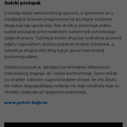
Sudski postupak
U slučaju kada nema bračnog ugovora, a sporazum se u
medijaciji ili izravnim pregovorima ne postigne, bračnom
drugu koji nije upisan kao član društva, preostaje jedino
sudski postupak pred nadležnim sudom radi ostvarivanja
njegovih prava. Tužitelj je bračni drug koji tvrdi da je poslovni
udjel u trgovačkom društvu predmet bračne stečevine, a
tuženik je drugi bračni drug koji je upisan kao imatelj
poslovnog udjela.
Sudski postupak je, gledajući po kriterijima efikasnosti i
vremenskog trajanja, ali i razine konfrontacije, često težak
za stranke, odnosno suprotstavljene strane, te vrlo često,
niti nakon dugogodišnjeg vođenja, ne daje rezultate koje su
stranke očekivale pri njegovom pokretanju.
www.petric-kajic.hr