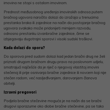
imovina ne stopi s ostalom imovinom.
Prednost međusobnog uređenja imovinskih odnosa putem
bračnog ugovora naročito dolazi do izražaja u trenucima
prestanka braka ili zajednice na način da postojanje bračnog
ugovora svakako može pridonijeti mirnijem razvodu,
odnosno prestanku izvanbračne zajednice, čime se
izbjegavaju dugotrajni sporovi i visoki sudski troškovi.
Kada dolazi do spora?
Do sporova pred sudom dolazi kad jedan bračni drug ne želi
priznati drugom bračnom drugu pravo na poslovnom udjelu,
smatrajući najčešće da je riječ o njegovoj vlastitoj imovini
stečenoj ili prije osnivanja bračne zajednice ili novcem koji nije
stečen radom, već nasljeđivanjem, darovanjem članova
obitelji.
Izravni pregovori
Podjela bračne stečevine moguća je na način da se bračni
drugovi sporazume oko diobe bračne stečevine, pa se tako