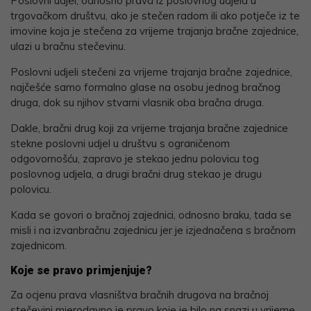
Poslovni udjel, odnosno prava iz poslovnog udjela u
trgovačkom društvu, ako je stečen radom ili ako potječe iz te
imovine koja je stečena za vrijeme trajanja bračne zajednice,
ulazi u bračnu stečevinu.
Poslovni udjeli stečeni za vrijeme trajanja bračne zajednice,
najčešće samo formalno glase na osobu jednog bračnog
druga, dok su njihov stvarni vlasnik oba bračna druga.
Dakle, bračni drug koji za vrijeme trajanja bračne zajednice
stekne poslovni udjel u društvu s ograničenom
odgovornošću, zapravo je stekao jednu polovicu tog
poslovnog udjela, a drugi bračni drug stekao je drugu
polovicu.
Kada se govori o bračnoj zajednici, odnosno braku, tada se
misli i na izvanbračnu zajednicu jer je izjednačena s bračnom
zajednicom.
Koje se pravo primjenjuje?
Za ocjenu prava vlasništva bračnih drugova na bračnoj
stečevini mjerodavno je pravo koje je bilo na snazi u vrijeme