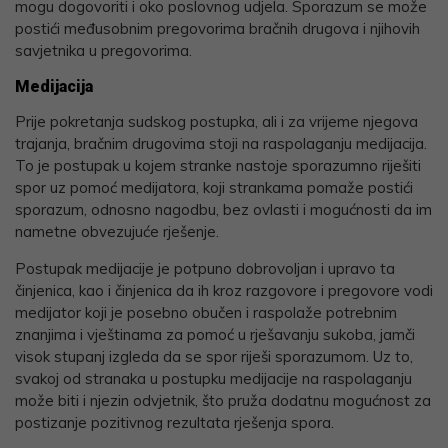
mogu dogovoriti i oko poslovnog udjela. Sporazum se može
postići međusobnim pregovorima bračnih drugova i njihovih
savjetnika u pregovorima.
Medijacija
Prije pokretanja sudskog postupka, ali i za vrijeme njegova
trajanja, bračnim drugovima stoji na raspolaganju medijacija.
To je postupak u kojem stranke nastoje sporazumno riješiti
spor uz pomoć medijatora, koji strankama pomaže postići
sporazum, odnosno nagodbu, bez ovlasti i mogućnosti da im
nametne obvezujuće rješenje.
Postupak medijacije je potpuno dobrovoljan i upravo ta
činjenica, kao i činjenica da ih kroz razgovore i pregovore vodi
medijator koji je posebno obučen i raspolaže potrebnim
znanjima i vještinama za pomoć u rješavanju sukoba, jamči
visok stupanj izgleda da se spor riješi sporazumom. Uz to,
svakoj od stranaka u postupku medijacije na raspolaganju
može biti i njezin odvjetnik, što pruža dodatnu mogućnost za
postizanje pozitivnog rezultata rješenja spora.