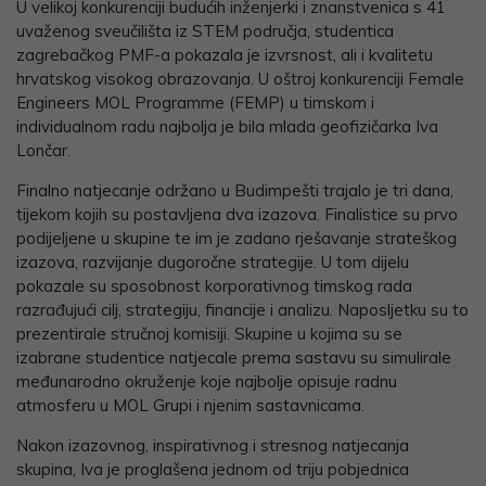
U velikoj konkurenciji budućih inženjerki i znanstvenica s 41
uvaženog sveučilišta iz STEM područja, studentica
zagrebačkog PMF-a pokazala je izvrsnost, ali i kvalitetu
hrvatskog visokog obrazovanja. U oštroj konkurenciji Female
Engineers MOL Programme (FEMP) u timskom i
individualnom radu najbolja je bila mlada geofizičarka Iva
Lončar.
Finalno natjecanje održano u Budimpešti trajalo je tri dana,
tijekom kojih su postavljena dva izazova. Finalistice su prvo
podijeljene u skupine te im je zadano rješavanje strateškog
izazova, razvijanje dugoročne strategije. U tom dijelu
pokazale su sposobnost korporativnog timskog rada
razrađujući cilj, strategiju, financije i analizu. Naposljetku su to
prezentirale stručnoj komisiji. Skupine u kojima su se
izabrane studentice natjecale prema sastavu su simulirale
međunarodno okruženje koje najbolje opisuje radnu
atmosferu u MOL Grupi i njenim sastavnicama.
Nakon izazovnog, inspirativnog i stresnog natjecanja
skupina, Iva je proglašena jednom od triju pobjednica