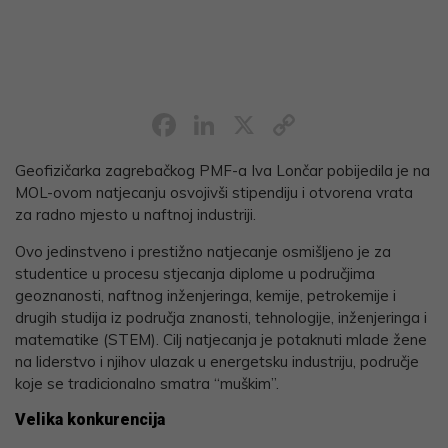
Facebook
LinkedIn
X
Copy
Link
Geofizičarka zagrebačkog PMF-a Iva Lončar pobijedila je na
MOL-ovom natjecanju osvojivši stipendiju i otvorena vrata
za radno mjesto u naftnoj industriji.
Ovo jedinstveno i prestižno natjecanje osmišljeno je za
studentice u procesu stjecanja diplome u područjima
geoznanosti, naftnog inženjeringa, kemije, petrokemije i
drugih studija iz područja znanosti, tehnologije, inženjeringa i
matematike (STEM). Cilj natjecanja je potaknuti mlade žene
na liderstvo i njihov ulazak u energetsku industriju, područje
koje se tradicionalno smatra “muškim”.
Velika konkurencija