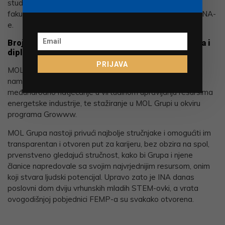
studentica zagrebačkog Rudarsko-geološko-naftnog
fakulteta, Nikolina Petrović, danas također zaposlenica INA-
e.
Brojni programi MOL Grupe namijenjeni studentima i
diplomantima
PRIJAVA
MOL Grupa uz ovo natjecanje nudi i druge programe
namijenjene studentima i diplomantima. Tu je Freshhh,
međunarodno natjecanje u virtualnom upravljanju resursima
energetske industrije, te stažiranje u MOL Grupi u okviru
programa Growww.
MOL Grupa nastoji privući najbolje stručnjake i omogućiti im
transparentan i otvoren put za karijeru, bez obzira na spol,
prvenstveno gledajući stručnost, kako bi Grupa i njene
članice napredovale sa svojim najvrjednijim resursom, onim
koji stvara ljudski potencijal. Upravo zato je INA danas
poslovni dom dviju vrhunskih mladih STEM-ovki, a vrata
ovogodišnjoj pobjednici FEMP-a su svakako otvorena.