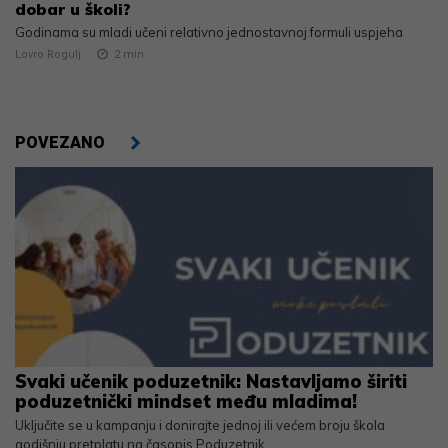
dobar u školi?
Godinama su mladi učeni relativno jednostavnoj formuli uspjeha
Lovro Rogulj
2
min
POVEZANO
Svaki učenik poduzetnik: Nastavljamo širiti
poduzetnički mindset među mladima!
Uključite se u kampanju i donirajte jednoj ili većem broju škola
godišnju pretplatu na časopis Poduzetnik