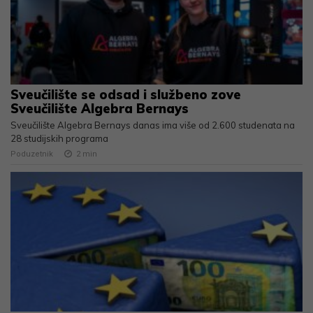
Sveučilište se odsad i službeno zove
Sveučilište Algebra Bernays
Sveučilište Algebra Bernays danas ima više od 2.600 studenata na
28 studijskih programa
Poduzetnik
2
min