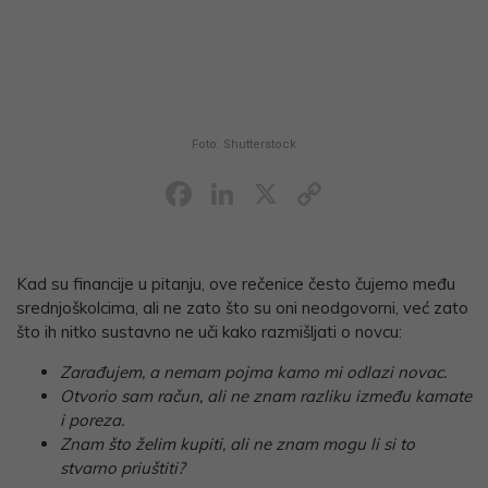
Foto: Shutterstock
Facebook
LinkedIn
X
Copy
Link
Kad su financije u pitanju, ove rečenice često čujemo među
srednjoškolcima, ali ne zato što su oni neodgovorni, već zato
što ih nitko sustavno ne uči kako razmišljati o novcu:
Zarađujem, a nemam pojma kamo mi odlazi novac.
Otvorio sam račun, ali ne znam razliku između kamate
i poreza.
Znam što želim kupiti, ali ne znam mogu li si to
stvarno priuštiti?