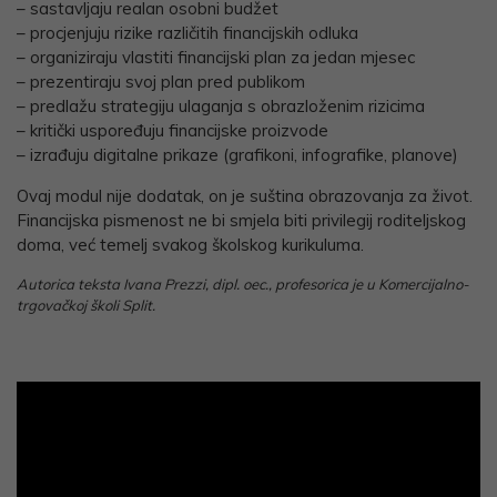
– sastavljaju realan osobni budžet
– procjenjuju rizike različitih financijskih odluka
– organiziraju vlastiti financijski plan za jedan mjesec
– prezentiraju svoj plan pred publikom
– predlažu strategiju ulaganja s obrazloženim rizicima
– kritički uspoređuju financijske proizvode
– izrađuju digitalne prikaze (grafikoni, infografike, planove)
Ovaj modul nije dodatak, on je suština obrazovanja za život.
Financijska pismenost ne bi smjela biti privilegij roditeljskog
doma, već temelj svakog školskog kurikuluma.
Autorica teksta Ivana Prezzi, dipl. oec., profesorica je u Komercijalno-
trgovačkoj školi Split.