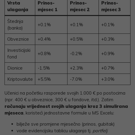
Vrsta
Prinos-
Prinos-
Prinos-
ulaganja
mjesec 1
mjesec 2
mjesec 3
Štednja
+0.1%
+0.1%
+0.1%
(banka)
Obveznice
+0.4%
+0.5%
+0.3%
Investicijski
+0.8%
-0.2%
+0.9%
fond
Dionice
-1.5%
+2.3%
+0.7%
Kriptovalute
+5.5%
-7.0%
+3.0%
Učenici na početku rasporede svojih 1.000 € po postocima
(npr. 400 € u obveznice, 300 € u fondove, itd.). Zatim
računaju vrijednost svojih ulaganja kroz 3 simulirana
mjeseca
, koristeći jednostavne formule u MS Excelu:
bilježe sve promjene mjesečno (prinos, gubitak)
vode evidencijsku tablicu ulaganja tj.
portfelj