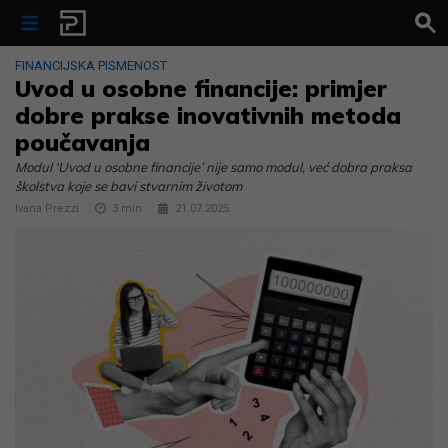
Skip to content
FINANCIJSKA PISMENOST
Uvod u osobne financije: primjer
dobre prakse inovativnih metoda
poučavanja
Modul ‘Uvod u osobne financije’ nije samo modul, već dobra praksa
školstva koje se bavi stvarnim životom
Ivana Prezzi
3
min
21.07.2025.