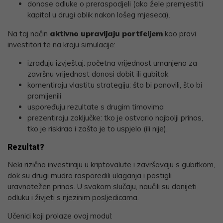
donose odluke o preraspodjeli (ako žele premjestiti
kapital u drugi oblik nakon lošeg mjeseca).
Na taj način
aktivno upravljaju portfeljem
kao pravi
investitori te na kraju simulacije:
izrađuju izvještaj: početna vrijednost umanjena za
završnu vrijednost donosi dobit ili gubitak
komentiraju vlastitu strategiju: što bi ponovili, što bi
promijenili
uspoređuju rezultate s drugim timovima
prezentiraju zaključke: tko je ostvario najbolji prinos,
tko je riskirao i zašto je to uspjelo (ili nije).
Rezultat?
Neki rizično investiraju u kriptovalute i završavaju s gubitkom,
dok su drugi mudro rasporedili ulaganja i postigli
uravnotežen prinos. U svakom slučaju, naučili su donijeti
odluku i živjeti s njezinim posljedicama.
Učenici koji prolaze ovaj modul: