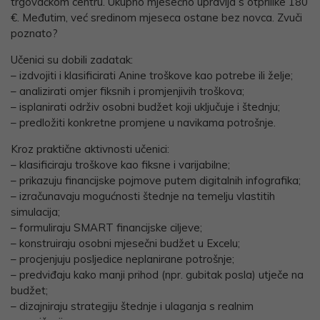
trgovačkom centru. Ukupno mjesečno upravlja s otprilike 180
€. Međutim, već sredinom mjeseca ostane bez novca. Zvuči
poznato?
Učenici su dobili zadatak:
– izdvojiti i klasificirati Anine troškove kao potrebe ili želje;
– analizirati omjer fiksnih i promjenjivih troškova;
– isplanirati održiv osobni budžet koji uključuje i štednju;
– predložiti konkretne promjene u navikama potrošnje.
Kroz praktične aktivnosti učenici:
– klasificiraju troškove kao fiksne i varijabilne;
– prikazuju financijske pojmove putem digitalnih infografika;
– izračunavaju mogućnosti štednje na temelju vlastitih
simulacija;
– formuliraju SMART financijske ciljeve;
– konstruiraju osobni mjesečni budžet u Excelu;
– procjenjuju posljedice neplanirane potrošnje;
– predviđaju kako manji prihod (npr. gubitak posla) utječe na
budžet;
– dizajniraju strategiju štednje i ulaganja s realnim