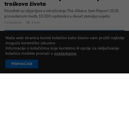
troškova života
Rezultati su objavljeni u istraživanju The Allianz 3am Report 2026,
provedenom među 10.000 ispitanika u deset zemalja svijeta
Poduzetnik
4
min
Naša web stranica koristi kolačiće kako bismo vam pružili najbolje
moguće korisničko iskustvo.
Informacije o kolačićima koje koristimo ili opcije za isključivanje
kolačića možete pronaći u
postavkama
.
PRIHVAĆAM
InterCapital Real Estate Fond kupuje
zagrebački Avenue Mall
Vrijednost transakcije je približno 100 milijuna eura
PR objava
3
min