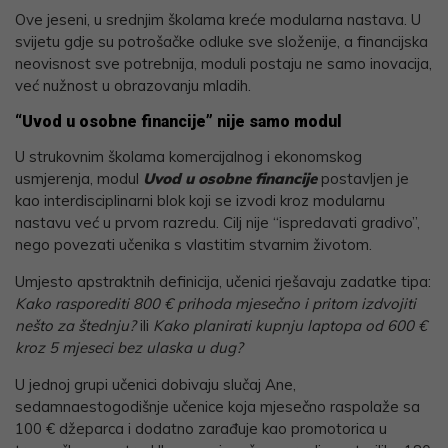
Ove jeseni, u srednjim školama kreće modularna nastava. U
svijetu gdje su potrošačke odluke sve složenije, a financijska
neovisnost sve potrebnija, moduli postaju ne samo inovacija,
već nužnost u obrazovanju mladih.
“Uvod u osobne financije” nije samo modul
U strukovnim školama komercijalnog i ekonomskog
usmjerenja, modul
Uvod u osobne financije
postavljen je
kao interdisciplinarni blok koji se izvodi kroz modularnu
nastavu već u prvom razredu. Cilj nije “ispredavati gradivo”,
nego povezati učenika s vlastitim stvarnim životom.
Umjesto apstraktnih definicija, učenici rješavaju zadatke tipa:
Kako rasporediti 800 € prihoda mjesečno i pritom izdvojiti
nešto za štednju?
ili
Kako planirati kupnju laptopa od 600 €
kroz 5 mjeseci bez ulaska u dug?
U jednoj grupi učenici dobivaju slučaj Ane,
sedamnaestogodišnje učenice koja mjesečno raspolaže sa
100 € džeparca i dodatno zarađuje kao promotorica u