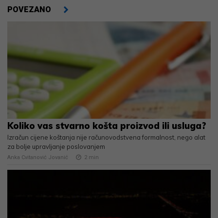
POVEZANO
Koliko vas stvarno košta proizvod ili usluga?
Izračun cijene koštanja nije računovodstvena formalnost, nego alat
za bolje upravljanje poslovanjem
Anka Cvitanović Jovanić
2
min