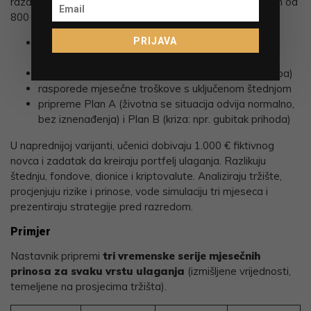
razdoblje od pet godina. Raspolažu mjesečnim prihodom od
800 € i zadatkom da:
PRIJAVA
proračunaju sve osnovne životne troškove (najam,
hrana, režije, prijevoz)
predlože konkretan financijski cilj (npr. kupnja laptopa)
rasporede mjesečne troškove s uključenom štednjom
pripreme Plan A (životna se situacija odvija normalno,
bez iznenađenja) i Plan B (kriza: npr. gubitak prihoda)
U naprednijoj varijanti, učenici dobivaju 1.000 € fiktivnog
novca i zadatak da kreiraju portfelj ulaganja. Razlikuju
štednju, fondove, dionice i kriptovalute. Analiziraju tržište,
procjenjuju rizike i prinose, vode simulaciju tri mjeseca i
prezentiraju strategije pred razredom.
Primjer
Nastavnik pripremi
tri vremenske serije mjesečnih
prinosa za svaku vrstu ulaganja
(izmišljene vrijednosti,
temeljene na prosjecima tržišta).