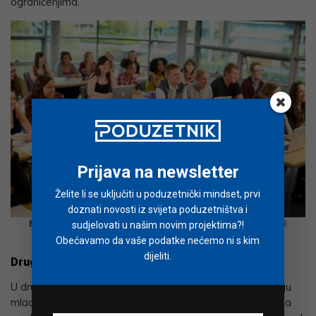
ograničenjima.
Prijava na newsletter
Želite li se uključiti u poduzetnički mindset, prvi
doznati novosti iz svijeta poduzetništva i
Novi školski modul: Uvod u osobne financije
/ Foto: PR
sudjelovati u našim novim projektima?!
Poduzetnik
Obećavamo da vaše podatke nećemo ni s kim
dijeliti.
Druga faza – prijelaz na višu razinu
U drugoj fazi modula učenici prelaze u novu ulogu. Postaju
mladi financijski savjetnici koji dobivaju “klijenta” – sebe na