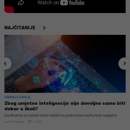
NAJČITANIJE
OBRAZOVANJE
Zbog umjetne inteligencije nije dovoljno samo biti
dobar u školi?
Godinama su mladi učeni relativno jednostavnoj formuli uspjeha
Lovro Rogulj
2
min