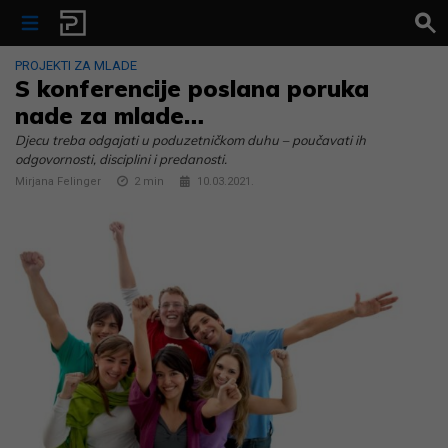
Skip to content
PROJEKTI ZA MLADE
S konferencije poslana poruka
nade za mlade…
Djecu treba odgajati u poduzetničkom duhu – poučavati ih
odgovornosti, disciplini i predanosti.
Mirjana Felinger
2
min
10.03.2021.