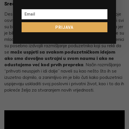
Srednja škola Prelog
Desetak učenika Srednje škole Prelog poslalo nam je svoje
osvrte na konferenciju “Poduzetnički mindset za mlade” i svi
su bili jednoglasni oko toga da im se konferencija svidjela jer
PRIJAVA
je bila jako poučna. Posebno su im se svidjele poruke koje su
mladima poslali uspješni poduzetnici. Između ostalog, učenici
su posebno izdvojili razmišljanje poduzetnika koji su rekli da
se
može uspjeti sa svakom poduzetničkom idejom
ako smo dovoljno ustrajni u svom naumu i ako ne
odustajemo već kod prvih prepreka
. Način razmišljanja
“prihvati neuspjeh i idi dalje” naveli su kao nešto što ih se
izuzetno dojmilo, a zanimljivo im je bilo čuti kako poduzetnici
uspijevaju uskladiti svoj poslovni i privatni život, kao i to da ih
pokreće želja za stvaranjem novih vrijednosti.