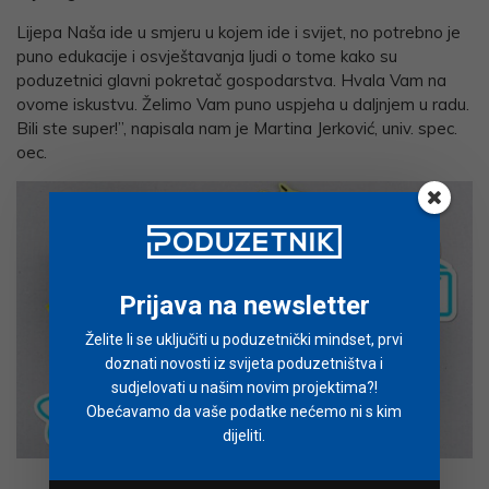
Lijepa Naša ide u smjeru u kojem ide i svijet, no potrebno je
puno edukacije i osvještavanja ljudi o tome kako su
poduzetnici glavni pokretač gospodarstva. Hvala Vam na
ovome iskustvu. Želimo Vam puno uspjeha u daljnjem u radu.
Bili ste super!”, napisala nam je Martina Jerković, univ. spec.
oec.
Prijava na newsletter
Želite li se uključiti u poduzetnički mindset, prvi
doznati novosti iz svijeta poduzetništva i
sudjelovati u našim novim projektima?!
Obećavamo da vaše podatke nećemo ni s kim
dijeliti.