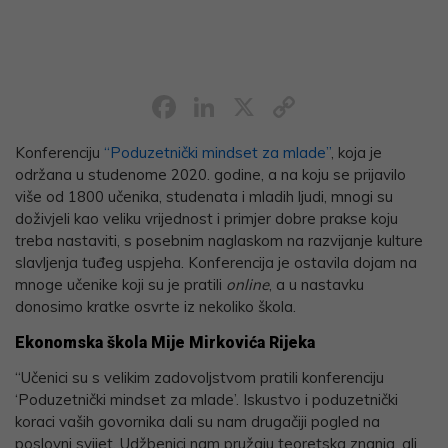
Facebook
LinkedIn
X
Copy
Link
Konferenciju
“Poduzetnički mindset za mlade”
, koja je
održana u studenome 2020. godine, a na koju se prijavilo
više od 1800 učenika, studenata i mladih ljudi, mnogi su
doživjeli kao veliku vrijednost i primjer dobre prakse koju
treba nastaviti, s posebnim naglaskom na razvijanje kulture
slavljenja tuđeg uspjeha. Konferencija je ostavila dojam na
mnoge učenike koji su je pratili
online
, a u nastavku
donosimo kratke osvrte iz nekoliko škola.
Ekonomska škola Mije Mirkovića Rijeka
“Učenici su s velikim zadovoljstvom pratili konferenciju
‘Poduzetnički mindset za mlade’. Iskustvo i poduzetnički
koraci vaših govornika dali su nam drugačiji pogled na
poslovni svijet. Udžbenici nam pružaju teoretska znanja, ali