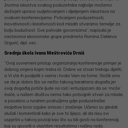
životna iskustva svakog poduzetnika najbolje možemo
doživjeti upravo sudjelovanjem i dijeljenjem iskustava na
ovakvim konferencijama. Poticanjem poduzetnosti,
inovativnosti i kreativnosti kod mladih stvaramo temelje za
bolju budućnost. Sve pohvale govornicima”, napisala je
nastavnica ekonomske grupe predmeta Romina Dekleva
Grgurić
,
dipl. oec.
Srednja škola Ivana Meštrovića Drniš
“Ovaj suvremeni pristup organiziranja konferencije primjer je
dobrog smjera kojim treba ići. Dobre se stvari trebaju dijeliti,
a Vi ste ih podijelili s nama i hvala Vam na tome. Složili smo
se da je dobro što se nešto takvog karaktera događa jer
ovaj događaj potiče ljude na rad i entuzijazam da se ‘može’.
Inače, u našem društvu nema tako poticajnih stvari za mlade,
a posebno u ruralnim područjima gdje poduzetničke
inicijative brzo izgube smisao i značenje. Učenici su gledali,
slušali i komentirali kako je sve to lijepo, ali da nisu svi
uspješni u takvoj poziciji kao što su bili gosti na konferenciji,
koji su govorili o vlastitim rezultatima i načinu rada.