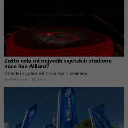
Zašto neki od najvećih svjetskih stadiona
nose ime Allianz?
U sportu i u biznisu jednako je važno povjerenje
Ana Poklepović
5
min