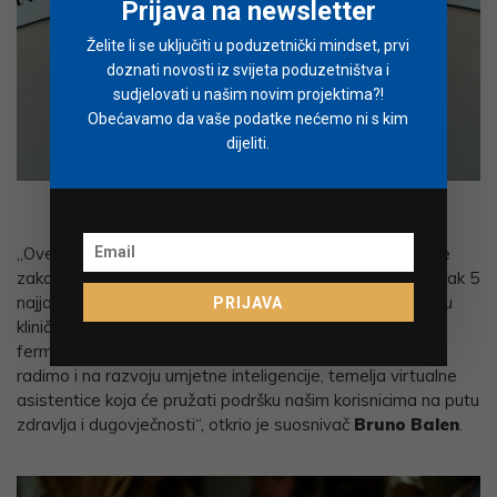
Prijava na newsletter
Želite li se uključiti u poduzetnički mindset, prvi
doznati novosti iz svijeta poduzetništva i
sudjelovati u našim novim projektima?!
Obećavamo da vaše podatke nećemo ni s kim
dijeliti.
Bruno Balen
i Nika Pintar
„Ove godine namjeravamo ući na sva europska tržišta te
zakoračiti na veliko tržište SAD-a. U planu je nastup na čak 5
najjačih food sajmova, a pokrećemo i vlastitu znanstvenu
PRIJAVA
kliničku studiju, kojom ćemo dodatno potvrditi utjecaj
fermentiranih mikronapitaka na opće zdravlje. Intenzivno
radimo i na razvoju umjetne inteligencije, temelja virtualne
asistentice koja će pružati podršku našim korisnicima na putu
zdravlja i dugovječnosti“, otkrio je suosnivač
Bruno Balen
.