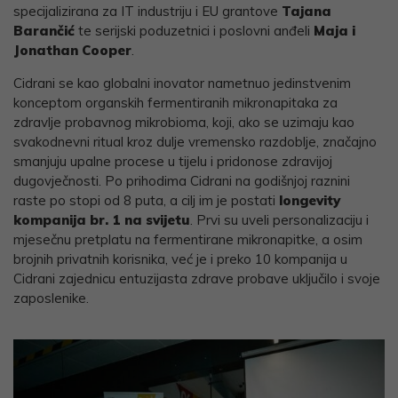
specijalizirana za IT industriju i EU grantove
Tajana
Barančić
te serijski poduzetnici i poslovni anđeli
Maja i
Jonathan Cooper
.
Cidrani se kao globalni inovator nametnuo jedinstvenim
konceptom organskih fermentiranih mikronapitaka za
zdravlje probavnog mikrobioma, koji, ako se uzimaju kao
svakodnevni ritual kroz dulje vremensko razdoblje, značajno
smanjuju upalne procese u tijelu i pridonose zdravijoj
dugovječnosti. Po prihodima Cidrani na godišnjoj raznini
raste po stopi od 8 puta, a cilj im je postati
longevity
kompanija br. 1 na svijetu
. Prvi su uveli personalizaciju i
mjesečnu pretplatu na fermentirane mikronapitke, a osim
brojnih privatnih korisnika, već je i preko 10 kompanija u
Cidrani zajednicu entuzijasta zdrave probave uključilo i svoje
zaposlenike.