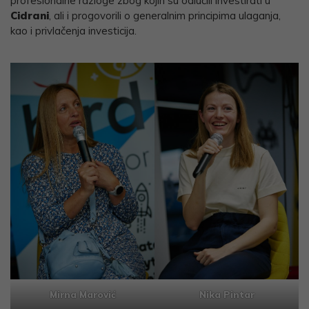
profesionalne razloge zbog kojih su odlučili investirati u
Cidrani
, ali i progovorili o generalnim principima ulaganja,
kao i privlačenja investicija.
Mirna Marović
Nika Pintar