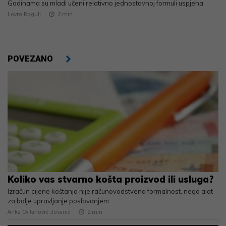
Godinama su mladi učeni relativno jednostavnoj formuli uspjeha
Lovro Rogulj
2
min
POVEZANO
Koliko vas stvarno košta proizvod ili usluga?
Izračun cijene koštanja nije računovodstvena formalnost, nego alat
za bolje upravljanje poslovanjem
Anka Cvitanović Jovanić
2
min