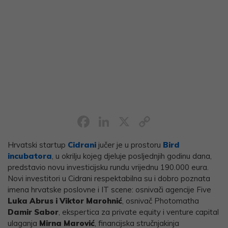
Facebook
LinkedIn
X
Copy
Link
Hrvatski startup
Cidrani
jučer je u prostoru
Bird
incubatora
, u okrilju kojeg djeluje posljednjih godinu dana,
predstavio novu investicijsku rundu vrijednu 190.000 eura.
Novi investitori u Cidrani respektabilna su i dobro poznata
imena hrvatske poslovne i IT scene: osnivači agencije Five
Luka Abrus i Viktor Marohnić
, osnivač Photomatha
Damir Sabor
, ekspertica za private equity i venture capital
ulaganja
Mirna Marović
, financijska stručnjakinja