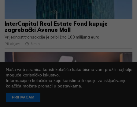
InterCapital Real Estate Fond kupuje
zagrebački Avenue Mall
Vrijednost transakcije je približno 100 milijuna eura
PR objava
3
min
Naša web stranica koristi kolačiće kako bismo vam pružili najbolje
moguće korisničko iskustvo.
Informacije o kolačićima koje koristimo ili opcije za isključivanje
kolačića možete pronaći u
postavkama
.
PRIHVAĆAM
Na Zagrebačkoj burzi svečano obilježen
početak trgovanja novim dionicama
BOSQARA
Hrvatska investicijska grupacija BOSQAR INVEST (ZSE: BSQR) na