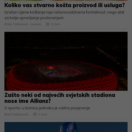
Koliko vas stvarno košta proizvod ili usluga?
Izračun cijene koštanja nije računovodstvena formalnost, nego alat
za bolje upravljanje poslovanjem
Anka Cvitanović Jovanić
2
min
Zašto neki od najvećih svjetskih stadiona
nose ime Allianz?
U sportu i u biznisu jednako je važno povjerenje
Ana Poklepović
5
min