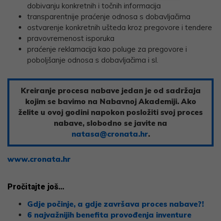
dobivanju konkretnih i točnih informacija
transparentnije praćenje odnosa s dobavljačima
ostvarenje konkretnih ušteda kroz pregovore i tendere
pravovremenost isporuka
praćenje reklamacija kao poluge za pregovore i
poboljšanje odnosa s dobavljačima i sl.
Kreiranje procesa nabave jedan je od sadržaja
kojim se bavimo na Nabavnoj Akademiji. Ako
želite u ovoj godini napokon posložiti svoj proces
nabave, slobodno se javite na
natasa@cronata.hr
.
www.cronata.hr
Pročitajte još…
Gdje počinje, a gdje završava proces nabave?!
6 najvažnijih benefita provođenja inventure