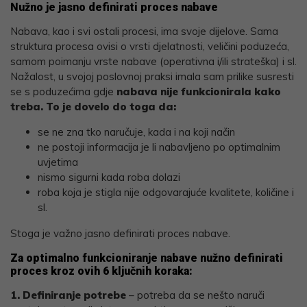
Nužno je jasno definirati proces nabave
Nabava, kao i svi ostali procesi, ima svoje dijelove. Sama
struktura procesa ovisi o vrsti djelatnosti, veličini poduzeća,
samom poimanju vrste nabave (operativna i/ili strateška) i sl.
Nažalost, u svojoj poslovnoj praksi imala sam prilike susresti
se s poduzećima gdje
nabava nije funkcionirala kako
treba. To je dovelo do toga da:
se ne zna tko naručuje, kada i na koji način
ne postoji informacija je li nabavljeno po optimalnim
uvjetima
nismo sigurni kada roba dolazi
roba koja je stigla nije odgovarajuće kvalitete, količine i
sl.
Stoga je važno jasno definirati proces nabave.
Za optimalno funkcioniranje nabave nužno definirati
proces kroz ovih 6 ključnih koraka:
1. Definiranje potrebe
– potreba da se nešto naruči