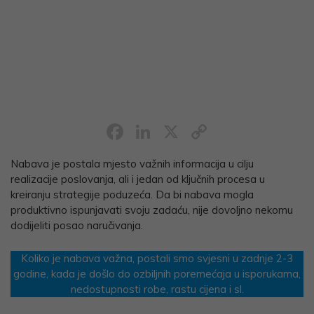
Facebook
LinkedIn
X
Copy
Link
Nabava je postala mjesto važnih informacija u cilju
realizacije poslovanja, ali i jedan od ključnih procesa u
kreiranju strategije poduzeća. Da bi nabava mogla
produktivno ispunjavati svoju zadaću, nije dovoljno nekomu
dodijeliti posao naručivanja.
Koliko je nabava važna, postali smo svjesni u zadnje 2-3
godine, kada je došlo do ozbiljnih poremećaja u isporukama,
nedostupnosti robe, rastu cijena i sl.