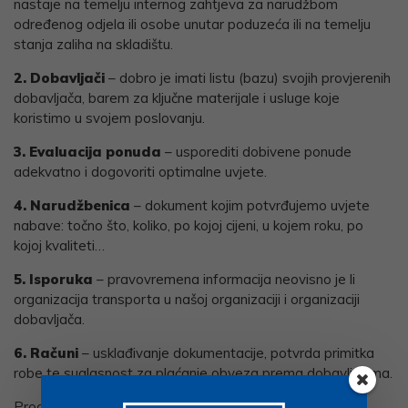
nastaje na temelju internog zahtjeva za narudžbom
određenog odjela ili osobe unutar poduzeća ili na temelju
stanja zaliha na skladištu.
2. Dobavljači
– dobro je imati listu (bazu) svojih provjerenih
dobavljača, barem za ključne materijale i usluge koje
koristimo u svojem poslovanju.
3. Evaluacija ponuda
– usporediti dobivene ponude
adekvatno i dogovoriti optimalne uvjete.
4. Narudžbenica
– dokument kojim potvrđujemo uvjete
nabave: točno što, koliko, po kojoj cijeni, u kojem roku, po
kojoj kvaliteti…
5. Isporuka
– pravovremena informacija neovisno je li
organizacija transporta u našoj organizaciji i organizaciji
dobavljača.
6. Računi
– usklađivanje dokumentacije, potvrda primitka
robe te suglasnost za plaćanje obveza prema dobavljačima.
Proces nabave može imati još neke korake – praćenje